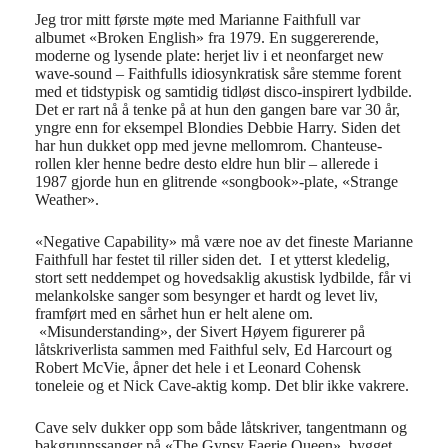
Jeg tror mitt første møte med Marianne Faithfull var
albumet «Broken English» fra 1979. En suggererende,
moderne og lysende plate: herjet liv i et neonfarget new
wave-sound – Faithfulls idiosynkratisk såre stemme forent
med et tidstypisk og samtidig tidløst disco-inspirert lydbilde.
Det er rart nå å tenke på at hun den gangen bare var 30 år,
yngre enn for eksempel Blondies Debbie Harry. Siden det
har hun dukket opp med jevne mellomrom. Chanteuse-
rollen kler henne bedre desto eldre hun blir – allerede i
1987 gjorde hun en glitrende «songbook»-plate, «Strange
Weather».
«Negative Capability» må være noe av det fineste Marianne
Faithfull har festet til riller siden det. I et ytterst kledelig,
stort sett neddempet og hovedsaklig akustisk lydbilde, får vi
melankolske sanger som besynger et hardt og levet liv,
framført med en sårhet hun er helt alene om.
«Misunderstanding», der Sivert Høyem figurerer på
låtskriverlista sammen med Faithful selv, Ed Harcourt og
Robert McVie, åpner det hele i et Leonard Cohensk
toneleie og et Nick Cave-aktig komp. Det blir ikke vakrere.
Cave selv dukker opp som både låtskriver, tangentmann og
bakgrunnssanger på «The Gypsy Faerie Queen», bygget