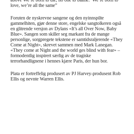
love, we’re all the same”
Foruten de nyskrevne sangene og den nyinnspilte
gammelhiten, gjør denne store, engelske sangtolkeren også
en glitrende versjon av Dylans «It’s all Over Now, Baby
Blue». Sangen som skiller seg markant fra de mange
personlige, sorgpregete tekstene er samtidsraljerende «They
Come at Night», skrevet sammen med Mark Lanegan.
«They come at Night and the world ges blind with fear» –
formodentlig inspirert særlig av de tragiske
terrorhandlignene i hennes kjære Paris, der hun bor.
Plata er fortreffelig produsert av PJ Harvey-produsent Rob
Ellis og nevnte Warren Ellis.