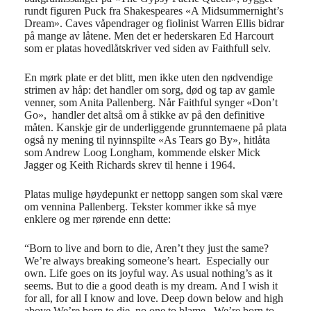
rundt figuren Puck fra Shakespeares «A Midsummernight’s
Dream». Caves våpendrager og fiolinist Warren Ellis bidrar
på mange av låtene. Men det er hederskaren Ed Harcourt
som er platas hovedlåtskriver ved siden av Faithfull selv.
En mørk plate er det blitt, men ikke uten den nødvendige
strimen av håp: det handler om sorg, død og tap av gamle
venner, som Anita Pallenberg. Når Faithful synger «Don’t
Go», handler det altså om å stikke av på den definitive
måten. Kanskje gir de underliggende grunntemaene på plata
også ny mening til nyinnspilte «As Tears go By», hitlåta
som Andrew Loog Longham, kommende elsker Mick
Jagger og Keith Richards skrev til henne i 1964.
Platas mulige høydepunkt er nettopp sangen som skal være
om vennina Pallenberg. Tekster kommer ikke så mye
enklere og mer rørende enn dette:
“Born to live and born to die, Aren’t they just the same?
We’re always breaking someone’s heart. Especially our
own. Life goes on its joyful way. As usual nothing’s as it
seems. But to die a good death is my dream.
And I wish it
for all, for all I know and love. Deep down below and high
above
We’re born to die, no one to blame. We’re born to