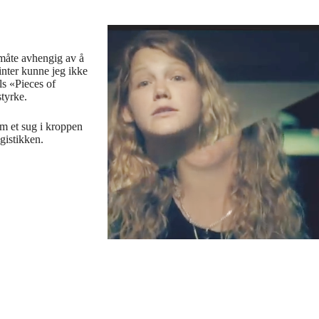
 måte avhengig av å
vinter kunne jeg ikke
ls «Pieces of
styrke.
om et sug i kroppen
gistikken.