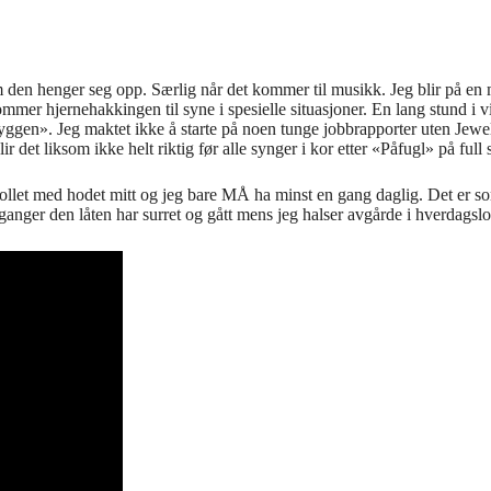
om den henger seg opp. Særlig når det kommer til musikk. Jeg blir på en
kommer hjernehakkingen til syne i spesielle situasjoner. En lang stund i 
yggen». Jeg maktet ikke å starte på noen tunge jobbrapporter uten Jewe
 det liksom ikke helt riktig før alle synger i kor etter «Påfugl» på full 
rollet med hodet mitt og jeg bare MÅ ha minst en gang daglig. Det er s
ganger den låten har surret og gått mens jeg halser avgårde i hverdagslo