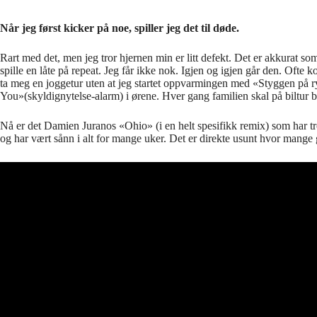
Når jeg først kicker på noe, spiller jeg det til døde.
Rart med det, men jeg tror hjernen min er litt defekt. Det er akkurat s
spille en låte på repeat. Jeg får ikke nok. Igjen og igjen går den. Ofte 
ta meg en joggetur uten at jeg startet oppvarmingen med «Styggen på r
You»(skyldignytelse-alarm) i ørene. Hver gang familien skal på biltur blir
Nå er det Damien Juranos «Ohio» (i en helt spesifikk remix) som har t
og har vært sånn i alt for mange uker. Det er direkte usunt hvor mange 