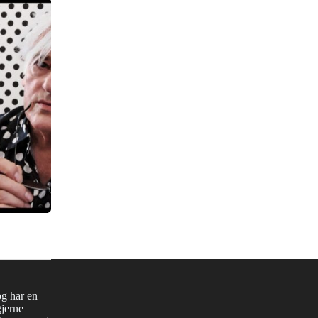
og har en
gjerne