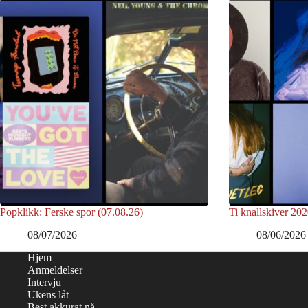
Popklikk: Ferske spor (07.08.26)
Ti knallskiver 202
08/07/2026
08/06/2026
Hjem
Anmeldelser
Intervju
Ukens låt
Best akkurat nå