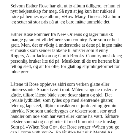
Selvom Esther Rose har gitt ut to album tidligere, er hun et
nytt bekjentskap for meg. Så nytt at jeg kun har rukket å
høre på hennes nye album, «How Many Times». Et album
jeg setter så stor pris på at jeg bare måtte anmelde det.
Esther Rose kommer fra New Orleans og lager musikk
mange garantert vil definere som country. Noe som er helt
greit. Men, det er viktig å understreke at dette på ingen måte
er musikk som sender tankene til artister som Kenny
Rogers, Alan Jackson og Garth Brooks. Countrymusikk jeg
personlig bruker lite tid på. Musikken til de tre herrene blir
rett og slett, og alt for ofte, for glatt og strømlinjeformet for
mine ører.
Låtene til Rose oppleves aldri som verken glatte eller
uinteressante. Snarer tvert i mot. Måten sangene rusler av
gårde, tilføre låtene både store doser sjarm og sjel. Det
joviale lydbildet, som fylles opp med slentrende gitarer,
feler og lap steel, tilfører musikken et jordnært og genuint
uttrykk. Noe som underbygges av tekster som i stor grad
handler om noe som har vært eller kunne ha vært. Sårbare
tekster som nå og da glimter til med humoristiske innslag.
Som på «When You Go», der Rose synger «When you go,
can I come with you?». En låt ikke helt ulik Mental As