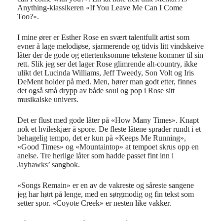
Anything-klassikeren «If You Leave Me Can I Come
Too?».
I mine ører er Esther Rose en svært talentfullt artist som
evner å lage melodiøse, sjarmerende og tidvis litt vindskeive
låter der de gode og ettertenksomme tekstene kommer til sin
rett. Slik jeg ser det lager Rose glimrende alt-country, ikke
ulikt det Lucinda Williams, Jeff Tweedy, Son Volt og Iris
DeMent holder på med. Men, hører man godt etter, finnes
det også små drypp av både soul og pop i Rose sitt
musikalske univers.
Det er flust med gode låter på «How Many Times». Knapt
nok et hvileskjær å spore. De fleste låtene sprader rundt i et
behagelig tempo, det er kun på «Keeps Me Running»,
«Good Times» og «Mountaintop» at tempoet skrus opp en
anelse. Tre herlige låter som hadde passet fint inn i
Jayhawks’ sangbok.
«Songs Remain» er en av de vakreste og såreste sangene
jeg har hørt på lenge, med en sørgmodig og fin tekst som
setter spor. «Coyote Creek» er nesten like vakker.