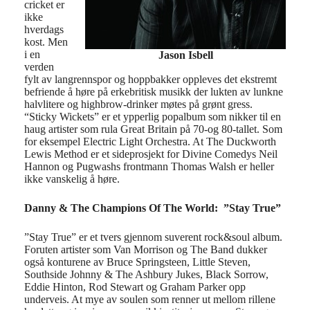
cricket er
ikke
hverdags
kost. Men
i en
Jason Isbell
verden
fylt av langrennspor og hoppbakker oppleves det ekstremt
befriende å høre på erkebritisk musikk der lukten av lunkne
halvlitere og highbrow-drinker møtes på grønt gress.
“Sticky Wickets” er et ypperlig popalbum som nikker til en
haug artister som rula Great Britain på 70-og 80-tallet. Som
for eksempel Electric Light Orchestra. At The Duckworth
Lewis Method er et sideprosjekt for Divine Comedys Neil
Hannon og Pugwashs frontmann Thomas Walsh er heller
ikke vanskelig å høre.
Danny & The Champions Of The World: ”Stay True”
”Stay True” er et tvers gjennom suverent rock&soul album.
Foruten artister som Van Morrison og The Band dukker
også konturene av Bruce Springsteen, Little Steven,
Southside Johnny & The Ashbury Jukes, Black Sorrow,
Eddie Hinton, Rod Stewart og Graham Parker opp
underveis. At mye av soulen som renner ut mellom rillene