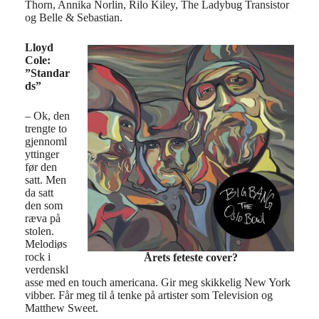
Thorn, Annika Norlin, Rilo Kiley, The Ladybug Transistor
og Belle & Sebastian.
Lloyd
Cole:
”Standar
ds”
– Ok, den
trengte to
gjennoml
yttinger
før den
satt. Men
da satt
den som
ræva på
stolen.
Melodiøs
rock i
Årets feteste cover?
verdenskl
asse med en touch americana. Gir meg skikkelig New York
vibber. Får meg til å tenke på artister som Television og
Matthew Sweet.