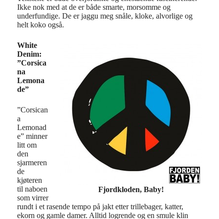
Ikke nok med at de er både smarte, morsomme og
underfundige. De er jaggu meg snåle, kloke, alvorlige og
helt koko også.
White
Denim:
”Corsica
na
Lemona
de”
”Corsican
a
Lemonad
e” minner
litt om
den
sjarmeren
de
kjøteren
til naboen
Fjordkloden, Baby!
som virrer
rundt i et rasende tempo på jakt etter trillebager, katter,
ekorn og gamle damer. Alltid logrende og en smule klin