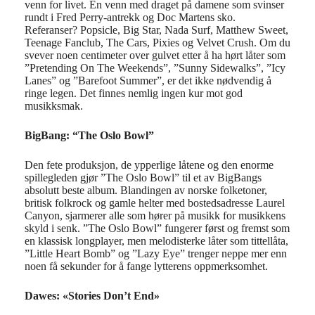
venn for livet. En venn med draget på damene som svinser
rundt i Fred Perry-antrekk og Doc Martens sko.
Referanser? Popsicle, Big Star, Nada Surf, Matthew Sweet,
Teenage Fanclub, The Cars, Pixies og Velvet Crush. Om du
svever noen centimeter over gulvet etter å ha hørt låter som
”Pretending On The Weekends”, ”Sunny Sidewalks”, ”Icy
Lanes” og ”Barefoot Summer”, er det ikke nødvendig å
ringe legen. Det finnes nemlig ingen kur mot god
musikksmak.
BigBang: “The Oslo Bowl”
Den fete produksjon, de ypperlige låtene og den enorme
spillegleden gjør ”The Oslo Bowl” til et av BigBangs
absolutt beste album. Blandingen av norske folketoner,
britisk folkrock og gamle helter med bostedsadresse Laurel
Canyon, sjarmerer alle som hører på musikk for musikkens
skyld i senk. ”The Oslo Bowl” fungerer først og fremst som
en klassisk longplayer, men melodisterke låter som tittellåta,
”Little Heart Bomb” og ”Lazy Eye” trenger neppe mer enn
noen få sekunder for å fange lytterens oppmerksomhet.
Dawes: «Stories Don’t End»