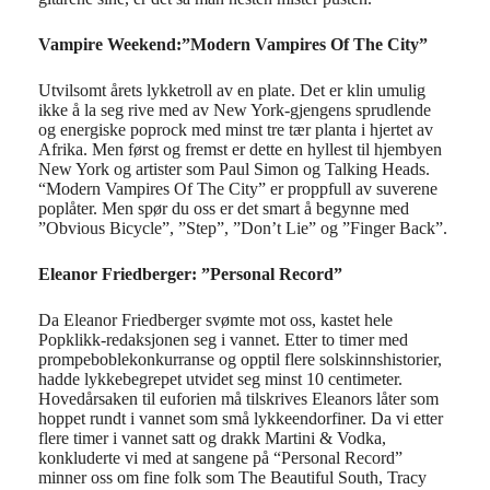
Vampire Weekend:”Modern Vampires Of The City”
Utvilsomt årets lykketroll av en plate. Det er klin umulig
ikke å la seg rive med av New York-gjengens sprudlende
og energiske poprock med minst tre tær planta i hjertet av
Afrika. Men først og fremst er dette en hyllest til hjembyen
New York og artister som Paul Simon og Talking Heads.
“Modern Vampires Of The City” er proppfull av suverene
poplåter. Men spør du oss er det smart å begynne med
”Obvious Bicycle”, ”Step”, ”Don’t Lie” og ”Finger Back”.
Eleanor Friedberger: ”Personal Record”
Da Eleanor Friedberger svømte mot oss, kastet hele
Popklikk-redaksjonen seg i vannet. Etter to timer med
prompeboblekonkurranse og opptil flere solskinnshistorier,
hadde lykkebegrepet utvidet seg minst 10 centimeter.
Hovedårsaken til euforien må tilskrives Eleanors låter som
hoppet rundt i vannet som små lykkeendorfiner. Da vi etter
flere timer i vannet satt og drakk Martini & Vodka,
konkluderte vi med at sangene på “Personal Record”
minner oss om fine folk som The Beautiful South, Tracy