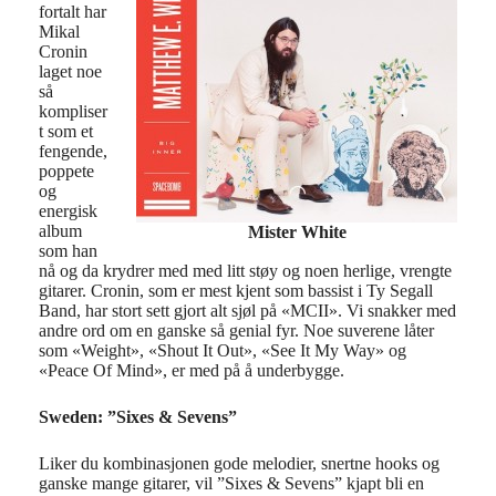
fortalt har
Mikal
Cronin
laget noe
så
kompliser
t som et
fengende,
poppete
og
energisk
album
Mister White
som han
nå og da krydrer med med litt støy og noen herlige, vrengte
gitarer. Cronin, som er mest kjent som bassist i Ty Segall
Band, har stort sett gjort alt sjøl på «MCII». Vi snakker med
andre ord om en ganske så genial fyr. Noe suverene låter
som «Weight», «Shout It Out», «See It My Way» og
«Peace Of Mind», er med på å underbygge.
Sweden: ”Sixes & Sevens”
Liker du kombinasjonen gode melodier, snertne hooks og
ganske mange gitarer, vil ”Sixes & Sevens” kjapt bli en