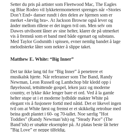
Setter du pris på artister som Fleetwood Mac, The Eagles
og Blue Rodeo vil lykketermometeret sprenges når «Stories
Don’t End» danser rundt i den delen av hjernen som er
merket «Jævlig bra». At Jackson Browne også lever og
ånder mellom rillene er det ingen tvil om. Men selv om
Dawes utvilsomt låner av sine helter, klarer de på utmerket
vis å fremstå som et band med både egenart og substans.
Med Taylor Godsmith i spissen, evner nemlig bandet å lage
melodisterke låter som nekter å slippe taket.
Matthew E. White: “Big Inner”
Det tar ikke lang tid for “Big Inner” å penetrere et
musikalsk hjerte. Når referanser som The Band, Randy
Newman, Leon Russell og Lambchop blir kledd opp i
fløyelssoul, tettsittende gospel, leken jazz og moderne
country, er lykke ikke lenger bare et ord. Ved å la gamle
helter stupe ut i et moderne lydbilde makter White på
elegant vis å fusjonere fortid med nåtid. Det er likevel ingen
tvil om at White først og fremst er et skikkelig retrohue med
beina godt plantet i 60- og 70-tallet. Noe særlig ”Hot
Toddies” (Randy Newman’ish) og ”Steady Pace” (The
Band’ish) er utsøkte eksempler på. At platas beste låt heter
”Big Love” er neppe tilfeldig.