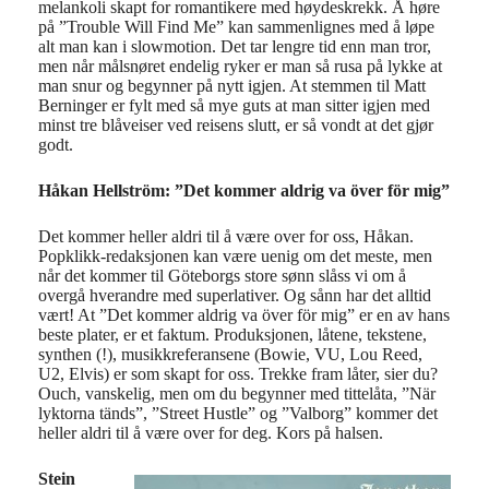
melankoli skapt for romantikere med høydeskrekk. Å høre
på ”Trouble Will Find Me” kan sammenlignes med å løpe
alt man kan i slowmotion. Det tar lengre tid enn man tror,
men når målsnøret endelig ryker er man så rusa på lykke at
man snur og begynner på nytt igjen. At stemmen til Matt
Berninger er fylt med så mye guts at man sitter igjen med
minst tre blåveiser ved reisens slutt, er så vondt at det gjør
godt.
Håkan Hellström: ”Det kommer aldrig va över för mig”
Det kommer heller aldri til å være over for oss, Håkan.
Popklikk-redaksjonen kan være uenig om det meste, men
når det kommer til Göteborgs store sønn slåss vi om å
overgå hverandre med superlativer. Og sånn har det alltid
vært! At ”Det kommer aldrig va över för mig” er en av hans
beste plater, er et faktum. Produksjonen, låtene, tekstene,
synthen (!), musikkreferansene (Bowie, VU, Lou Reed,
U2, Elvis) er som skapt for oss. Trekke fram låter, sier du?
Ouch, vanskelig, men om du begynner med tittelåta, ”När
lyktorna tänds”, ”Street Hustle” og ”Valborg” kommer det
heller aldri til å være over for deg. Kors på halsen.
Stein