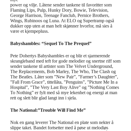
power og vilje. Låtene sender tankene til favoritter som
Flaming Lips, Pulp, Hunky Dory, Bowie, Television,
George Harrison, Teenage Fanclub, Pernice Brothers,
Wings, Rubinoos og Luna. At ELO og Supertramp også
dukker opp uten at man helt skjønner hvorfor, må sies å
være et kjempepluss.
Babyshambles: “Sequel To The Prequel”
Pete Dohertys Babyshambles er og blir et sjarmerende
skrangleband med teft for gode melodier og snertne riff som
sender tankene til artister som The Velvet Underground,
The Replacements, Bob Marley, The Who, The Clash og
The Beatles. Låter som ”New Pair”, ”Farmer’s Daughter”,
”Fall From Grace”, tittellåta, ”Penguins”, ”Picture Me In a
Hospital”, ”The Very Last Boy Alive” og ”Nothing Comes
To Nothing” er fylt med så mye lekenhet og energi at man
rett og slett blir glad langt inn i sjela.
The National:”Trouble Will Find Me”
Nok en gang leverer The National en plate som nekter å
slippe taket. Bandet fortsetter med å pøse ut melodiøs