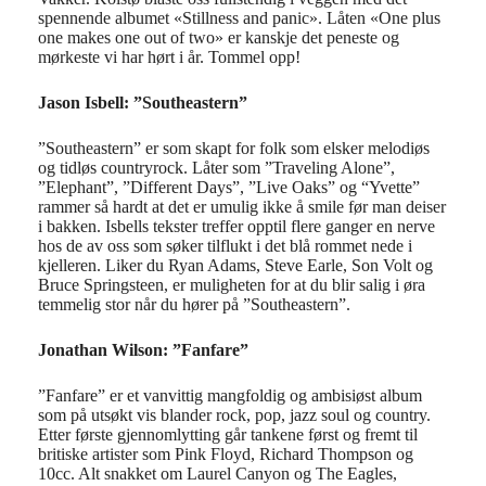
spennende albumet «Stillness and panic». Låten «One plus
one makes one out of two» er kanskje det peneste og
mørkeste vi har hørt i år. Tommel opp!
Jason Isbell: ”Southeastern”
”Southeastern” er som skapt for folk som elsker melodiøs
og tidløs countryrock. Låter som ”Traveling Alone”,
”Elephant”, ”Different Days”, ”Live Oaks” og “Yvette”
rammer så hardt at det er umulig ikke å smile før man deiser
i bakken. Isbells tekster treffer opptil flere ganger en nerve
hos de av oss som søker tilflukt i det blå rommet nede i
kjelleren. Liker du Ryan Adams, Steve Earle, Son Volt og
Bruce Springsteen, er muligheten for at du blir salig i øra
temmelig stor når du hører på ”Southeastern”.
Jonathan Wilson: ”Fanfare”
”Fanfare” er et vanvittig mangfoldig og ambisiøst album
som på utsøkt vis blander rock, pop, jazz soul og country.
Etter første gjennomlytting går tankene først og fremt til
britiske artister som Pink Floyd, Richard Thompson og
10cc. Alt snakket om Laurel Canyon og The Eagles,