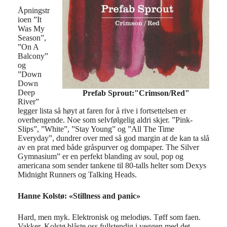
Åpningstr
ioen ”It
Was My
Season”,
”On A
Balcony”
og
”Down
Down
Deep
Prefab Sprout:"Crimson/Red"
River”
legger lista så høyt at faren for å rive i fortsettelsen er
overhengende. Noe som selvfølgelig aldri skjer. ”Pink-
Slips”, ”White”, ”Stay Young” og ”All The Time
Everyday”, dundrer over med så god margin at de kan ta slå
av en prat med både gråspurver og dompaper. The Silver
Gymnasium” er en perfekt blanding av soul, pop og
americana som sender tankene til 80-talls helter som Dexys
Midnight Runners og Talking Heads.
Hanne Kolstø: «Stillness and panic»
Hard, men myk. Elektronisk og melodiøs. Tøff som faen.
Vakker. Kolstø blåste oss fullstendig i veggen med det