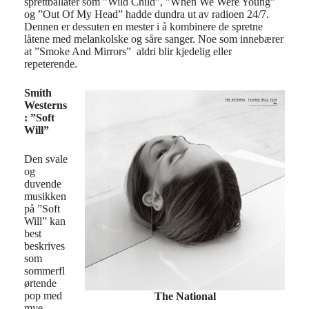
sprettballåter som ”Wild Child”, ”When We Were Young”
og ”Out Of My Head” hadde dundra ut av radioen 24/7.
Dennen er dessuten en mester i å kombinere de spretne
låtene med melankolske og såre sanger. Noe som innebærer
at ”Smoke And Mirrors” aldri blir kjedelig eller
repeterende.
Smith
Westerns
: ”Soft
Will”
Den svale
og
duvende
musikken
på ”Soft
Will” kan
best
beskrives
som
sommerfl
ørtende
pop med
The National
mye