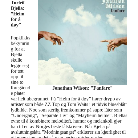
Torleif
Bjella:
”Heim
for å
døy”
Popklikks
bekymrin
g for at
Bjella
skulle
legge seg
for tett
opp til
sine to
foregåend
Jonathan Wilson: "Fanfare"
e plater
var helt ubegrunnet. På ”Heim for å døy” hører drypp av
artister som både ZZ Top og Tom Waits i et tidvis bluesblått
lydbilde. Noe som særlig fremkommer på supre låter som
”Undergang”, ”Separate Liv” og ”Mayheim heime”. Bjellas
evne til å kombinere meloditeft, humor og melankoli gjør
han til en av Norges beste låtskrivere. Når Bjella på
avsluttningslåta ”Modningsangst” erklærer sin kjærlighet til
gitarene sine, er det så man nesten mister pusten.