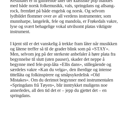
Resultatet er ni glimrende låter der klassiske pop blandes
med både norsk folkemusikk, vals, springdans og allsang-
rock, fremført på både engelsk og norsk. Og selvom
lydbildet flommer over av all verdens instrumenter, som
munnharpe, langeleik, fele og mandola, er Frøkedals vakre,
lyse og svært behagelige vokal utvilsomt platas viktigste
instrument.
I kjent stil er det vanskelig å trekke fram låter når musikken
og låtene treffer så til de grader blink som på «STAY».
Men, selvom jeg på der sterkeste anbefaler å høre plata fra
begynnelse til slutt (uten pauser), skader det neppe å
begynne med fele-pop-låta «Ellis dans», stillegående og
særdeles vakre «Kan du velga», den iherdige og intense
tittellåta og folkinspirere og småpsykedelisk «Old
Mistakes». Om du derimot begynner med instrumentalen
«Springdans frå Tøyen», blir inntrykket muligens noe
annerledes, all den tid det er – jepp du gjettet det – en
springdans.