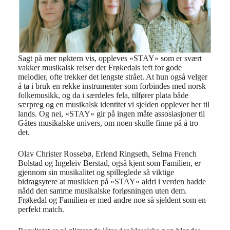
Sagt på mer nøktern vis, oppleves «STAY» som er svært
vakker musikalsk reiser der Frøkedals teft for gode
melodier, ofte trekker det lengste strået. At hun også velger
å ta i bruk en rekke instrumenter som forbindes med norsk
folkemusikk, og da i særdeles fela, tilfører plata både
særpreg og en musikalsk identitet vi sjelden opplever her til
lands. Og nei, «STAY» gir på ingen måte assosiasjoner til
Gåtes musikalske univers, om noen skulle finne på å tro
det.
Olav Christer Rossebø, Erlend Ringseth, Selma French
Bolstad og Ingeleiv Berstad, også kjent som Familien, er
gjennom sin musikalitet og spilleglede så viktige
bidragsytere at musikken på «STAY» aldri i verden hadde
nådd den samme musikalske forløsningen uten dem.
Frøkedal og Familien er med andre noe så sjeldent som en
perfekt match.