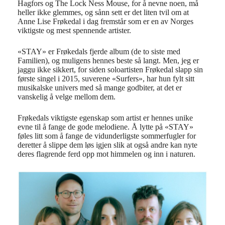
Hagfors og The Lock Ness Mouse, for å nevne noen, må
heller ikke glemmes, og sånn sett er det liten tvil om at
Anne Lise Frøkedal i dag fremstår som er en av Norges
viktigste og mest spennende artister.
«STAY» er Frøkedals fjerde album (de to siste med
Familien), og muligens hennes beste så langt. Men, jeg er
jaggu ikke sikkert, for siden soloartisten Frøkedal slapp sin
første singel i 2015, suverene «Surfers», har hun fylt sitt
musikalske univers med så mange godbiter, at det er
vanskelig å velge mellom dem.
Frøkedals viktigste egenskap som artist er hennes unike
evne til å fange de gode melodiene. Å lytte på «STAY»
føles litt som å fange de vidunderligste sommerfugler for
deretter å slippe dem løs igjen slik at også andre kan nyte
deres flagrende ferd opp mot himmelen og inn i naturen.