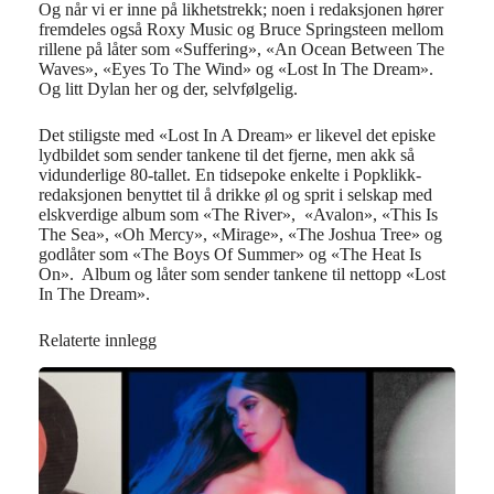
Og når vi er inne på likhetstrekk; noen i redaksjonen hører
fremdeles også Roxy Music og Bruce Springsteen mellom
rillene på låter som «Suffering», «An Ocean Between The
Waves», «Eyes To The Wind» og «Lost In The Dream».
Og litt Dylan her og der, selvfølgelig.
Det stiligste med «Lost In A Dream» er likevel det episke
lydbildet som sender tankene til det fjerne, men akk så
vidunderlige 80-tallet. En tidsepoke enkelte i Popklikk-
redaksjonen benyttet til å drikke øl og sprit i selskap med
elskverdige album som «The River», «Avalon», «This Is
The Sea», «Oh Mercy», «Mirage», «The Joshua Tree» og
godlåter som «The Boys Of Summer» og «The Heat Is
On». Album og låter som sender tankene til nettopp «Lost
In The Dream».
Relaterte innlegg