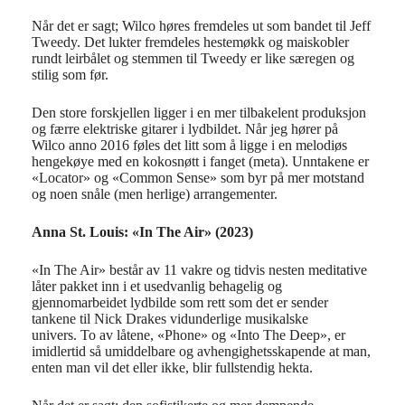
Når det er sagt; Wilco høres fremdeles ut som bandet til Jeff
Tweedy. Det lukter fremdeles hestemøkk og maiskobler
rundt leirbålet og stemmen til Tweedy er like særegen og
stilig som før.
Den store forskjellen ligger i en mer tilbakelent produksjon
og færre elektriske gitarer i lydbildet. Når jeg hører på
Wilco anno 2016 føles det litt som å ligge i en melodiøs
hengekøye med en kokosnøtt i fanget (meta). Unntakene er
«Locator» og «Common Sense» som byr på mer motstand
og noen snåle (men herlige) arrangementer.
Anna St. Louis: «In The Air» (2023)
«In The Air» består av 11 vakre og tidvis nesten meditative
låter pakket inn i et usedvanlig behagelig og
gjennomarbeidet lydbilde som rett som det er sender
tankene til Nick Drakes vidunderlige musikalske
univers. To av låtene, «Phone» og «Into The Deep», er
imidlertid så umiddelbare og avhengighetsskapende at man,
enten man vil det eller ikke, blir fullstendig hekta.