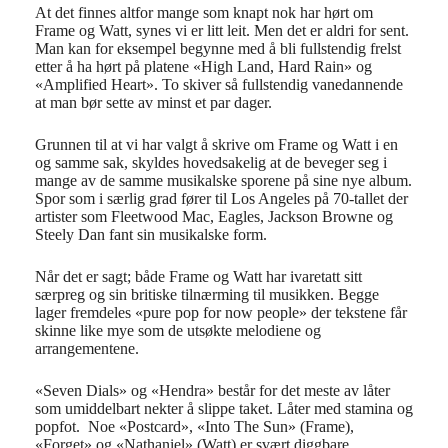
At det finnes altfor mange som knapt nok har hørt om
Frame og Watt, synes vi er litt leit. Men det er aldri for sent.
Man kan for eksempel begynne med å bli fullstendig frelst
etter å ha hørt på platene «High Land, Hard Rain» og
«Amplified Heart». To skiver så fullstendig vanedannende
at man bør sette av minst et par dager.
Grunnen til at vi har valgt å skrive om Frame og Watt i en
og samme sak, skyldes hovedsakelig at de beveger seg i
mange av de samme musikalske sporene på sine nye album.
Spor som i særlig grad fører til Los Angeles på 70-tallet der
artister som Fleetwood Mac, Eagles, Jackson Browne og
Steely Dan fant sin musikalske form.
Når det er sagt; både Frame og Watt har ivaretatt sitt
særpreg og sin britiske tilnærming til musikken. Begge
lager fremdeles «pure pop for now people» der tekstene får
skinne like mye som de utsøkte melodiene og
arrangementene.
«Seven Dials» og «Hendra» består for det meste av låter
som umiddelbart nekter å slippe taket. Låter med stamina og
popfot. Noe «Postcard», «Into The Sun» (Frame),
«Forget» og «Nathaniel» (Watt) er svært diggbare