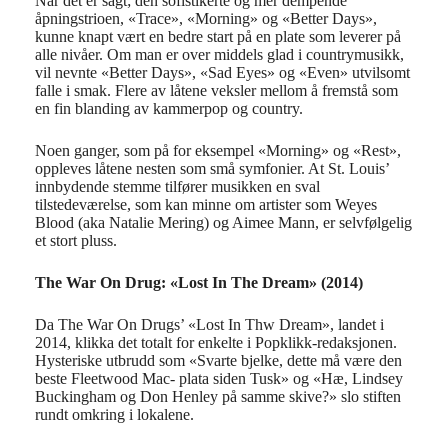
Når det er sagt; den sofistikerte og mer dempende
åpningstrioen, «Trace», «Morning» og «Better Days»,
kunne knapt vært en bedre start på en plate som leverer på
alle nivåer. Om man er over middels glad i countrymusikk,
vil nevnte «Better Days», «Sad Eyes» og «Even» utvilsomt
falle i smak. Flere av låtene veksler mellom å fremstå som
en fin blanding av kammerpop og country.
Noen ganger, som på for eksempel «Morning» og «Rest»,
oppleves låtene nesten som små symfonier. At St. Louis’
innbydende stemme tilfører musikken en sval
tilstedeværelse, som kan minne om artister som Weyes
Blood (aka Natalie Mering) og Aimee Mann, er selvfølgelig
et stort pluss.
The War On Drug: «Lost In The Dream» (2014)
Da The War On Drugs’ «Lost In Thw Dream», landet i
2014, klikka det totalt for enkelte i Popklikk-redaksjonen.
Hysteriske utbrudd som «Svarte bjelke, dette må være den
beste Fleetwood Mac- plata siden Tusk» og «Hæ, Lindsey
Buckingham og Don Henley på samme skive?» slo stiften
rundt omkring i lokalene.