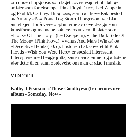
om duoen Hipgnosis som laget coverdesignet til utallige
artister som for eksempel Pink Floyd, 10cc, Led Zeppelin
og Paul McCartney. Hipgnosis, som i all hovedsak bestod
av Aubrey «Po» Powell og Storm Thorgerson, var blant
annet kjent for å være oppfinnerne av coverdesign som
kunstform og mennene bak coverkunsten til plater som
«House Of The Holy» (Led Zeppelin), «The Dark Side Of
The Moon» (Pink Floyd), «Venus And Mars (Wings) og
«Deceptive Bends (10cc). Historien bak coveret til Pink
Floyds «Wish You Were Here» er spesielt interessant.
Intervjuene med begge gutta, samarbeidspartner og artistene
gjør dette til en sann opplevelse om man er glad i musikk.
VIDEOER
Kathy J Pearson: «Those Goodbyes»
(fra hennes nye
album «Someday, Now»