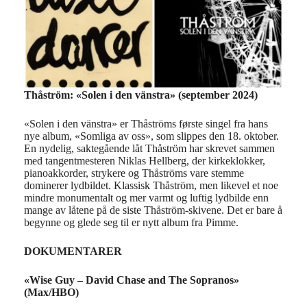
Thåström: «Solen i den vänstra»
(september 2024)
«Solen i den vänstra» er Thåströms første singel fra hans
nye album, «Somliga av oss», som slippes den 18. oktober.
En nydelig, saktegående låt Thåström har skrevet sammen
med tangentmesteren Niklas Hellberg, der kirkeklokker,
pianoakkorder, strykere og Thåströms vare stemme
dominerer lydbildet. Klassisk Thåström, men likevel et noe
mindre monumentalt og mer varmt og luftig lydbilde enn
mange av låtene på de siste Thåström-skivene. Det er bare å
begynne og glede seg til er nytt album fra Pimme.
DOKUMENTARER
«Wise Guy – David Chase and The Sopranos»
(Max/HBO)