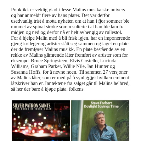
Popklikk er veldig glad i Jesse Malins musikalske univers
og har anmeldt flere av hans plater. Det var derfor
usedvanlig trist å motta nyheten om at han i fjor sommer ble
rammet av spinal stroke som resulterte i at han ble lam fra
midjen og ned og derfor nå er helt avhengig av rullestol.
For å hjelpe Malin med å bli frisk igjen, har en imponerende
gjeng kolleger og artister slått seg sammen og laget en plate
der de fremfører Malins musikk. En plate bestående av en
rekke av Malins glimrende låter fremført av artister som for
eksempel Bruce Springsteen, Elvis Costello, Lucinda
Williams, Graham Parker, Willie Nile, Ian Hunter og
Susanna Hoffs, for å nevne noen. Til sammen 27 versjoner
av Malins låter, som er med på å synliggjør hvilken eminent
låtskriver han er. Inntektene fra salget går til Malins helbred,
så her der bare å kjøpe plata, folkens.