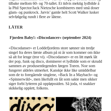
tilbake mellom 60- og 70-tallet. Et tidvis mektig lydbilde á
la Phil Spector/Jack Nietzsche kombineres med små doser
glam- og punkrock. Jarvis’ gamle helt Scott Walker lusker
selvfølgelig rundt i flere av låtene.
LÅTER
Fjorden Baby!: «Discodancer»
(september 2024)
«Discodanser» er Loddefjordens store sønner sin tredje
singel fra deres første album på ni år som kommer om ikke
så alt for lenge (tror vi). «Discodanser» er en litt mørk låt
der pop, funk og disco, dominerer et lydbilde som er skrudd
sammen av produsentlegenden Jørgen Træen. Noe som
fungerer aldeles utmerket. Kanskje ikke like umiddelbar
som de to foregående singlene, «Back In a Maybach» og
«Spinnerwild», men likefullt en låt som sakte men sikker
siger forbi lytteren på oppløpssiden. Så joda, vi snakker
skikkelig opplett, folkens.