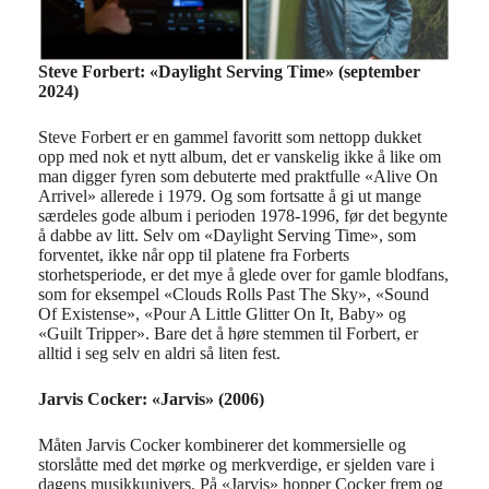
Steve Forbert: «Daylight Serving Time» (september
2024)
Steve Forbert er en gammel favoritt som nettopp dukket
opp med nok et nytt album, det er vanskelig ikke å like om
man digger fyren som debuterte med praktfulle «Alive On
Arrivel» allerede i 1979. Og som fortsatte å gi ut mange
særdeles gode album i perioden 1978-1996, før det begynte
å dabbe av litt. Selv om «Daylight Serving Time», som
forventet, ikke når opp til platene fra Forberts
storhetsperiode, er det mye å glede over for gamle blodfans,
som for eksempel «Clouds Rolls Past The Sky», «Sound
Of Existense», «Pour A Little Glitter On It, Baby» og
«Guilt Tripper». Bare det å høre stemmen til Forbert, er
alltid i seg selv en aldri så liten fest.
Jarvis Cocker: «Jarvis» (2006)
Måten Jarvis Cocker kombinerer det kommersielle og
storslåtte med det mørke og merkverdige, er sjelden vare i
dagens musikkunivers. På «Jarvis» hopper Cocker frem og