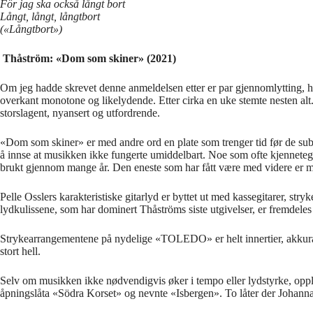
För jag ska också långt bort
Långt, långt, långtbort
(«Långtbort»)
Thåström: «Dom som skiner» (2021)
Om jeg hadde skrevet denne anmeldelsen etter er par gjennomlytting, had
overkant monotone og likelydende. Etter cirka en uke stemte nesten al
storslagent, nyansert og utfordrende.
«Dom som skiner» er med andre ord en plate som trenger tid før de subtil
å innse at musikken ikke fungerte umiddelbart. Noe som ofte kjennetegn
brukt gjennom mange år. Den eneste som har fått være med videre er 
Pelle Osslers karakteristiske gitarlyd er byttet ut med kassegitarer, st
lydkulissene, som har dominert Thåströms siste utgivelser, er fremdele
Strykearrangementene på nydelige «TOLEDO» er helt innertier, akkura
stort hell.
Selv om musikken ikke nødvendigvis øker i tempo eller lydstyrke, opple
åpningslåta «Södra Korset» og nevnte «Isbergen». To låter der Johanna o