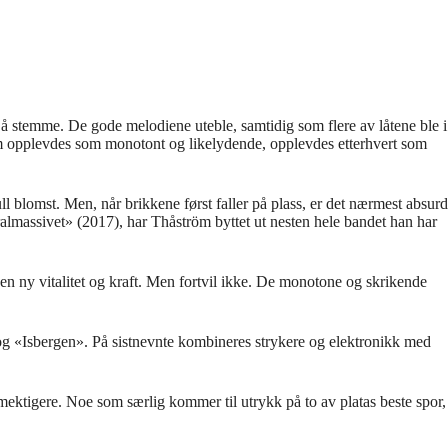
 å stemme. De gode melodiene uteble, samtidig som flere av låtene ble i
som opplevdes som monotont og likelydende, opplevdes etterhvert som
l blomst. Men, når brikkene først faller på plass, er det nærmest absurd
almassivet» (2017), har Thåström byttet ut nesten hele bandet han har
n en ny vitalitet og kraft. Men fortvil ikke. De monotone og skrikende
 «Isbergen». På sistnevnte kombineres strykere og elektronikk med
ektigere. Noe som særlig kommer til utrykk på to av platas beste spor,