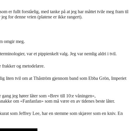
m er fullt forståelig, med tanke på at jeg har måttet tvile meg fram til
 jeg for denne vrien (platene er ikke rangert).
som omgir meg.
minologier, var et pippienkelt valg. Jeg var nemlig aldri i tvil.
te frakker og metodelære.
emlig liten tvil om at Thåström gjennom band som Ebba Grön, Imperiet
 gang jeg hører låter som «Brev till 10:e våningen»,
snakke om «Fanfanfan» som må være en av tidenes beste låter.
 akkurat som Jeffrey Lee, har en stemme som skjærer som en kniv. En