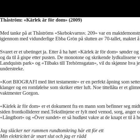
Thåström: «Kärlek är för dom» (2009)
Med tanke på at Thåströms «Skebokvarnsv. 209» var en maktdemonstrasjo
igjennom med vidunderlige Ebba Grön på slutten av 70-tallet, maktet å 
Svaret er et ubetinget ja. Etter å ha hørt «Kärlek är för dom» sønde
og da til å gispe etter pusten. De monotone og skrikende lydkulissene 
Landquists park» og «Tilbaks till Trehörnsgatan», vil du skjønne hva
understreke.
«Kort BIOGRAFI med litet testamente» er en perfekt åpning som sett
klanger og en romfølelse som skriker etter luft. Noe tittellåta er et g
vaktmester Gorgon.
«Kärlek är för dom» er et dokument fra en mann som befinner seg midtvei
siden frontkolliderer med.Tekstlinjene er fylt med vemod, sorg, anger og
«Långtbort» og «Över sundet» er så hudløst vakre at de knapt er til å ho
Jag släcker ner rummen rundtomkring här ett för ett
Min elektricitet är snart slut och jag er rädd