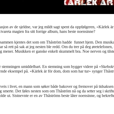
n av de sjeldne, var jeg mildt sagt spent da oppfølgeren, «Kärlek är 
ivareta magien fra sitt forrige album, hans beste noensinne?
r og sammen kjentes det som om Thåström hadde funnet hjem. Den musika
var så rett på sak at jeg nesten ble redd. Om du trer på deg øretelefon
 jeg mener. Musikken er ganske enkelt skummelt bra. Noe nerven og til
er stemningen umiddelbart. En stemning som bygger videre på «Skebok
limrende eksempel på. «Kärlek är för dom, dom som har tur» synger Thåst
s i livet, en mann som søker både bakover og fremover på tidsaksen ette
 smerte. Det føles nesten som om Thåström nå og da setter seg i skriftest
lde ut. Sistnevnte er en av Thåströms beste låter noensinne, og bekrefte