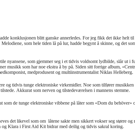
de konklusjonen blitt ganske annerledes. For jeg fikk det ikke helt til
t. Melodiene, som hele tiden lå på lur, hadde begynt å skinne, og det 
e nyansene, som gjemmer seg i et tidvis voldsomt lydbilde, slår ut i ful
er musikk som har noe ekstra å by på. Siden sitt forrige album, «Centr
medkomponist, medprodusent og multiinstrumentalist Niklas Helleberg.
rykere og tidvis tunge elektroniske virkemidler. Noe som tilfører musikke
s tilstede. Akkurat som nerven og tilstedeværelsen i mannens stemme.
t som de tunge elektroniske vibbene på låter som «Dom du behöver» og
ves det likevel som om låtene sakte men sikkert vokser seg større og m
g Klara i First Aid Kit bidrar med deilig og tidvis sakral koring.