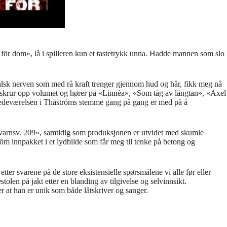
för dom», lå i spilleren kun et tastetrykk unna. Hadde mannen som slo
lsk nerven som med rå kraft trenger gjennom hud og hår, fikk meg nå
en, skrur opp volumet og hører på «Linnèa», «Som tåg av längtan», «Axel
stedeværelsen i Thåströms stemme gang på gang er med på å
varnsv. 209», samtidig som produksjonen er utvidet med skumle
röm innpakket i et lydbilde som får meg til tenke på betong og
r svarene på de store eksistensielle spørsmålene vi alle før eller
olen på jakt etter en blanding av tilgivelse og selvinnsikt.
r at han er unik som både låtskriver og sanger.