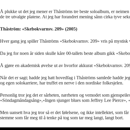
Å plukke ut det jeg mener er Thåströms tre beste soloalbum, er neimen ik
de tre utvalgte platene. At jeg har forandret mening sånn cirka tyve seku
Thåström: «Skebokvarnsv. 209» (2005)
Hver gang jeg spiller Thåströms «Skebokvarnsv. 209» vris på mystisk vi
Da jeg for noen år siden skulle kåre 00-tallets beste album gikk «Skebo
Å gjøre en akademisk øvelse ut av hvorfor akkurat «Skebokvarnsv. 209» 
Når det er sagt; hadde jeg hatt hovedfag i Thåströms samlede hadde jeg
og egen solokarriere, har truffet en nerve i den nordiske folkesjelen.
Personlig tror jeg det er sårheten, nærheten og vemodet som gjenspeile
«Söndagmåndagsång»,«Ingen sjunger blues som Jeffrey Lee Pierce», «S
Men uansett hva jeg tror så er det følelsene, og ikke intellektet, som
stemme som får meg til å tenke på tog som tar meg langt, langt bort.