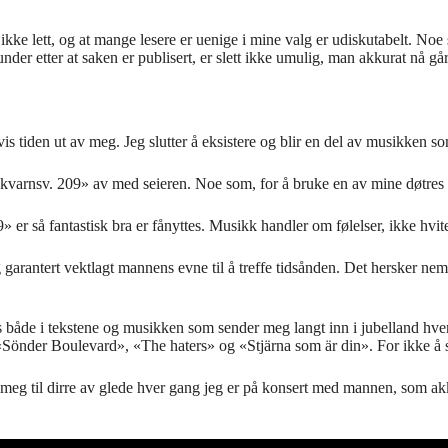
ke lett, og at mange lesere er uenige i mine valg er udiskutabelt. Noe so
nder etter at saken er publisert, er slett ikke umulig, man akkurat nå går
s tiden ut av meg. Jeg slutter å eksistere og blir en del av musikken 
kvarnsv. 209» av med seieren. Noe som, for å bruke en av mine døtres ter
er så fantastisk bra er fånyttes. Musikk handler om følelser, ikke hvi
 garantert vektlagt mannens evne til å treffe tidsånden. Det hersker n
s både i tekstene og musikken som sender meg langt inn i jubelland hver
önder Boulevard», «The haters» og «Stjärna som är din». For ikke å 
 får meg til dirre av glede hver gang jeg er på konsert med mannen, som