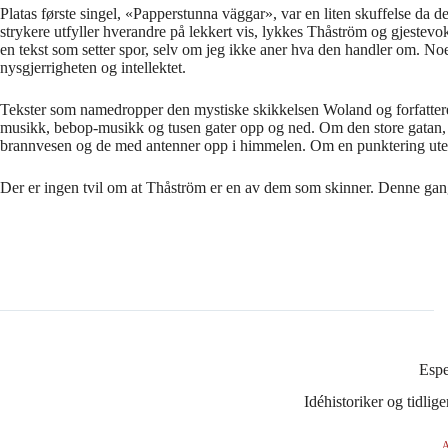
Platas første singel, «Papperstunna väggar», var en liten skuffelse da 
strykere utfyller hverandre på lekkert vis, lykkes Thåström og gjestevok
en tekst som setter spor, selv om jeg ikke aner hva den handler om. Noe je
nysgjerrigheten og intellektet.
Tekster som namedropper den mystiske skikkelsen Woland og forfatteren 
musikk, bebop-musikk og tusen gater opp og ned. Om den store gatan,
brannvesen og de med antenner opp i himmelen. Om en punktering uten
Der er ingen tvil om at Thåström er en av dem som skinner. Denne gang
Esp
Idéhistoriker og tidli
A