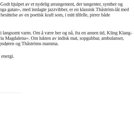
 Godt hjulpet av et nydelig arrangement, der tangenter, synther og
långa gatan», med innlagte jazzvibber, er en klassisk Thåström-låt med
sittelse av en poetisk kraft som, i mitt tilfelle, pirrer både
li langsomt varm. Om å være her og nå, fra en annen tid, Kling Klang-
ria Magdalena». Om lukten av indisk mat, sopgubbar, ambulanser,
skapsdøren og Thåströms mamma.
 energi.