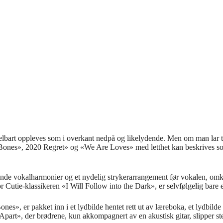
delbart oppleves som i overkant nedpå og likelydende. Men om man lar t
es», 2020 Regret» og «We Are Loves» med letthet kan beskrives som sm
e vokalharmonier og et nydelig strykerarrangement før vokalen, omkranse
Cutie-klassikeren «I Will Follow into the Dark», er selvfølgelig bare et
, er pakket inn i et lydbilde hentet rett ut av læreboka, et lydbilde hv
 Apart», der brødrene, kun akkompagnert av en akustisk gitar, slipper 