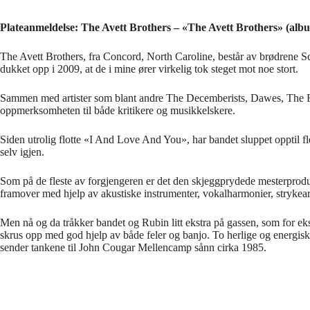
Plateanmeldelse: The Avett Brothers – «The Avett Brothers» (alb
The Avett Brothers, fra Concord, North Caroline, består av brødrene
dukket opp i 2009, at de i mine ører virkelig tok steget mot noe stort.
Sammen med artister som blant andre The Decemberists, Dawes, The Fe
oppmerksomheten til både kritikere og musikkelskere.
Siden utrolig flotte «I And Love And You», har bandet sluppet opptil flere
selv igjen.
Som på de fleste av forgjengeren er det den skjeggprydede mesterprodus
framover med hjelp av akustiske instrumenter, vokalharmonier, stryk
Men nå og da tråkker bandet og Rubin litt ekstra på gassen, som for e
skrus opp med god hjelp av både feler og banjo. To herlige og energiske
sender tankene til John Cougar Mellencamp sånn cirka 1985.