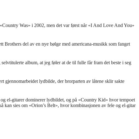
d «Country Was» i 2002, men det var først når «I And Love And You»
ett Brothers del av en nye bølge med americana-musikk som fanget
titulerte album, at jeg føler at de til fulle får fram det beste i seg
t gjennomarbeidet lydbilde, der brorparten av låtene sklir sakte
 og el-gitarer dominerer lydbildet, og på «Country Kid» hvor tempoet
gså kan sies om «Orion’s Belt», hvor kombinasjonen av fele og el-gitar