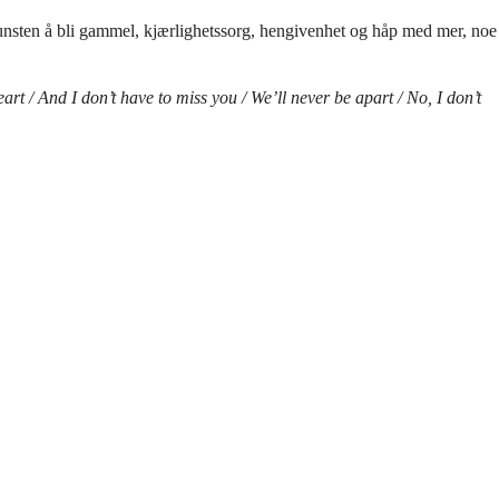
 kunsten å bli gammel, kjærlighetssorg, hengivenhet og håp med mer, noe
eart / And I don’t have to miss you / We’ll never be apart / No, I don’t