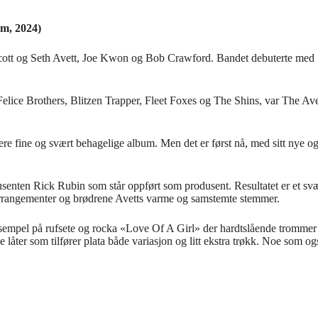
um, 2024)
 Scott og Seth Avett, Joe Kwon og Bob Crawford. Bandet debuterte me
lice Brothers, Blitzen Trapper, Fleet Foxes og The Shins, var The Av
 fine og svært behagelige album. Men det er først nå, med sitt nye og selv
enten Rick Rubin som står oppført som produsent. Resultatet er et svær
earrangementer og brødrene Avetts varme og samstemte stemmer.
ksempel på rufsete og rocka «Love Of A Girl» der hardtslående trommer
 låter som tilfører plata både variasjon og litt ekstra trøkk. Noe som o