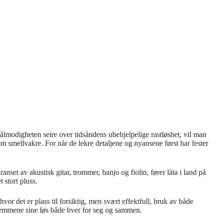
ålmodigheten seire over tidsåndens ubehjelpelige rastløshet, vil man
ellvakre. For når de lekre detaljene og nyansene først har fester
t av akustisk gitar, trommer, banjo og fiolin, fører låta i land på
 stort pluss.
or det er plass til forsiktig, men svært effektfull, bruk av både
stemmene sine løs både hver for seg og sammen.