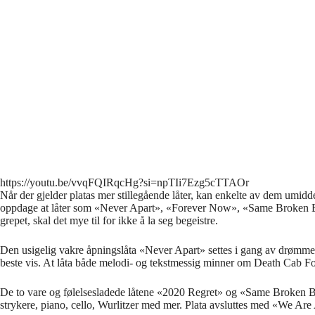
https://youtu.be/vvqFQIRqcHg?si=npTIi7Ezg5cTTAOr
Når der gjelder platas mer stillegående låter, kan enkelte av dem umid
oppdage at låter som «Never Apart», «Forever Now», «Same Broken Bon
grepet, skal det mye til for ikke å la seg begeistre.
Den usigelig vakre åpningslåta «Never Apart» settes i gang av drømmend
beste vis. At låta både melodi- og tekstmessig minner om Death Cab For 
De to vare og følelsesladede låtene «2020 Regret» og «Same Broken Bones»
strykere, piano, cello, Wurlitzer med mer. Plata avsluttes med «We Are