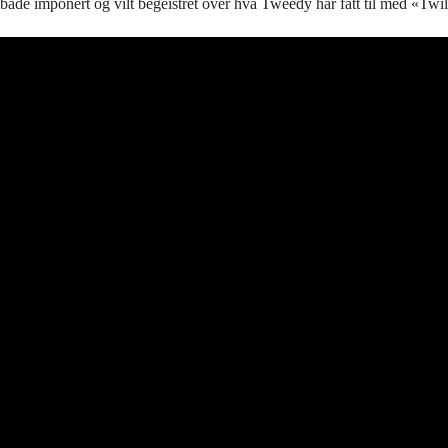
både imponert og vilt begeistret over hva Tweedy har fått til med «Twil