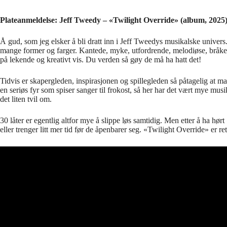
Plateanmeldelse: Jeff Tweedy – «Twilight Override» (album, 2025
Å gud, som jeg elsker å bli dratt inn i Jeff Tweedys musikalske univer
mange former og farger. Kantede, myke, utfordrende, melodiøse, bråkete
på lekende og kreativt vis. Du verden så gøy de må ha hatt det!
Tidvis er skapergleden, inspirasjonen og spillegleden så påtagelig at 
en seriøs fyr som spiser sanger til frokost, så her har det vært mye mus
det liten tvil om.
30 låter er egentlig altfor mye å slippe løs samtidig. Men etter å ha hør
eller trenger litt mer tid før de åpenbarer seg. «Twilight Override» er re