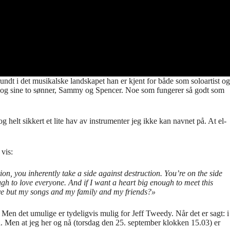
undt i det musikalske landskapet han er kjent for både som soloartist og
r og sine to sønner, Sammy og Spencer. Noe som fungerer så godt som
og helt sikkert et lite hav av instrumenter jeg ikke kan navnet på. At el-
vis:
n, you inherently take a side against destruction. You’re on the side
ugh to love everyone. And if I want a heart big enough to meet this
ave but my songs and my family and my friends?»
. Men det umulige er tydeligvis mulig for Jeff Tweedy. Når det er sagt: i
igjen. Men at jeg her og nå (torsdag den 25. september klokken 15.03) er