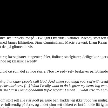
ikalske univers, for på «Twilight Override» vandrer Tweedy stort sett r
engen med James Elkington, Sima Cunningham, Macie Stewart, Liam Kaza
t det på glimrende vis.
, kassegitarer, tangenter, feler, fioliner, steelgitarer, deilige koringer 
skende og klassisk Tweedy.
individ og som del av noe større. Noe Tweedy selv beskriver på følgende 
ng that other people call God. And when you align yourself with creatio
vity eats darkness […] What I really want to do is grow my heart big eno
ou ask? Yes! Like a goddamn triple record! I mean … what else do I h
om stort sett alle står godt på egne ben, hadde jeg ikke trodd var mulig
 er fullstendig på ferie, og at det sånn sett sikkert er lurt å holde litt 