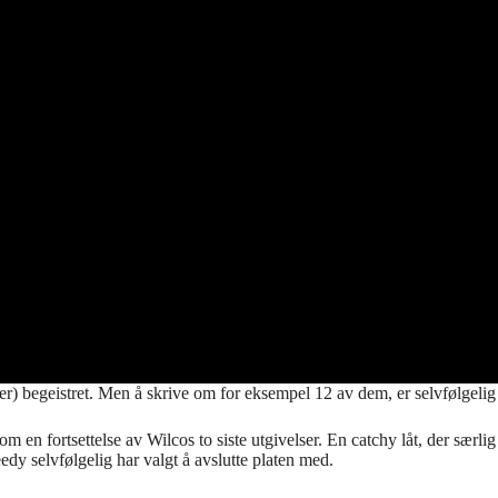
ver) begeistret. Men å skrive om for eksempel 12 av dem, er selvfølgelig
om en fortsettelse av Wilcos to siste utgivelser. En catchy låt, der sær
edy selvfølgelig har valgt å avslutte platen med.