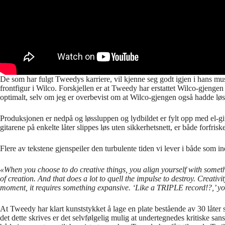
De som har fulgt Tweedys karriere, vil kjenne seg godt igjen i hans mus
frontfigur i Wilco. Forskjellen er at Tweedy har erstattet Wilco-gj
optimalt, selv om jeg er overbevist om at Wilco-gjengen også hadde løs
Produksjonen er nedpå og løssluppen og lydbildet er fylt opp med el-gitarer
gitarene på enkelte låter slippes løs uten sikkerhetsnett, er både forfri
Flere av tekstene gjenspeiler den turbulente tiden vi lever i både som 
«When you choose to do creative things, you align yourself with somethi
of creation. And that does a lot to quell the impulse to destroy. Creati
moment, it requires something expansive. ‘Like a TRIPLE record!?,’ y
At Tweedy har klart kunststykket å lage en plate bestående av 30 låter s
det dette skrives er det selvfølgelig mulig at undertegnedes kritiske sans