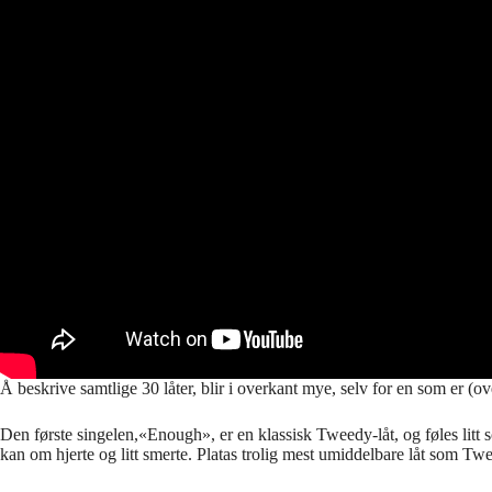
Å beskrive samtlige 30 låter, blir i overkant mye, selv for en som er (o
Den første singelen,«Enough», er en klassisk Tweedy-låt, og føles litt s
kan om hjerte og litt smerte. Platas trolig mest umiddelbare låt som Twe