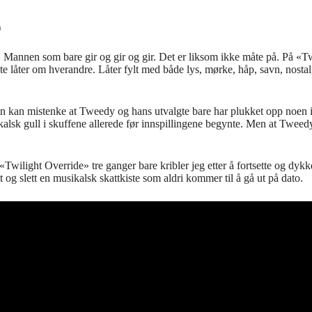
)
s. Mannen som bare gir og gir og gir. Det er liksom ikke måte på. På «
 låter om hverandre. Låter fylt med både lys, mørke, håp, savn, nostal
man kan mistenke at Tweedy og hans utvalgte bare har plukket opp noen i
ikalsk gull i skuffene allerede før innspillingene begynte. Men at Tweedy
t «Twilight Override» tre ganger bare kribler jeg etter å fortsette og dyk
tt og slett en musikalsk skattkiste som aldri kommer til å gå ut på dato.