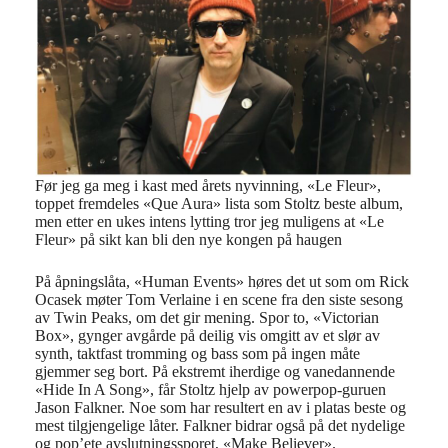
Før jeg ga meg i kast med årets nyvinning, «Le Fleur»,
toppet fremdeles «Que Aura» lista som Stoltz beste album,
men etter en ukes intens lytting tror jeg muligens at «Le
Fleur» på sikt kan bli den nye kongen på haugen
På åpningslåta, «Human Events» høres det ut som om Rick
Ocasek møter Tom Verlaine i en scene fra den siste sesong
av Twin Peaks, om det gir mening. Spor to, «Victorian
Box», gynger avgårde på deilig vis omgitt av et slør av
synth, taktfast tromming og bass som på ingen måte
gjemmer seg bort. På ekstremt iherdige og vanedannende
«Hide In A Song», får Stoltz hjelp av powerpop-guruen
Jason Falkner. Noe som har resultert en av i platas beste og
mest tilgjengelige låter. Falkner bidrar også på det nydelige
og pop’ete avslutningssporet, «Make Believer».