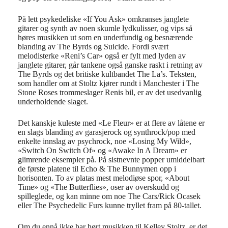
På lett psykedeliske «If You Ask» omkranses janglete
gitarer og synth av noen skumle lydkulisser, og vips så
høres musikken ut som en underfundig og besnærende
blanding av The Byrds og Suicide. Fordi svært
melodisterke «Reni’s Car» også er fylt med lyden av
janglete gitarer, går tankene også ganske raskt i retning av
The Byrds og det britiske kultbandet The La’s. Teksten,
som handler om at Stoltz kjører rundt i Manchester i The
Stone Roses trommeslager Renis bil, er av det usedvanlig
underholdende slaget.
Det kanskje kuleste med «Le Fleur» er at flere av låtene er
en slags blanding av garasjerock og synthrock/pop med
enkelte innslag av psychrock, noe «Losing My Wild»,
«Switch On Switch Of» og «Awake In A Dream» er
glimrende eksempler på. På sistnevnte popper umiddelbart
de første platene til Echo & The Bunnymen opp i
horisonten. To av platas mest melodiøse spor, «About
Time» og «The Butterflies», oser av overskudd og
spilleglede, og kan minne om noe The Cars/Rick Ocasek
eller The Psychedelic Furs kunne tryllet fram på 80-tallet.
Om du ennå ikke har hørt musikken til Kelley Stoltz, er det