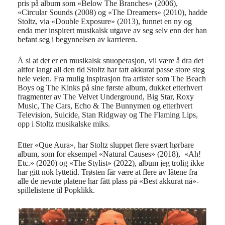
pris på album som «Below The Branches» (2006),
«Circular Sounds (2008) og «The Dreamers» (2010), hadde
Stoltz, via «Double Exposure» (2013), funnet en ny og
enda mer inspirert musikalsk utgave av seg selv enn der han
befant seg i begynnelsen av karrieren.
Å si at det er en musikalsk snuoperasjon, vil være å dra det
altfor langt all den tid Stoltz har tatt akkurat passe store steg
hele veien. Fra mulig inspirasjon fra artister som The Beach
Boys og The Kinks på sine første album, dukket etterhvert
fragmenter av The Velvet Underground, Big Star, Roxy
Music, The Cars, Echo & The Bunnymen og etterhvert
Television, Suicide, Stan Ridgway og The Flaming Lips,
opp i Stoltz musikalske miks.
Etter «Que Aura», har Stoltz sluppet flere svært hørbare
album, som for eksempel «Natural Causes» (2018), «Ah!
Etc.» (2020) og «The Stylist» (2022), album jeg trolig ikke
har gitt nok lyttetid. Trøsten får være at flere av låtene fra
alle de nevnte platene har fått plass på «Best akkurat nå»-
spillelistene til Popklikk.