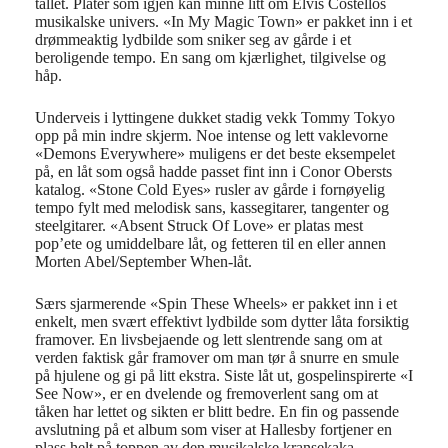
tallet. Plater som igjen kan minne litt om Elvis Costellos
musikalske univers. «In My Magic Town» er pakket inn i et
drømmeaktig lydbilde som sniker seg av gårde i et
beroligende tempo. En sang om kjærlighet, tilgivelse og
håp.
Underveis i lyttingene dukket stadig vekk Tommy Tokyo
opp på min indre skjerm. Noe intense og lett vaklevorne
«Demons Everywhere» muligens er det beste eksempelet
på, en låt som også hadde passet fint inn i Conor Obersts
katalog. «Stone Cold Eyes» rusler av gårde i fornøyelig
tempo fylt med melodisk sans, kassegitarer, tangenter og
steelgitarer. «Absent Struck Of Love» er platas mest
pop’ete og umiddelbare låt, og fetteren til en eller annen
Morten Abel/September When-låt.
Særs sjarmerende «Spin These Wheels» er pakket inn i et
enkelt, men svært effektivt lydbilde som dytter låta forsiktig
framover. En livsbejaende og lett slentrende sang om at
verden faktisk går framover om man tør å snurre en smule
på hjulene og gi på litt ekstra. Siste låt ut, gospelinspirerte «I
See Now», er en dvelende og fremoverlent sang om at
tåken har lettet og sikten er blitt bedre. En fin og passende
avslutning på et album som viser at Hallesby fortjener en
plass helt på toppen av den musikalske kransekaka.