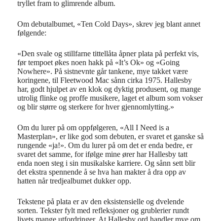
tryllet fram to glimrende album.
Om debutalbumet, «Ten Cold Days», skrev jeg blant annet
følgende:
«Den svale og stillfarne tittellåta åpner plata på perfekt vis,
før tempoet økes noen hakk på «It’s Ok» og «Going
Nowhere». På sistnevnte går tankene, mye takket være
koringene, til Fleetwood Mac sånn cirka 1975. Hallesby
har, godt hjulpet av en klok og dyktig produsent, og mange
utrolig flinke og proffe musikere, laget et album som vokser
og blir større og sterkere for hver gjennomlytting.»
Om du lurer på om oppfølgeren, «All I Need is a
Masterplan», er like god som debuten, er svaret et ganske så
rungende «ja!». Om du lurer på om det er enda bedre, er
svaret det samme, for ifølge mine ører har Hallesby tatt
enda noen steg i sin musikalske karriere. Og sånn sett blir
det ekstra spennende å se hva han makter å dra opp av
hatten når tredjealbumet dukker opp.
Tekstene på plata er av den eksistensielle og dvelende
sorten. Tekster fylt med refleksjoner og grublerier rundt
livets mange utfordringer. At Hallesby ord handler mye om