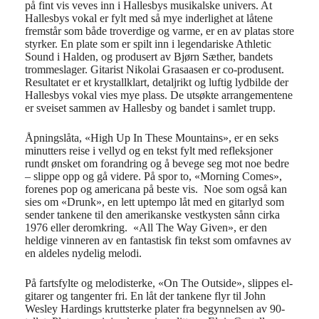
på fint vis veves inn i Hallesbys musikalske univers. At
Hallesbys vokal er fylt med så mye inderlighet at låtene
fremstår som både troverdige og varme, er en av platas store
styrker. En plate som er spilt inn i legendariske Athletic
Sound i Halden, og produsert av Bjørn Sæther, bandets
trommeslager. Gitarist Nikolai Grasaasen er co-produsent.
Resultatet er et krystallklart, detaljrikt og luftig lydbilde der
Hallesbys vokal vies mye plass. De utsøkte arrangementene
er sveiset sammen av Hallesby og bandet i samlet trupp.
Åpningslåta, «High Up In These Mountains», er en seks
minutters reise i vellyd og en tekst fylt med refleksjoner
rundt ønsket om forandring og å bevege seg mot noe bedre
– slippe opp og gå videre. På spor to, «Morning Comes»,
forenes pop og americana på beste vis. Noe som også kan
sies om «Drunk», en lett uptempo låt med en gitarlyd som
sender tankene til den amerikanske vestkysten sånn cirka
1976 eller deromkring. «All The Way Given», er den
heldige vinneren av en fantastisk fin tekst som omfavnes av
en aldeles nydelig melodi.
På fartsfylte og melodisterke, «On The Outside», slippes el-
gitarer og tangenter fri. En låt der tankene flyr til John
Wesley Hardings kruttsterke plater fra begynnelsen av 90-