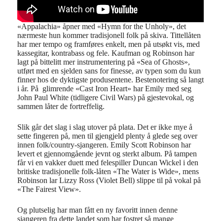
«Appalachia» åpner med «Hymn for the Unholy», det
nærmeste hun kommer tradisjonell folk på skiva. Tittellåten
har mer tempo og framføres enkelt, men på utsøkt vis, med
kassegitar, kontrabass og fele. Kaufman og Robinson har
lagt på bittelitt mer instrumentering på «Sea of Ghosts»,
utført med en sjelden sans for finesse, av typen som du kun
finner hos de dyktigste produsentene. Bestenotering så langt
i år. På glimrende «Cast Iron Heart» har Emily med seg
John Paul White (tidligere Civil Wars) på gjestevokal, og
sammen låter de fortreffelig.
Slik går det slag i slag utover på plata. Det er ikke mye å
sette fingeren på, men til gjengjeld plenty å glede seg over
innen folk/country-sjangeren. Emily Scott Robinson har
levert et gjennomgående jevnt og sterkt album. På tampen
får vi en vakker duett med felespiller Duncan Wickel i den
britiske tradisjonelle folk-låten «The Water is Wide», mens
Robinson lar Lizzy Ross (Violet Bell) slippe til på vokal på
«The Fairest View».
Og plutselig har man fått en ny favoritt innen denne
sjangeren fra dette landet som har fostret så mange