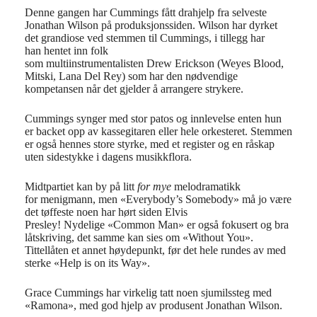
Denne gangen har Cummings fått drahjelp fra selveste
Jonathan Wilson på produksjonssiden. Wilson har dyrket
det grandiose ved stemmen til Cummings, i tillegg har
han hentet inn folk
som multiinstrumentalisten Drew Erickson (Weyes Blood,
Mitski, Lana Del Rey) som har den nødvendige
kompetansen når det gjelder å arrangere strykere.
Cummings synger med stor patos og innlevelse enten hun
er backet opp av kassegitaren eller hele orkesteret. Stemmen
er også hennes store styrke, med et register og en råskap
uten sidestykke i dagens musikkflora.
Midtpartiet kan by på litt
for mye
melodramatikk
for menigmann, men «Everybody’s Somebody» må jo være
det tøffeste noen har hørt siden Elvis
Presley! Nydelige «Common Man» er også fokusert og bra
låtskriving, det samme kan sies om «Without You».
Tittellåten et annet høydepunkt, før det hele rundes av med
sterke «Help is on its Way».
Grace Cummings har virkelig tatt noen sjumilssteg med
«Ramona», med god hjelp av produsent Jonathan Wilson.