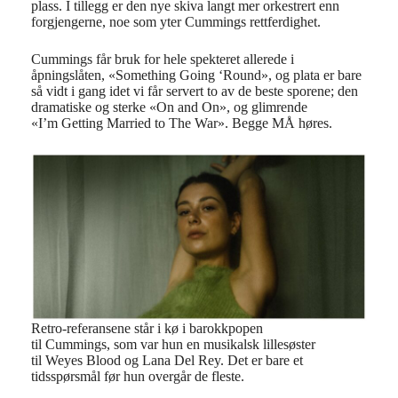
plass. I tillegg er den nye skiva langt mer orkestrert enn
forgjengerne, noe som yter Cummings rettferdighet.
Cummings får bruk for hele spekteret allerede i
åpningslåten, «Something Going ‘Round», og plata er bare
så vidt i gang idet vi får servert to av de beste sporene; den
dramatiske og sterke «On and On», og glimrende
«I’m Getting Married to The War». Begge MÅ høres.
Retro-referansene står i kø i barokkpopen
til Cummings, som var hun en musikalsk lillesøster
til Weyes Blood og Lana Del Rey. Det er bare et
tidsspørsmål før hun overgår de fleste.