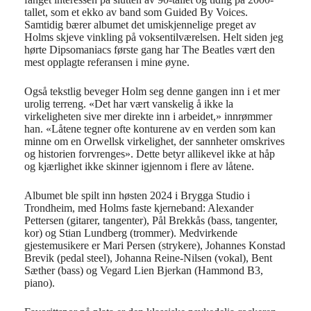
tallet, som et ekko av band som Guided By Voices.
Samtidig bærer albumet det umiskjennelige preget av
Holms skjeve vinkling på voksentilværelsen. Helt siden jeg
hørte Dipsomaniacs første gang har The Beatles vært den
mest opplagte referansen i mine øyne.
Også tekstlig beveger Holm seg denne gangen inn i et mer
urolig terreng. «Det har vært vanskelig å ikke la
virkeligheten sive mer direkte inn i arbeidet,» innrømmer
han. «Låtene tegner ofte konturene av en verden som kan
minne om en Orwellsk virkelighet, der sannheter omskrives
og historien forvrenges». Dette betyr allikevel ikke at håp
og kjærlighet ikke skinner igjennom i flere av låtene.
Albumet ble spilt inn høsten 2024 i Brygga Studio i
Trondheim, med Holms faste kjerneband: Alexander
Pettersen (gitarer, tangenter), Pål Brekkås (bass, tangenter,
kor) og Stian Lundberg (trommer). Medvirkende
gjestemusikere er Mari Persen (strykere), Johannes Konstad
Brevik (pedal steel), Johanna Reine-Nilsen (vokal), Bent
Sæther (bass) og Vegard Lien Bjerkan (Hammond B3,
piano).