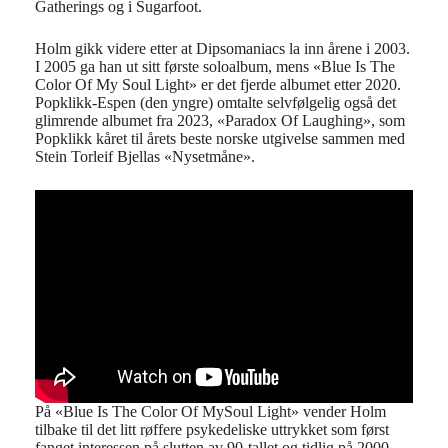
Gatherings og i Sugarfoot.
Holm gikk videre etter at Dipsomaniacs la inn årene i 2003.
I 2005 ga han ut sitt første soloalbum, mens «Blue Is The
Color Of My Soul Light» er det fjerde albumet etter 2020.
Popklikk-Espen (den yngre) omtalte selvfølgelig også det
glimrende albumet fra 2023, «Paradox Of Laughing», som
Popklikk kåret til årets beste norske utgivelse sammen med
Stein Torleif Bjellas «Nysetmåne».
På «Blue Is The Color Of MySoul Light» vender Holm
tilbake til det litt røffere psykedeliske uttrykket som først
fanget interessen på slutten av 90-tallet og tidlig på 2000-