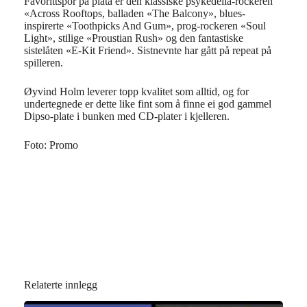
Favorittspor på plata er den klassiske psykedelia-rockeren
«Across Rooftops, balladen «The Balcony», blues-
inspirerte «Toothpicks And Gum», prog-rockeren «Soul
Light», stilige «Proustian Rush» og den fantastiske
sistelåten «E-Kit Friend». Sistnevnte har gått på repeat på
spilleren.
Øyvind Holm leverer topp kvalitet som alltid, og for
undertegnede er dette like fint som å finne ei god gammel
Dipso-plate i bunken med CD-plater i kjelleren.
Foto: Promo
Relaterte innlegg