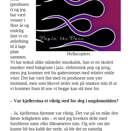
(produsen
t) og jeg
har vært
venner i
flere år og
endelig
fant vi en
anledning
til å lage
plate
Hellacopters
sammen.
Vi har nokså ulike ståsteder musikalsk, han er en skolert
musiker med bakgrunn i jazz, elektronisk pop og prog,
mens jeg kommer rett fra gutterommet med relativt enkle
viser. Det har vært fint med en produsent som yter
motstand, men som likevel stoler nok på smaken min til at
vi kommer fram til noe vi begge kan stå inne for.
– Var kjellerstua et viktig sted for deg i ungdomstiden?
– Ja, kjellerstua hjemme var viktig. Det var på en måte den
første leiligheten min – et sted jeg hverken delte med
foreldrene mine eller lillesøsteren min. Og selv om det
kunne bli bra kaldt der nede, så ble det en naturlig