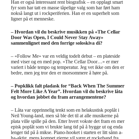
Han er også interessant rent biografisk – en opplagt smart
fyr som har tatt en masse tåpelige valg som har ført ham
nokså langt ut i rockperiferien. Han er en superhelt som
ligner på et menneske.
– Hvordan vil du beskrive musikken på «The Cellar
Door Was Open, I Could Never Stay Away»
sammenlignet med den forrige soloskiva di?
– «Follow Me» var en veldig todelt debut – en plateside
med viser og en med pop. «The Cellar Door…» er mer
variert i både tempo og temperatur. Jeg vet ikke om den er
bedre, men jeg tror den er morsommere å høre på.
– Popklikk falt pladask for “Back When The Summer
Felt More Like A Year”. Hvordan vil du beskrive låta
og hvordan jobbet du fram arrangementene?
– Låta var opprinnelig tenkt som en helakustisk poplåt i
Neil Young-land, men så ble det til at alle musikerne på
plata ville spille på den. Etter hvert vokste det fram en mer
episk poplåt som vi brukte lang tid på å bygge ut og enda
lenger tid på å mikse. Piano-hooket i starten er litt sånn a-
ha-aktig, mens kompet gjerne vil være et rockeband fra