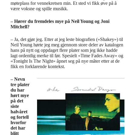
møteplass for vennekretsen min. Et sted vi fikk øve på å
være voksne og spille musikk.
– Hører du fremdeles mye på Neil Young og Joni
Mitchell?
– Ja, det gjør jeg. Etter at jeg leste biografien («Shakey») til
Neil Young hørte jeg meg gjennom store deler av katalogen
hans på nytt og oppdaget flere plater som jeg ikke hadde
lagt ordentlig merke til før. Spesielt «Time Fades Away» og
«Tonight Is The Night» åpnet seg på nye måter etter at de
fikk en forklarende kontekst.
– Nevn
tre plater
du har
hørt mye
på det
siste
halvåret
og fortell
hvorfor
det har
blitt