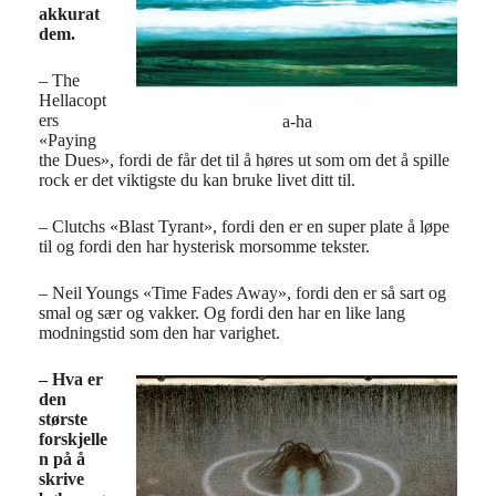
akkurat
dem.
– The
Hellacopt
ers
a-ha
«Paying
the Dues», fordi de får det til å høres ut som om det å spille
rock er det viktigste du kan bruke livet ditt til.
– Clutchs «Blast Tyrant», fordi den er en super plate å løpe
til og fordi den har hysterisk morsomme tekster.
– Neil Youngs «Time Fades Away», fordi den er så sart og
smal og sær og vakker. Og fordi den har en like lang
modningstid som den har varighet.
– Hva er
den
største
forskjelle
n på å
skrive