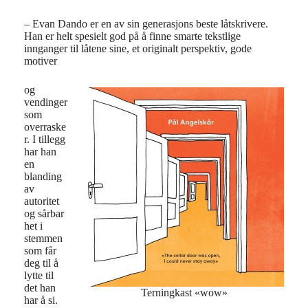
– Evan Dando er en av sin generasjons beste låtskrivere.
Han er helt spesielt god på å finne smarte tekstlige
innganger til låtene sine, et originalt perspektiv, gode
motiver
og
vendinger
som
overraske
r. I tillegg
har han
en
blanding
av
autoritet
og sårbar
het i
stemmen
som får
deg til å
lytte til
det han
Terningkast «wow»
har å si.