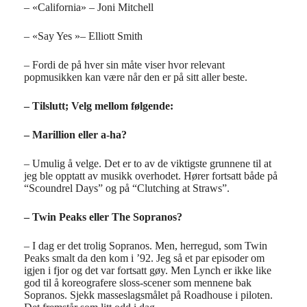
– «California» – Joni Mitchell
– «Say Yes »– Elliott Smith
– Fordi de på hver sin måte viser hvor relevant
popmusikken kan være når den er på sitt aller beste.
– Tilslutt; Velg mellom følgende:
– Marillion eller a-ha?
– Umulig å velge. Det er to av de viktigste grunnene til at
jeg ble opptatt av musikk overhodet. Hører fortsatt både på
“Scoundrel Days” og på “Clutching at Straws”.
– Twin Peaks eller The Sopranos?
– I dag er det trolig Sopranos. Men, herregud, som Twin
Peaks smalt da den kom i ’92. Jeg så et par episoder om
igjen i fjor og det var fortsatt gøy. Men Lynch er ikke like
god til å koreografere sloss-scener som mennene bak
Sopranos. Sjekk masseslagsmålet på Roadhouse i piloten.