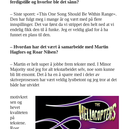
ferdigstille og hvorfor ble det sånn?
– Siste sporet: «This One Song Should Be Within Range».
Den har fulgt meg i mange år og vært med på flere
innspillinger. Det var først da vi strippet den helt ned at vi
endelig fikk den til å funke. Jeg er veldig glad for å ha
funnet en plass til den.
– Hvordan har det vært å samarbeide med Martin
Hagfors og Roar Nilsen?
– Martin er helt super å jobbe frem tekster med. I Minor
Majority stod jeg for alt tekstarbeidet selv, noe som kunne
bli litt ensomt. Det å ha en å sparre med i deler av
skriveprosessen har vært veldig lystbetont og jeg tror at det
både har utvidet
motivkret
sen og
hevet
kvaliteten
på
tekstene.
Roar