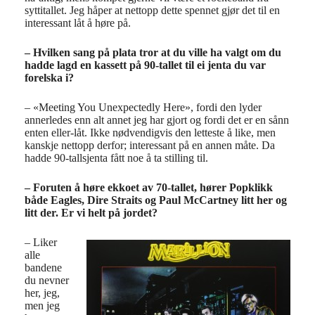
syttitallet. Jeg håper at nettopp dette spennet gjør det til en
interessant låt å høre på.
– Hvilken sang på plata tror at du ville ha valgt om du
hadde lagd en kassett på 90-tallet til ei jenta du var
forelska i?
– «Meeting You Unexpectedly Here», fordi den lyder
annerledes enn alt annet jeg har gjort og fordi det er en sånn
enten eller-låt. Ikke nødvendigvis den letteste å like, men
kanskje nettopp derfor; interessant på en annen måte. Da
hadde 90-tallsjenta fått noe å ta stilling til.
– Foruten å høre ekkoet av 70-tallet, hører Popklikk
både Eagles, Dire Straits og Paul McCartney litt her og
litt der. Er vi helt på jordet?
– Liker
alle
bandene
du nevner
her, jeg,
men jeg