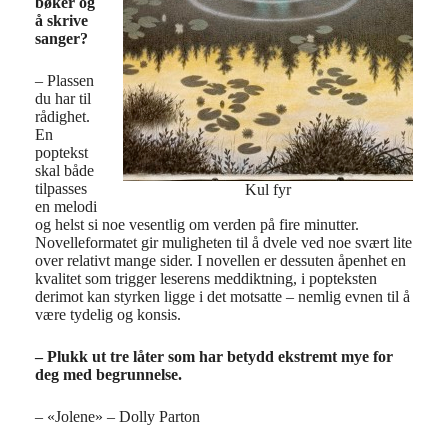
bøker og
å skrive
sanger?
– Plassen
du har til
rådighet.
En
poptekst
skal både
tilpasses
Kul fyr
en melodi
og helst si noe vesentlig om verden på fire minutter.
Novelleformatet gir muligheten til å dvele ved noe svært lite
over relativt mange sider. I novellen er dessuten åpenhet en
kvalitet som trigger leserens meddiktning, i popteksten
derimot kan styrken ligge i det motsatte – nemlig evnen til å
være tydelig og konsis.
– Plukk ut tre låter som har betydd ekstremt mye for
deg med begrunnelse.
– «Jolene» – Dolly Parton