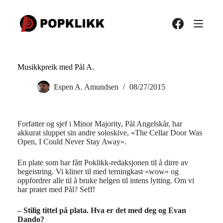
Hopp
til
innholdet
Musikkpreik med Pål A.
Espen A. Amundsen
08/27/2015
Forfatter og sjef i Minor Majority, Pål Angelskår, har
akkurat sluppet sin andre soloskive, «The Cellar Door Was
Open, I Could Never Stay Away».
En plate som har fått Poklikk-redaksjonen til å dirre av
begeistring. Vi kliner til med terningkast «wow» og
oppfordrer alle til å bruke helgen til intens lytting. Om vi
har pratet med Pål? Seff!
– Stilig tittel på plata. Hva er det med deg og Evan
Dando?