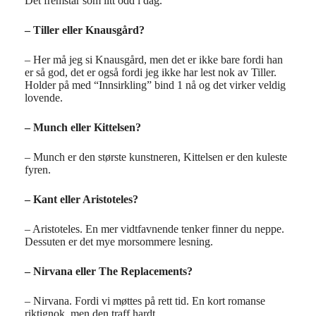
Det fremstår som litt odd i dag.
– Tiller eller Knausgård?
– Her må jeg si Knausgård, men det er ikke bare fordi han
er så god, det er også fordi jeg ikke har lest nok av Tiller.
Holder på med “Innsirkling” bind 1 nå og det virker veldig
lovende.
– Munch eller Kittelsen?
– Munch er den største kunstneren, Kittelsen er den kuleste
fyren.
– Kant eller Aristoteles?
– Aristoteles. En mer vidtfavnende tenker finner du neppe.
Dessuten er det mye morsommere lesning.
– Nirvana eller The Replacements?
– Nirvana. Fordi vi møttes på rett tid. En kort romanse
riktignok, men den traff hardt.