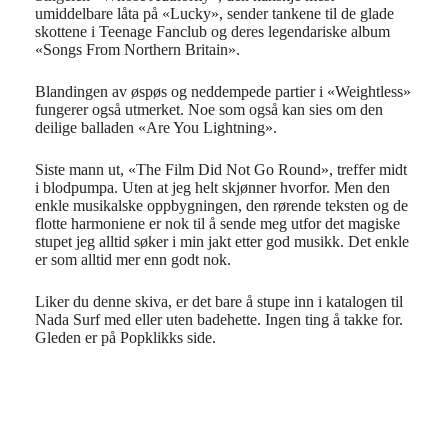
umiddelbare låta på «Lucky», sender tankene til de glade
skottene i Teenage Fanclub og deres legendariske album
«Songs From Northern Britain».
Blandingen av øspøs og neddempede partier i «Weightless»
fungerer også utmerket. Noe som også kan sies om den
deilige balladen «Are You Lightning».
Siste mann ut, «The Film Did Not Go Round», treffer midt
i blodpumpa. Uten at jeg helt skjønner hvorfor. Men den
enkle musikalske oppbygningen, den rørende teksten og de
flotte harmoniene er nok til å sende meg utfor det magiske
stupet jeg alltid søker i min jakt etter god musikk. Det enkle
er som alltid mer enn godt nok.
Liker du denne skiva, er det bare å stupe inn i katalogen til
Nada Surf med eller uten badehette. Ingen ting å takke for.
Gleden er på Popklikks side.