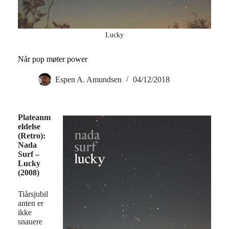
Lucky
Når pop møter power
Espen A. Amundsen
04/12/2018
Plateanm
eldelse
(Retro):
Nada
Surf –
Lucky
(2008)
Tiårsjubil
anten er
ikke
snauere