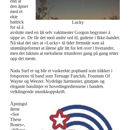
enn at
den åpner
med et
ekte
hattrick
Lucky
for så å
avslutte med en låt selv vaktmester Gorgon begynner å
sippe av. De får det med andre ord til, guttene i Ikke-bandet.
Nå skal det sies at «Lucky» til tider fremstår som så
strømlinjeformet at låtene glir litt for lett over i hverandre,
men det faktum at melodiene triumferer gang på gang retter
opp det meste.
Nada Surf er og blir et vaskeekte popband som tråkker i
fotsporene til band som Teenage Fanclub, Fountain Of
Wayne og Weezer. Nydelige harmonier, gitarpøs og
elegante basslinjer er hovedingrediensene i bandets
velklingende musikkoppskrift.
Åpningsl
åtene
«See
These
Bones»,
«Whose