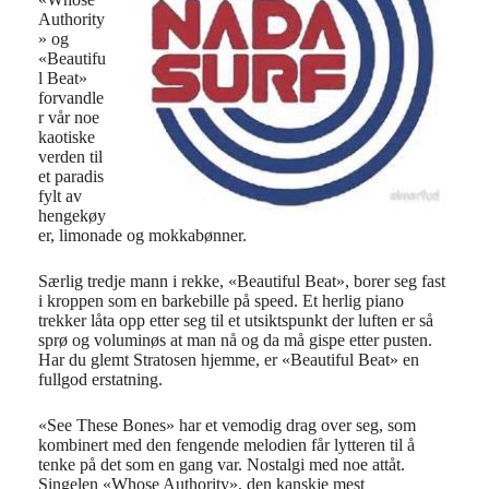
Authority
» og
«Beautifu
l Beat»
forvandle
r vår noe
kaotiske
verden til
et paradis
fylt av
hengekøy
er, limonade og mokkabønner.
Særlig tredje mann i rekke, «Beautiful Beat», borer seg fast
i kroppen som en barkebille på speed. Et herlig piano
trekker låta opp etter seg til et utsiktspunkt der luften er så
sprø og voluminøs at man nå og da må gispe etter pusten.
Har du glemt Stratosen hjemme, er «Beautiful Beat» en
fullgod erstatning.
«See These Bones» har et vemodig drag over seg, som
kombinert med den fengende melodien får lytteren til å
tenke på det som en gang var. Nostalgi med noe attåt.
Singelen «Whose Authority», den kanskje mest