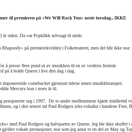
mer til premieren på «We Will Rock You» neste torsdag.,
IKKE
år siden. Da var Popklikk selvsagt til stede.
n Rhapsody» på premierekvelden i Folketeateret, men det blir ikke noe
 å presse flere pund ut av musikken til en av verdens fremste
ed på å holde Queen i live den dag i dag.
st imponerende comebacket gjennom tidene innen musikkbransjen.
ddie Mercury kun i noen år til.
e og pensjonerte seg i 1997. De to andre medlemmene kjørte imidlertid v
lliams, og i den senere tid Paul Rodgers (eks-vokalist i bandene Free, 
ocks» med Paul Rodgers og halvparten av Queen. Jeg ble ikke skuffet i a
 gjelder vokale prestasjoner, noe som jeg antar er en del av May og Ta