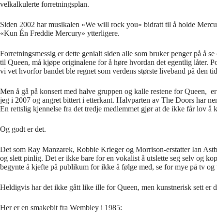
velkalkulerte forretningsplan.
Siden 2002 har musikalen «We will rock you» bidratt til å holde Mercury
«Kun Én Freddie Mercury» ytterligere.
Forretningsmessig er dette genialt siden alle som bruker penger på å se 
til Queen, må kjøpe originalene for å høre hvordan det egentlig låter. 
vi vet hvorfor bandet ble regnet som verdens største liveband på den ti
Men å gå på konsert med halve gruppen og kalle restene for Queen, er
jeg i 2007 og angret bittert i etterkant. Halvparten av The Doors har ne
En rettslig kjennelse fra det tredje medlemmet gjør at de ikke får lov å
Og godt er det.
Det som Ray Manzarek, Robbie Krieger og Morrison-erstatter Ian Astbury 
og slett pinlig. Det er ikke bare for en vokalist å utslette seg selv og 
begynte å kjefte på publikum for ikke å følge med, se for mye på tv og 
Heldigvis har det ikke gått like ille for Queen, men kunstnerisk sett er d
Her er en smakebit fra Wembley i 1985: