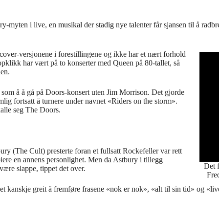
-myten i live, en musikal der stadig nye talenter får sjansen til å rad
cover-versjonene i forestillingene og ikke har et nært forhold
Popklikk har vært på to konserter med Queen på 80-tallet, så
den.
 som å å gå på Doors-konsert uten Jim Morrison. Det gjorde
mlig fortsatt å turnere under navnet «Riders on the storm».
 kalle seg The Doors.
(The Cult) presterte foran et fullsatt Rockefeller var rett
kopiere en annens personlighet. Men da Astbury i tillegg
Det 
være slappe, tippet det over.
Fre
et kanskje greit å fremføre frasene «nok er nok», «alt til sin tid» og «liv