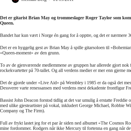
Det er gitarist Brian May og trommeslager Roger Taylor som kom
Queen.
Bandet har kun vært i Norge én gang for å opptre, og det er nærmere 30 
Det er en hyggelig gest av Brian May å spille gitarsoloen til «Bohemia
«Queen-moment» av den grunn.
To av de gjenværende medlemmene av gruppen har allerede gjort nok for
rockekvartetter på 70-tallet. Og all verdens medier er mer enn gjerne m
Det de gjorde under «Live Aid» på Wembley i 1985 er da også det me
Dessverre varte renessansen med verdens mest dekadente frontfigur Fre
Bassist John Deacon forstod tidlig at det var umulig å erstatte Freddi
med ulike gjesteartister på vokal, inkludert George Michael, Robbie Wi
Company og The Firm).
Full av frykt lastet jeg for et par år siden ned albumet «The Cosmos R
mine fordommer. Rodgers når ikke Mercury til fortenna en gang når det