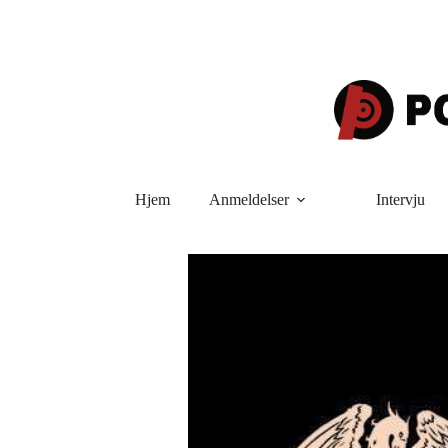
Hopp
til
innholdet
Hjem
Anmeldelser
Intervju