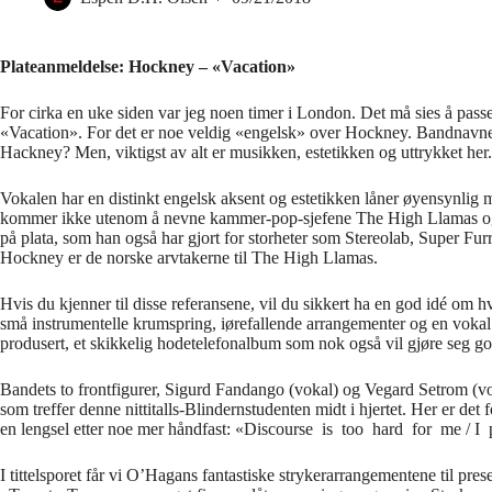
Plateanmeldelse: Hockney – «Vacation»
For cirka en uke siden var jeg noen timer i London. Det må sies å pass
«Vacation». For det er noe veldig «engelsk» over Hockney. Bandnavne
Hackney? Men, viktigst av alt er musikken, estetikken og uttrykket her.
Vokalen har en distinkt engelsk aksent og estetikken låner øyensynlig my
kommer ikke utenom å nevne kammer-pop-sjefene The High Llamas og 
på plata, som han også har gjort for storheter som Stereolab, Super Fur
Hockney er de norske arvtakerne til The High Llamas.
Hvis du kjenner til disse referansene, vil du sikkert ha en god idé om 
små instrumentelle krumspring, iørefallende arrangementer og en vokal 
produsert, et skikkelig hodetelefonalbum som nok også vil gjøre seg go
Bandets to frontfigurer, Sigurd Fandango (vokal) og Vegard Setrom (v
som treffer denne nittitalls-Blindernstudenten midt i hjertet. Her er de
en lengsel etter noe mer håndfast: «Discourse is too hard for me / I 
I tittelsporet får vi O’Hagans fantastiske strykerarrangementene til pre