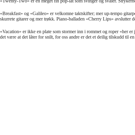
«Twenty-Two» er en meget fin pop-låt som svinger og svaier. Strykerne
«Breakfast» og «Galileo» er velkomne taktskifter; mer up-tempo gitarpop e
skurrete gitarer og mer trøkk. Piano-balladen «Cherry Lips» avslutter d
«Vacation» er ikke en plate som stormer inn i rommet og roper «her er j
det være at det låter for snilt, for oss andre er det et deilig tilskudd t