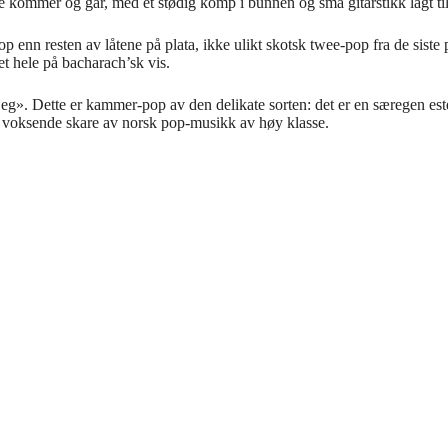
 kommer og går, med et stødig komp i bunnen og små gitarstikk lagt til
nn resten av låtene på plata, ikke ulikt skotsk twee-pop fra de siste par
et hele på bacharach’sk vis.
eg». Dette er kammer-pop av den delikate sorten: det er en særegen este
il en voksende skare av norsk pop-musikk av høy klasse.