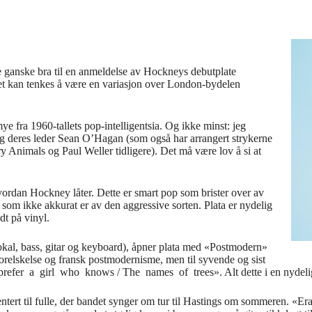
e ganske bra til en anmeldelse av Hockneys debutplate
t kan tenkes å være en variasjon over London-bydelen
e fra 1960-tallets pop-intelligentsia. Og ikke minst: jeg
deres leder Sean O’Hagan (som også har arrangert strykerne
ry Animals og Paul Weller tidligere). Det må være lov å si at
hvordan Hockney låter. Dette er smart pop som brister over av
som ikke akkurat er av den aggressive sorten. Plata er nydelig
dt på vinyl.
okal, bass, gitar og keyboard), åpner plata med «Postmodern»
t forelskelse og fransk postmodernisme, men til syvende og sist
prefer a girl who knows / The names of trees». Alt dette i en nydelig,
sentert til fulle, der bandet synger om tur til Hastings om sommeren. «Er