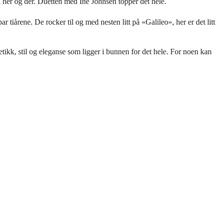
 her og der. Duetten med Ine Johnsen topper det hele.
 tiårene. De rocker til og med nesten litt på «Galileo», her er det litt
tikk, stil og eleganse som ligger i bunnen for det hele. For noen kan