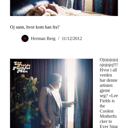
Oj sann, hvor kom han fra?
Herman Berg
11/12/2012
Ojojojojoj
ojojojoj!!!
Hvor i all
verden
har denne
artisten
gjemt
seg? «Lee
Fields is
the
Coolest
Motherfu
cker to
Ever Sing