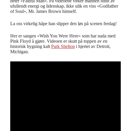
heter «Faitful Man». På videoene virker mannen stinn av
ufullendt energi og lidenskap, ikke ulik en viss «Godfather
of Soul», Mr. James Brown himself.
La oss virkelig håpe han slipper den løs på scenen fredag!
Her er sangen «Wish You Were Here» som har nada med
Pink Floyd å gjøre. Videoen er skutt på toppen av en
historisk bygning kalt
Park Shelton
i hjertet av Detroit,
Michigan.