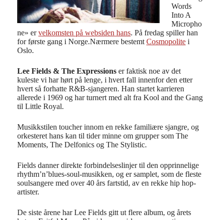
Words
Into A
Micropho
ne» er
velkomsten på websiden hans
. På fredag spiller han
for første gang i Norge.
Nærmere bestemt
Cosmopolite
i
Oslo.
Lee Fields & The Expressions
er faktisk noe av det
kuleste vi har hørt på lenge, i hvert fall innenfor den etter
hvert så forhatte R&B-sjangeren. Han startet karrieren
allerede i 1969 og har turnert med alt fra Kool and the Gang
til Little Royal.
Musikkstilen toucher innom en rekke familiære sjangre, og
orkesteret hans kan til tider minne om grupper som The
Moments, The Delfonics og The Stylistic.
Fields danner direkte forbindelseslinjer til den opprinnelige
rhythm’n’blues-soul-musikken, og er samplet, som de fleste
soulsangere med over 40 års fartstid, av en rekke hip hop-
artister.
De siste årene har Lee Fields gitt ut flere album, og årets