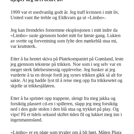
1999 var et usedvanlig godt år. Jeg traff kvinnen i mitt liv,
United vant the treble og Eldkvarn ga ut «Limbo».
Jeg kan fremdeles fornemme eksplosjonen i mitt indre da
«Limbo» suste gjennom hodet mitt for første gang. Lukten
av svette og forventning som fylte den mørkeblå stua mi,
var kruttsterk.
Etter å ha hentet skiva på Platekompaniet på Grønland, leste
jeg gjennom tekstene på trikken. Noe som i seg selv var en
meget sterk følelsesmessig opplevelse. Jeg husker at jeg
vurderte å ta en drosje fordi jeg synes trikken gikk så alt for
sakte. At jeg hadde lyst til å reise meg opp fra trikkesetet og
skjelle ut trikkesjåføren.
Etter å ha sprintet opp trappene, slengt fra meg jakka og
forsiktig plassert cd-en i spilleren, slapp jeg meg forsiktig
ned i den gule stolen i den blå stua og trykket på play. Og
vips! På et tidels sekund skiftet tiden fil og lukket meg inn i
ingenmannsland.
«Limbo» er en plate som trygler om å bli hørt. Måten Plura