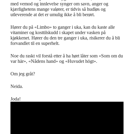
med vemod og innlevelse synger om savn, anger og
kjærlighetens mange valører, er tidvis så hudløs og
utleverende at det er umulig ikke å bli berørt.
Hører du på «Limbo» to ganger i uka, kan du kaste alle
vitaminer og kosttilskudd i skapet under vasken på
kjøkkenet. Hører du den tre ganger i uka, risikerer du å bli
forvandlet til en superhelt.
Noe du raskt vil forstå etter å ha hørt låter som «Som om du
var här», «Nådens hand» og «Huvudet högt».
Om jeg gråt?
Neida.
Joda!