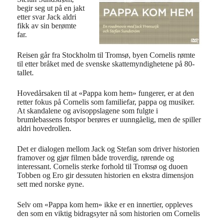
begir seg ut på en jakt
etter svar Jack aldri
fikk av sin berømte
far.
Reisen går fra Stockholm til Tromsø, byen Cornelis rømte
til etter bråket med de svenske skattemyndighetene på 80-
tallet.
Hovedårsaken til at «Pappa kom hem» fungerer, er at den
retter fokus på Cornelis som familiefar, pappa og musiker.
At skandalene og avisoppslagene som fulgte i
brumlebassens fotspor berøres er uunngåelig, men de spiller
aldri hovedrollen.
Det er dialogen mellom Jack og Stefan som driver historien
framover og gjør filmen både troverdig, rørende og
interessant. Cornelis sterke forhold til Tromsø og duoen
Tobben og Ero gir dessuten historien en ekstra dimensjon
sett med norske øyne.
Selv om «Pappa kom hem» ikke er en innertier, oppleves
den som en viktig bidragsyter nå som historien om Cornelis