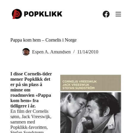
Hopp
til
innholdet
Pappa kom hem – Cornelis i Norge
Espen A. Amundsen
11/14/2010
I disse Cornelis-tider
mener Popklikk det
er på sin plass å
minne om
roadmovien «Pappa
kom hem» fra
tidligere i år.
En film der Cornelis
sønn, Jack Vreeswijk,
sammen med
Popklikk-favoritten,
Stefan Sundstrøm,