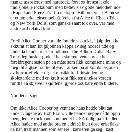
mange assosieres med hardrock, først og fremst lagde
tradisjonelle rockalbum med bøttevis av gode melodier, noe
«Raped and Freezin’» fra nettopp «Billion Dollar Babies»
er et utmerket eksempel på. Veien fra Alice til Cheap Trick
og New York Dolls, som ganske snart tok over, var med
andre ord relativt kort.
Fordi Alice Cooper var alle foreldres skrekk, hjalp det ikke
akkurat at han lot giljotinen kappe av seg hodet i tide og
utide da bandet reiste rundt med The Billion Dollar Baby
Tour. Jeg husker godt at han skremte vettet av en hel
foreldregenerasjon på en måte som fikk kompisene mine og
meg til å glise fra øre til øre. Tanken på at kombinasjonen
av horror-effekter og fet musikk traff tidsånden og
skolegårdene med en kraft som fikk tensingkor verden
rundt til å skjelve i skjørtene, gjorde oss bare enda blidere.
Når det er sagt.
Om ikke Alice Cooper og vennene hans hadde blitt tatt
under vingene av Bob Ezrin, ville bandet neppe nådd opp i
mengden av rockband som herjet i USA tidlig på 70-tallet.
Alice hadde med andre ord en aldri så liten dose griseflaks
da han traff mannen som senere i karrieren ga seg i kast