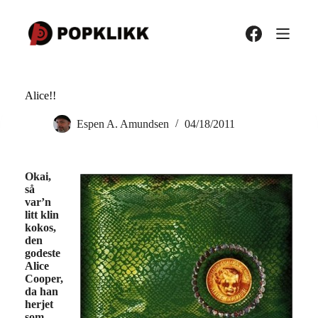
Hopp
til
innholdet
Alice!!
Espen A. Amundsen
04/18/2011
Okai,
så
var’n
litt klin
kokos,
den
godeste
Alice
Cooper,
da han
herjet
som