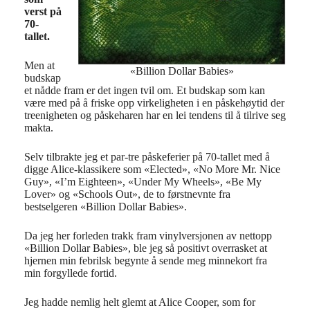
verst på
70-
tallet.
Men at
«Billion Dollar Babies»
budskap
et nådde fram er det ingen tvil om. Et budskap som kan
være med på å friske opp virkeligheten i en påskehøytid der
treenigheten og påskeharen har en lei tendens til å tilrive seg
makta.
Selv tilbrakte jeg et par-tre påskeferier på 70-tallet med å
digge Alice-klassikere som «Elected», «No More Mr. Nice
Guy», «I’m Eighteen», «Under My Wheels», «Be My
Lover» og «Schools Out», de to førstnevnte fra
bestselgeren «Billion Dollar Babies».
Da jeg her forleden trakk fram vinylversjonen av nettopp
«Billion Dollar Babies», ble jeg så positivt overrasket at
hjernen min febrilsk begynte å sende meg minnekort fra
min forgyllede fortid.
Jeg hadde nemlig helt glemt at Alice Cooper, som for