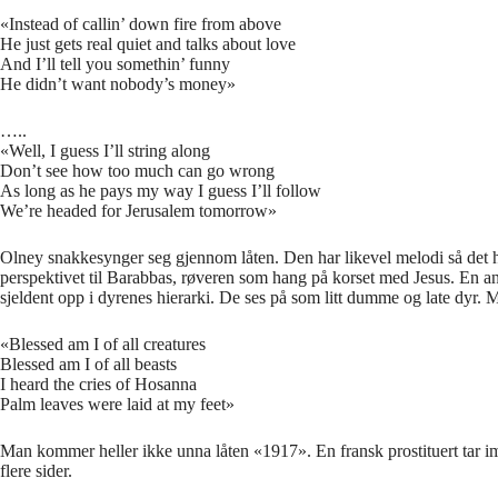
«Instead of callin’ down fire from above
He just gets real quiet and talks about love
And I’ll tell you somethin’ funny
He didn’t want nobody’s money»
…..
«Well, I guess I’ll string along
Don’t see how too much can go wrong
As long as he pays my way I guess I’ll follow
We’re headed for Jerusalem tomorrow»
Olney snakkesynger seg gjennom låten. Den har likevel melodi så det ho
perspektivet til Barabbas, røveren som hang på korset med Jesus. En ann
sjeldent opp i dyrenes hierarki. De ses på som litt dumme og late dyr. M
«Blessed am I of all creatures
Blessed am I of all beasts
I heard the cries of Hosanna
Palm leaves were laid at my feet»
Man kommer heller ikke unna låten «1917». En fransk prostituert tar imo
flere sider.