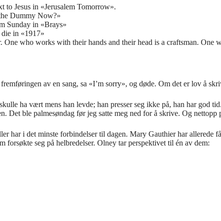
next to Jesus in «Jerusalem Tomorrow».
o’s the Dummy Now?»
alm Sunday in «Brays»
o die in «1917»
r. One who works with their hands and their head is a craftsman. One who
fremføringen av en sang, sa «I’m sorry», og døde. Om det er lov å skri
skulle ha vært mens han levde; han presser seg ikke på, han har god tid. 
en. Det ble palmesøndag før jeg satte meg ned for å skrive. Og nettopp
er har i det minste forbindelser til dagen. Mary Gauthier har allerede
om forsøkte seg på helbredelser. Olney tar perspektivet til én av dem: