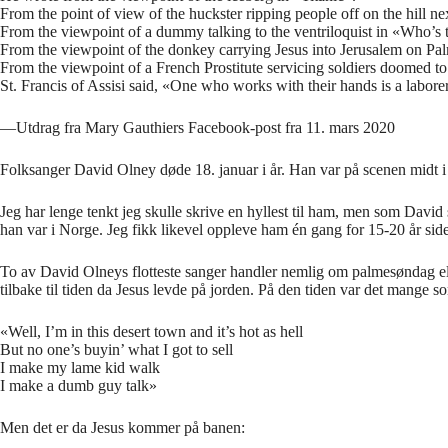
From the point of view of the huckster ripping people off on the hill 
From the viewpoint of a dummy talking to the ventriloquist in «Wh
From the viewpoint of the donkey carrying Jesus into Jerusalem on P
From the viewpoint of a French Prostitute servicing soldiers doomed t
St. Francis of Assisi said, «One who works with their hands is a labore
—Utdrag fra Mary Gauthiers Facebook-post fra 11. mars 2020
Folksanger David Olney døde 18. januar i år. Han var på scenen midt i 
Jeg har lenge tenkt jeg skulle skrive en hyllest til ham, men som David 
han var i Norge. Jeg fikk likevel oppleve ham én gang for 15-20 år sid
To av David Olneys flotteste sanger handler nemlig om palmesøndag ell
tilbake til tiden da Jesus levde på jorden. På den tiden var det mange s
«Well, I’m in this desert town and it’s hot as hell
But no one’s buyin’ what I got to sell
I make my lame kid walk
I make a dumb guy talk»
Men det er da Jesus kommer på banen: