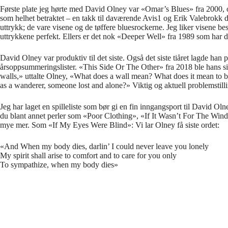
Første plate jeg hørte med David Olney var «Omar’s Blues» fra 2000, og
som helhet betraktet – en takk til daværende Avis1 og Erik Valebrokk 
uttrykk; de vare visene og de tøffere bluesrockerne. Jeg liker visene b
uttrykkene perfekt. Ellers er det nok «Deeper Well» fra 1989 som har de
David Olney var produktiv til det siste. Også det siste tiåret lagde han
årsoppsummeringslister. «This Side Or The Other» fra 2018 ble hans sis
walls,» uttalte Olney, «What does a wall mean? What does it mean to
as a wanderer, someone lost and alone?» Viktig og aktuell problemstill
Jeg har laget en spilleliste som bør gi en fin inngangsport til David Ol
du blant annet perler som «Poor Clothing», «If It Wasn’t For The Win
mye mer. Som «If My Eyes Were Blind»: Vi lar Olney få siste ordet:
«And When my body dies, darlin’ I could never leave you lonely
My spirit shall arise to comfort and to care for you only
To sympathize, when my body dies»