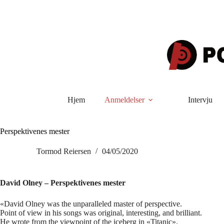
Hopp
til
innholdet
Hjem
Anmeldelser
Intervju
Perspektivenes mester
Tormod Reiersen
04/05/2020
David
Olney
– Perspektivenes mester
«David Olney was the unparalleled master of perspective.
Point of view in his songs was original, interesting, and brilliant.
He wrote from the viewpoint of the iceberg in «Titanic».