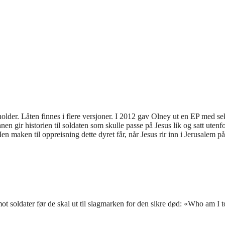
lder. Låten finnes i flere versjoner. I 2012 gav Olney ut en EP med se
en gir historien til soldaten som skulle passe på Jesus lik og satt uten
en maken til oppreisning dette dyret får, når Jesus rir inn i Jerusalem 
t soldater før de skal ut til slagmarken for den sikre død: «Who am I t