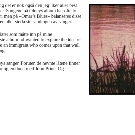
 det er nok også den jeg liker aller best
der. Sangene på Olneys album har ofte to
est, men på «Omar’s Blues» balanseres disse
n aller sterkeste samlingen av sanger.
 plater som måtte inn på mine
te album. «I wanted to explore the idea of
 be an immigrant who comes upon that wall
ing.
neys sanger. Foruten de nevnte låtene finner
d» og en duett med John Prine. Og