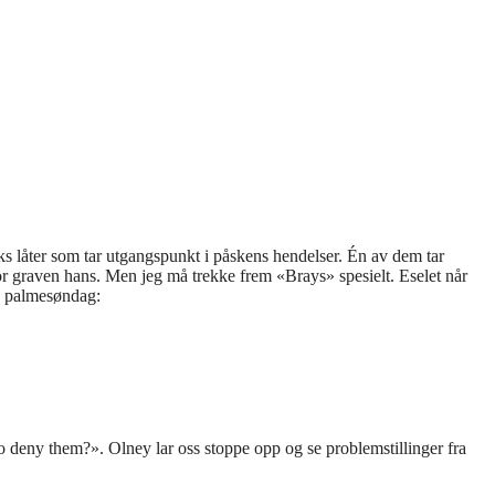
ks låter som tar utgangspunkt i påskens hendelser. Én av dem tar
for graven hans. Men jeg må trekke frem «Brays» spesielt. Eselet når
på palmesøndag:
o deny them?». Olney lar oss stoppe opp og se problemstillinger fra