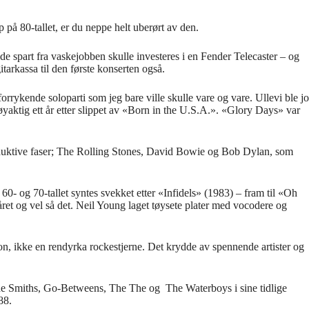
 på 80-tallet, er du neppe helt uberørt av den.
e spart fra vaskejobben skulle investeres i en Fender Telecaster – og
itarkassa til den første konserten også.
orrykende soloparti som jeg bare ville skulle vare og vare. Ullevi ble jo
yaktig ett år etter slippet av «Born in the U.S.A.». «Glory Days» var
g produktive faser; The Rolling Stones, David Bowie og Bob Dylan, som
0- og 70-tallet syntes svekket etter «Infidels» (1983) – fram til «Oh
ret og vel så det. Neil Young laget tøysete plater med vocodere og
on, ikke en rendyrka rockestjerne. Det krydde av spennende artister og
he Smiths, Go-Betweens, The The og The Waterboys i sine tidlige
88.