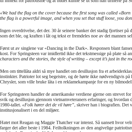
til inntekt for patriotisme og at bildet kunne se ut som han urinerte på S
«We had the flag on the cover because the first song was called «Born in
the flag is a powerful image, and when you set that stuff loose, you do
Ingen overdrivelse, det der. 30 år seinere banker det stadig fjortiser på 
som det ble, og kraften i låt og tekst er fremdeles noe av det mannen sel
Først ut av singlene var «Dancing in the Dark». Responsen blant fansen
kost. For Springsteen var imidlertid ikke det tekstmessige på plate så 
characters and the stories, the style of writing – except it’s just in the 
Men om tittellåta aldri så mye handlet om desillusjon fra et arbeiderkl
instinkter. Patrioter lot seg begeistre, og de hørte ikke nødvendigvis p
Chrysler, som ville bruke låta i en reklamekampanje for en ny bilmodell 
For Springsteen handler de amerikanske verdiene gjerne om strevet for 
svik og desillusjon gjennom vietnamveteraners erfaringer, og hvordan 
1980-tallet.
«Folk hører det de vil høre”
, skriver han i biografien. De
institusjonalisert i en del miljøer.
Hatet mot Reagan og Maggie Thatcher var intenst. Så uansett hvor vel
farger det aller beste i 1984. Feiltolkningen av den angivelige patrioti