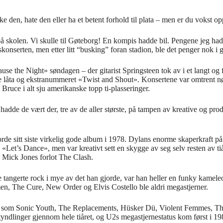
 den, hate den eller ha et betent forhold til plata – men er du vokst opp
å skolen. Vi skulle til Gøteborg! En kompis hadde bil. Pengene jeg hadd
skonserten, men etter litt “busking” foran stadion, ble det penger nok i g
se the Night» søndagen – der gitarist Springsteen tok av i et langt og f
nne låta og ekstranummeret «Twist and Shout». Konsertene var omtrent nø
Bruce i alt sju amerikanske topp ti-plasseringer.
levi hadde de vært der, tre av de aller største, på tampen av kreative o
de sitt siste virkelig gode album i 1978. Dylans enorme skaperkraft på 6
Let’s Dance», men var kreativt sett en skygge av seg selv resten av tiå
Mick Jones forlot The Clash.
 tangerte rock i mye av det han gjorde, var han heller en funky kamele
, The Cure, New Order og Elvis Costello ble aldri megastjerner.
and som Sonic Youth, The Replacements, Hüsker Dü, Violent Femmes, T
tyndlinger gjennom hele tiåret, og U2s megastjernestatus kom først i 19