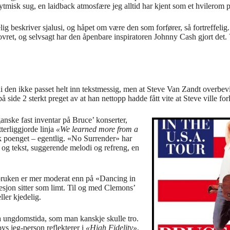
tmisk sug, en laidback atmosfære jeg alltid har kjent som et hvilerom p
ig beskriver sjalusi, og håpet om være den som forfører, så fortreffelig.
ovret, og selvsagt har den åpenbare inspiratoren Johnny Cash gjort det. 
rdi den ikke passet helt inn tekstmessig, men at Steve Van Zandt overb
 side 2 sterkt preget av at han nettopp hadde fått vite at Steve ville fo
ganske fast inventar på Bruce’ konserter,
tterliggjorde linja
«We learned more from a
 poenget – egentlig. «No Surrender» har
 og tekst, suggerende melodi og refreng, en
h-bruken er mer moderat enn på «Dancing in
esjon sitter som limt. Til og med Clemons’
ller kjedelig.
ra ungdomstida, som man kanskje skulle tro.
ys jeg-person reflekterer i
«High Fidelity»
,