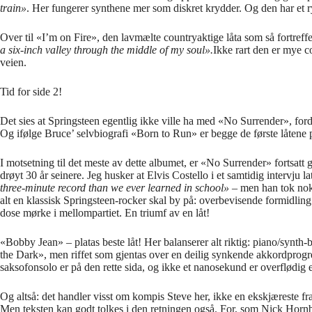
train»
. Her fungerer synthene mer som diskret krydder. Og den har et ry
Over til «I’m on Fire», den lavmælte countryaktige låta som så fortreffel
a six-inch valley through the middle of my soul».
Ikke rart den er mye c
veien.
Tid for side 2!
Det sies at Springsteen egentlig ikke ville ha med «No Surrender», fo
Og ifølge Bruce’ selvbiografi «Born to Run» er begge de første låtene på
I motsetning til det meste av dette albumet, er «No Surrender» fortsatt 
drøyt 30 år seinere. Jeg husker at Elvis Costello i et samtidig intervju la
three-minute record than we ever learned in school»
– men han tok nok
alt en klassisk Springsteen-rocker skal by på: overbevisende formidling
dose mørke i mellompartiet. En triumf av en låt!
«Bobby Jean» – platas beste låt! Her balanserer alt riktig: piano/synt
the Dark», men riffet som gjentas over en deilig synkende akkordprogr
saksofonsolo er på den rette sida, og ikke et nanosekund er overflødig e
Og altså: det handler visst om kompis Steve her, ikke en ekskjæreste f
Men teksten kan godt tolkes i den retningen også. For, som Nick Hornb