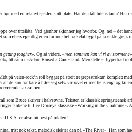
 gjenhør med en relativt sjelden spilt plate. Har den tålt tidens tann
ppe over tittellåta. Ved gjenhør skjønner jeg hvorfor. Og, nei – det ha
som ellers egentlig er en formidabel rockelåt bygd på to enkle grep, m
t getting tougher»
. Og så videre, «
men sammen kan vi ri av stormene»
rsolo, litt sånn i «Adam Raised a Cain»-land. Men dette er hypertrad m
t på veien-rock’n roll bygget på streit tregrepsstruktur, komplett med 
ør alt de kan for bare å høre seg selv. Groovet er mer henslengt og kule
nerverende sax-soloen.
all som Bruce skriver i halvsøvne. Teksten er klassisk springsteensk a
inger tankene til Lee Dorseys klassiske «Working in the Coalmine». Akk
he U.S.A. er absolutt best på midten!
ning, trist nok tekst, melodisk slekter den på «The River». Han som had