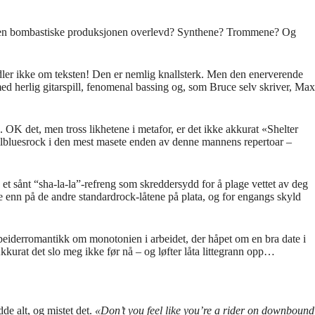
? Har den bombastiske produksjonen overlevd? Synthene? Trommene? Og
ndler ikke om teksten! Den er nemlig knallsterk. Men den enerverende
ed herlig gitarspill, fenomenal bassing og, som Bruce selv skriver, Max
. OK det, men tross likhetene i metafor, er det ikke akkurat «Shelter
ollbluesrock i den mest masete enden av denne mannens repertoar –
et sånt “sha-la-la”-refreng som skreddersydd for å plage vettet av deg
re enn på de andre standardrock-låtene på plata, og for engangs skyld
rbeiderromantikk om monotonien i arbeidet, der håpet om en bra date i
urat det slo meg ikke før nå – og løfter låta littegrann opp…
de alt, og mistet det.
«Don’t you feel like you’re a rider on downbound