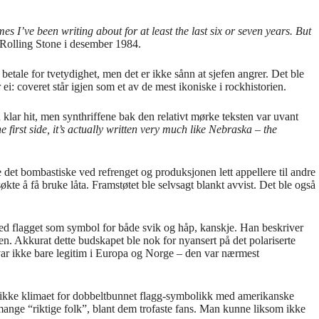
s I’ve been writing about for at least the last six or seven years. But
 Rolling Stone i desember 1984.
å betale for tvetydighet, men det er ikke sånn at sjefen angrer. Det ble
 ei: coveret står igjen som et av de mest ikoniske i rockhistorien.
klar hit, men synthriffene bak den relativt mørke teksten var uvant
he first side, it’s actually written very much like Nebraska – the
e det bombastiske ved refrenget og produksjonen lett appellere til andre
kte å få bruke låta. Framstøtet ble selvsagt blankt avvist. Det ble også
 med flagget som symbol for både svik og håp, kanskje. Han beskriver
 Akkurat dette budskapet ble nok for nyansert på det polariserte
 var ikke bare legitim i Europa og Norge – den var nærmest
r ikke klimaet for dobbeltbunnet flagg-symbolikk med amerikanske
t mange “riktige folk”, blant dem trofaste fans. Man kunne liksom ikke