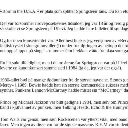
«Born in the U.S.A.» er plata som splitter Springsteen-fans. Du kan elske
Det var forsommer i soveposekøenes tidsalder, jeg var 18 år og ferdig p
så skulle vi se Springsteen på Ullevi. Jeg hadde bare billetter til søndag
Og for noen konserter det var! Aller best husker jeg versjonen av «Becau
faktisk rystet i sine grunnvoller (!) under fremføringen av nettopp de
nettopp sluppet på singel – nummer fem i rekka av åtte fra plata som ga 
En litt søkt tilfeldighet, men i de tre årene før Springsteen var på Ul
leverte en kanonkonsert samme sted i 1984 (ja da, jeg var der også).
1980-tallet bød på mange dødpunkter fra de største navnene. Stones gjor
Mercy» i 1989. Bowie hadde hatt sin største kommersielle suksess med «
synther. Punkens Lennon/McCartney hadde mistet sin “McCartney” da 
Prince og Michael Jackson var blitt gedigne i 1984, men selv om Prince
band i kjølvannet av punken, men Talking Heads, Echo & the Bunnymen
Tom Waits var genial, men sær. Rockscenen var ytterst vital, med b
faser. Men ingen av disse var for de største massene. R.E.M var studen