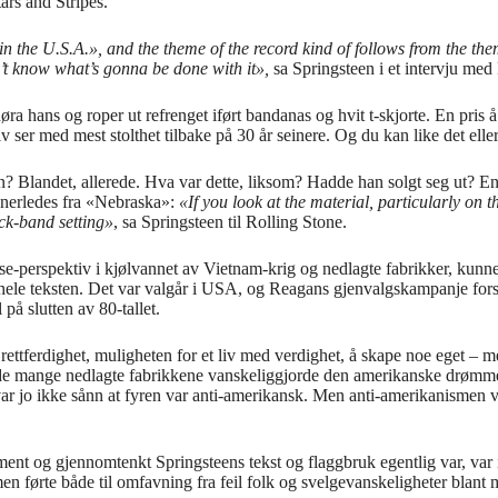
tars and Stripes.
 the U.S.A.», and the theme of the record kind of follows from the theme
n’t know what’s gonna be done with it»,
sa Springsteen i et intervju med
døra hans og roper ut refrenget iført bandanas og hvit t-skjorte. En pris 
v ser med mest stolthet tilbake på 30 år seinere. Og du kan like det eller
? Blandet, allerede. Hva var dette, liksom? Hadde han solgt seg ut? En 
annerledes fra «Nebraska»:
«If you look at the material, particularly on t
rock-band setting»
, sa Springsteen til Rolling Stone.
asse-perspektiv i kjølvannet av Vietnam-krig og nedlagte fabrikker, kunn
å hele teksten. Det var valgår i USA, og Reagans gjenvalgskampanje forsø
på slutten av 80-tallet.
rettferdighet, muligheten for et liv med verdighet, å skape noe eget –
de mange nedlagte fabrikkene vanskeliggjorde den amerikanske drømmen.
t var jo ikke sånn at fyren var anti-amerikansk. Men anti-amerikanismen
ment og gjennomtenkt Springsteens tekst og flaggbruk egentlig var, va
smen førte både til omfavning fra feil folk og svelgevanskeligheter blan