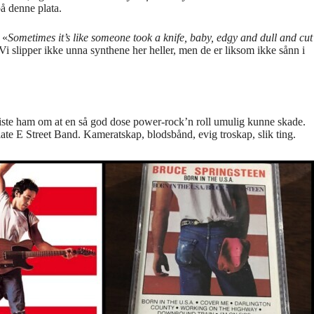
å denne plata.
 «
Sometimes it’s like someone took a knife, baby, edgy and dull and cut
Vi slipper ikke unna synthene her heller, men de er liksom ikke sånn i
eviste ham om at en så god dose power-rock’n roll umulig kunne skade.
rlate E Street Band. Kameratskap, blodsbånd, evig troskap, slik ting.