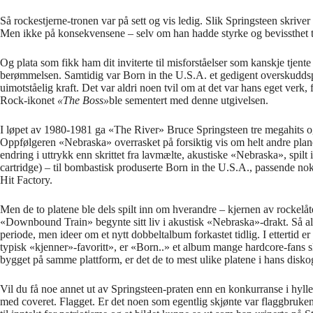
Så rockestjerne-tronen var på sett og vis ledig. Slik Springsteen skrive
Men ikke på konsekvensene – selv om han hadde styrke og bevissthet til 
Og plata som fikk ham dit inviterte til misforståelser som kanskje tjente 
berømmelsen. Samtidig var Born in the U.S.A. et gedigent overskudds
uimotståelig kraft. Det var aldri noen tvil om at det var hans eget verk, f
Rock-ikonet
«The Boss»
ble sementert med denne utgivelsen.
I løpet av 1980-1981 ga «The River» Bruce Springsteen tre megahits og s
Oppfølgeren «Nebraska» overrasket på forsiktig vis om helt andre planer
endring i uttrykk enn skrittet fra lavmælte, akustiske «Nebraska», spilt 
cartridge) – til bombastisk produserte Born in the U.S.A., passende no
Hit Factory.
Men de to platene ble dels spilt inn om hverandre – kjernen av rockelå
«Downbound Train» begynte sitt liv i akustisk «Nebraska»-drakt. Så a
periode, men ideer om et nytt dobbeltalbum forkastet tidlig. I ettertid e
typisk «kjenner»-favoritt», er «Born..» et album mange hardcore-fans sli
bygget på samme plattform, er det de to mest ulike platene i hans diskog
Vil du få noe annet ut av Springsteen-praten enn en konkurranse i hy
med coveret. Flagget. Er det noen som egentlig skjønte var flaggbruken 