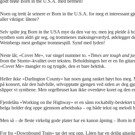
godt brøle Born in the U.S.A. med bermen!
Noen og tretti år seinere er Born in the U.S.A. for meg et interessant
aller viktigst: låtene?
Selv spilte jeg Born in the USA mye da den var ny, men jeg pleide å ho
synthen som aldri gir seg, og trommenes maksingeværlyd, ødelegger det 
Weinbergs mest gedigne trommespill. Synd med lyden!
Neste låt, «Cover Me», var singel nummer to. «
Times are tough and jus
from the Storm»-kvalitet over teksten. Beholdningen her er en fin gita
«Cover Me» mangler ro og tyngde, den er bare hektisk.
Heller ikke «Darlington County» har noen gang ranket høyt hos meg. Mid
på konsert, når den halvfulle, selvopptatte gjengen ved siden av deg gj
slipper vi synthene. Men orgelbruset kan ikke overdøve koret og den e
Fjerdelåta «Working on the Highway» er en sånn rockabilly-beslektet tr
helga holder deg oppe gjennom arbeidsuka – og både tekst og melodi br
Men så – de fleste virkelig gode plater har en kanon åpning – Born in t
For fra «Downbound Train» tar det seg opp. Låten har en deilig gitaråp