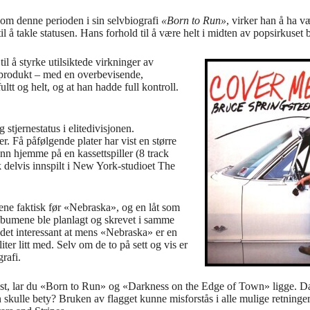
r om denne perioden i sin selvbiografi
«Born to Run»
, virker han å ha v
å takle statusen. Hans forhold til å være helt i midten av popsirkuset 
til å styrke utilsiktede virkninger av
produkt – med en overbevisende,
ultt og helt, og at han hadde full kontroll.
tjernestatus i elitedivisjonen.
. Få påfølgende plater har vist en større
inn hjemme på en kassettspiller (8 track
k delvis innspilt i New York-studioet The
tene faktisk før «Nebraska», og en låt som
lbumene ble planlagt og skrevet i samme
r det interessant at mens «Nebraska» er en
ter litt med. Selv om de to på sett og vis er
rafi.
llest, lar du «Born to Run» og «Darkness on the Edge of Town» ligge. 
skulle bety? Bruken av flagget kunne misforstås i alle mulige retninger