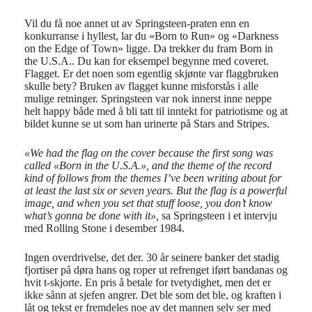
Vil du få noe annet ut av Springsteen-praten enn en
konkurranse i hyllest, lar du «Born to Run» og «Darkness
on the Edge of Town» ligge. Da trekker du fram Born in
the U.S.A.. Du kan for eksempel begynne med coveret.
Flagget. Er det noen som egentlig skjønte var flaggbruken
skulle bety? Bruken av flagget kunne misforstås i alle
mulige retninger. Springsteen var nok innerst inne neppe
helt happy både med å bli tatt til inntekt for patriotisme og at
bildet kunne se ut som han urinerte på Stars and Stripes.
«We had the flag on the cover because the first song was
called «Born in the U.S.A.», and the theme of the record
kind of follows from the themes I’ve been writing about for
at least the last six or seven years. But the flag is a powerful
image, and when you set that stuff loose, you don’t know
what’s gonna be done with it»,
sa Springsteen i et intervju
med Rolling Stone i desember 1984.
Ingen overdrivelse, det der. 30 år seinere banker det stadig
fjortiser på døra hans og roper ut refrenget iført bandanas og
hvit t-skjorte. En pris å betale for tvetydighet, men det er
ikke sånn at sjefen angrer. Det ble som det ble, og kraften i
låt og tekst er fremdeles noe av det mannen selv ser med