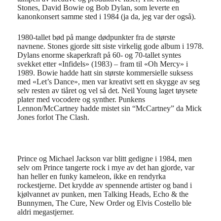
Stones, David Bowie og Bob Dylan, som leverte en
kanonkonsert samme sted i 1984 (ja da, jeg var der også).
1980-tallet bød på mange dødpunkter fra de største
navnene. Stones gjorde sitt siste virkelig gode album i 1978.
Dylans enorme skaperkraft på 60- og 70-tallet syntes
svekket etter «Infidels» (1983) – fram til «Oh Mercy» i
1989. Bowie hadde hatt sin største kommersielle suksess
med «Let’s Dance», men var kreativt sett en skygge av seg
selv resten av tiåret og vel så det. Neil Young laget tøysete
plater med vocodere og synther. Punkens
Lennon/McCartney hadde mistet sin “McCartney” da Mick
Jones forlot The Clash.
Prince og Michael Jackson var blitt gedigne i 1984, men
selv om Prince tangerte rock i mye av det han gjorde, var
han heller en funky kameleon, ikke en rendyrka
rockestjerne. Det krydde av spennende artister og band i
kjølvannet av punken, men Talking Heads, Echo & the
Bunnymen, The Cure, New Order og Elvis Costello ble
aldri megastjerner.