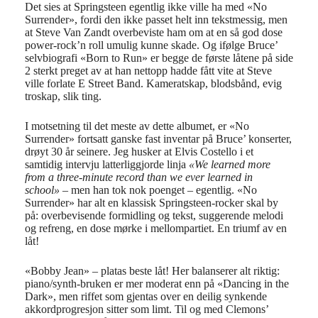
Det sies at Springsteen egentlig ikke ville ha med «No
Surrender», fordi den ikke passet helt inn tekstmessig, men
at Steve Van Zandt overbeviste ham om at en så god dose
power-rock’n roll umulig kunne skade. Og ifølge Bruce’
selvbiografi «Born to Run» er begge de første låtene på side
2 sterkt preget av at han nettopp hadde fått vite at Steve
ville forlate E Street Band. Kameratskap, blodsbånd, evig
troskap, slik ting.
I motsetning til det meste av dette albumet, er «No
Surrender» fortsatt ganske fast inventar på Bruce’ konserter,
drøyt 30 år seinere. Jeg husker at Elvis Costello i et
samtidig intervju latterliggjorde linja
«We learned more
from a three-minute record than we ever learned in
school»
– men han tok nok poenget – egentlig. «No
Surrender» har alt en klassisk Springsteen-rocker skal by
på: overbevisende formidling og tekst, suggerende melodi
og refreng, en dose mørke i mellompartiet. En triumf av en
låt!
«Bobby Jean» – platas beste låt! Her balanserer alt riktig:
piano/synth-bruken er mer moderat enn på «Dancing in the
Dark», men riffet som gjentas over en deilig synkende
akkordprogresjon sitter som limt. Til og med Clemons’