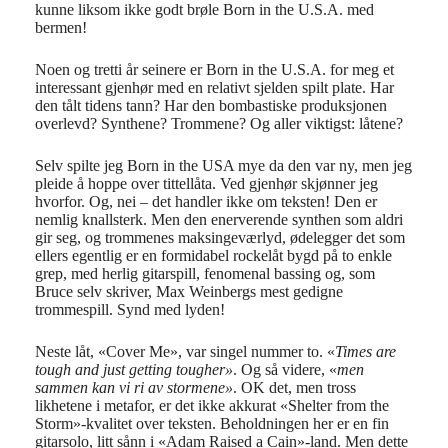
kunne liksom ikke godt brøle Born in the U.S.A. med
bermen!
Noen og tretti år seinere er Born in the U.S.A. for meg et
interessant gjenhør med en relativt sjelden spilt plate. Har
den tålt tidens tann? Har den bombastiske produksjonen
overlevd? Synthene? Trommene? Og aller viktigst: låtene?
Selv spilte jeg Born in the USA mye da den var ny, men jeg
pleide å hoppe over tittellåta. Ved gjenhør skjønner jeg
hvorfor. Og, nei – det handler ikke om teksten! Den er
nemlig knallsterk. Men den enerverende synthen som aldri
gir seg, og trommenes maksingeværlyd, ødelegger det som
ellers egentlig er en formidabel rockelåt bygd på to enkle
grep, med herlig gitarspill, fenomenal bassing og, som
Bruce selv skriver, Max Weinbergs mest gedigne
trommespill. Synd med lyden!
Neste låt, «Cover Me», var singel nummer to. «
Times are
tough and just getting tougher»
. Og så videre, «
men
sammen kan vi ri av stormene»
. OK det, men tross
likhetene i metafor, er det ikke akkurat «Shelter from the
Storm»-kvalitet over teksten. Beholdningen her er en fin
gitarsolo, litt sånn i «Adam Raised a Cain»-land. Men dette