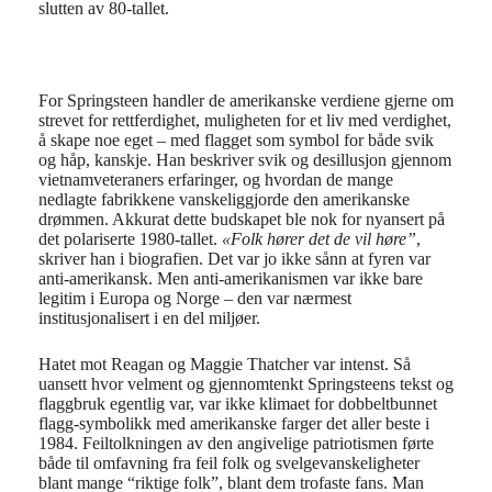
slutten av 80-tallet.
For Springsteen handler de amerikanske verdiene gjerne om
strevet for rettferdighet, muligheten for et liv med verdighet,
å skape noe eget – med flagget som symbol for både svik
og håp, kanskje. Han beskriver svik og desillusjon gjennom
vietnamveteraners erfaringer, og hvordan de mange
nedlagte fabrikkene vanskeliggjorde den amerikanske
drømmen. Akkurat dette budskapet ble nok for nyansert på
det polariserte 1980-tallet.
«Folk hører det de vil høre”
,
skriver han i biografien. Det var jo ikke sånn at fyren var
anti-amerikansk. Men anti-amerikanismen var ikke bare
legitim i Europa og Norge – den var nærmest
institusjonalisert i en del miljøer.
Hatet mot Reagan og Maggie Thatcher var intenst. Så
uansett hvor velment og gjennomtenkt Springsteens tekst og
flaggbruk egentlig var, var ikke klimaet for dobbeltbunnet
flagg-symbolikk med amerikanske farger det aller beste i
1984. Feiltolkningen av den angivelige patriotismen førte
både til omfavning fra feil folk og svelgevanskeligheter
blant mange “riktige folk”, blant dem trofaste fans. Man