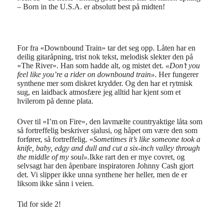
– Born in the U.S.A. er absolutt best på midten!
For fra «Downbound Train» tar det seg opp. Låten har en
deilig gitaråpning, trist nok tekst, melodisk slekter den på
«The River». Han som hadde alt, og mistet det.
«Don’t you
feel like you’re a rider on downbound train»
. Her fungerer
synthene mer som diskret krydder. Og den har et rytmisk
sug, en laidback atmosfære jeg alltid har kjent som et
hvilerom på denne plata.
Over til «I’m on Fire», den lavmælte countryaktige låta som
så fortreffelig beskriver sjalusi, og håpet om være den som
forfører, så fortreffelig. «
Sometimes it’s like someone took a
knife, baby, edgy and dull and cut a six-inch valley through
the middle of my soul».
Ikke rart den er mye covret, og
selvsagt har den åpenbare inspiratoren Johnny Cash gjort
det. Vi slipper ikke unna synthene her heller, men de er
liksom ikke sånn i veien.
Tid for side 2!