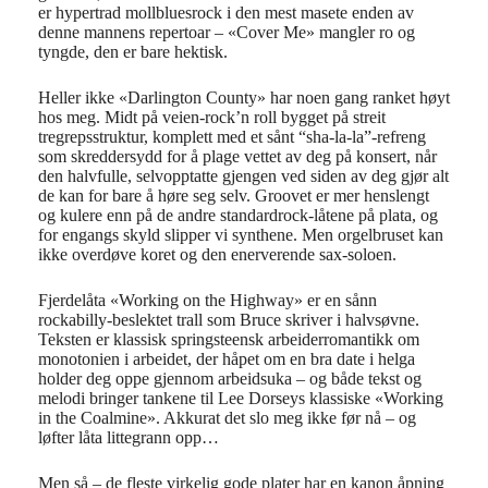
er hypertrad mollbluesrock i den mest masete enden av
denne mannens repertoar – «Cover Me» mangler ro og
tyngde, den er bare hektisk.
Heller ikke «Darlington County» har noen gang ranket høyt
hos meg. Midt på veien-rock’n roll bygget på streit
tregrepsstruktur, komplett med et sånt “sha-la-la”-refreng
som skreddersydd for å plage vettet av deg på konsert, når
den halvfulle, selvopptatte gjengen ved siden av deg gjør alt
de kan for bare å høre seg selv. Groovet er mer henslengt
og kulere enn på de andre standardrock-låtene på plata, og
for engangs skyld slipper vi synthene. Men orgelbruset kan
ikke overdøve koret og den enerverende sax-soloen.
Fjerdelåta «Working on the Highway» er en sånn
rockabilly-beslektet trall som Bruce skriver i halvsøvne.
Teksten er klassisk springsteensk arbeiderromantikk om
monotonien i arbeidet, der håpet om en bra date i helga
holder deg oppe gjennom arbeidsuka – og både tekst og
melodi bringer tankene til Lee Dorseys klassiske «Working
in the Coalmine». Akkurat det slo meg ikke før nå – og
løfter låta littegrann opp…
Men så – de fleste virkelig gode plater har en kanon åpning