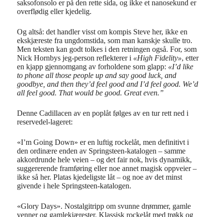
saksofonsolo er på den rette sida, og ikke et nanosekund er
overflødig eller kjedelig.
Og altså: det handler visst om kompis Steve her, ikke en
ekskjæreste fra ungdomstida, som man kanskje skulle tro.
Men teksten kan godt tolkes i den retningen også. For, som
Nick Hornbys jeg-person reflekterer i
«High Fidelity»
, etter
en kjapp gjennomgang av forholdene som glapp:
«I’d like
to phone all those people up and say good luck, and
goodbye, and then they’d feel good and I’d feel good. We’d
all feel good. That would be good. Great even.”
Denne Cadillacen av en poplåt følges av en tur rett ned i
reservedel-lageret:
«I’m Going Down» er en luftig rockelåt, men definitivt i
den ordinære enden av Springsteen-katalogen – samme
akkordrunde hele veien – og det fair nok, hvis dynamikk,
suggererende framføring eller noe annet magisk oppveier –
ikke så her. Platas kjedeligste låt – og noe av det minst
givende i hele Springsteen-katalogen.
«Glory Days». Nostalgitripp om svunne drømmer, gamle
venner og gamlekjærester. Klassisk rockelåt med trøkk og