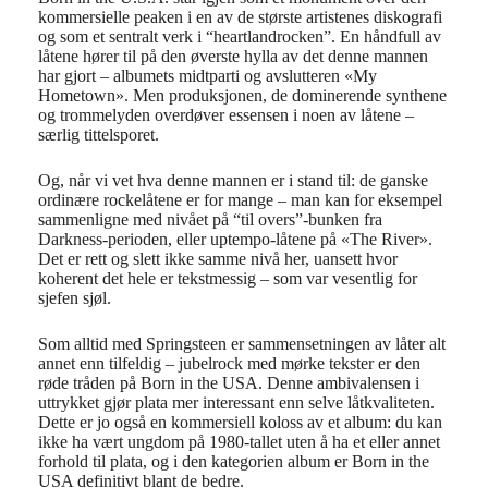
kommersielle peaken i en av de største artistenes diskografi
og som et sentralt verk i “heartlandrocken”. En håndfull av
låtene hører til på den øverste hylla av det denne mannen
har gjort – albumets midtparti og avslutteren «My
Hometown». Men produksjonen, de dominerende synthene
og trommelyden overdøver essensen i noen av låtene –
særlig tittelsporet.
Og, når vi vet hva denne mannen er i stand til: de ganske
ordinære rockelåtene er for mange – man kan for eksempel
sammenligne med nivået på “til overs”-bunken fra
Darkness-perioden, eller uptempo-låtene på «The River».
Det er rett og slett ikke samme nivå her, uansett hvor
koherent det hele er tekstmessig – som var vesentlig for
sjefen sjøl.
Som alltid med Springsteen er sammensetningen av låter alt
annet enn tilfeldig – jubelrock med mørke tekster er den
røde tråden på Born in the USA. Denne ambivalensen i
uttrykket gjør plata mer interessant enn selve låtkvaliteten.
Dette er jo også en kommersiell koloss av et album: du kan
ikke ha vært ungdom på 1980-tallet uten å ha et eller annet
forhold til plata, og i den kategorien album er Born in the
USA definitivt blant de bedre.