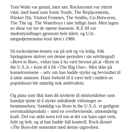
Tom Waits var genial, men sær. Rockscenen var ytterst
vital, med band som Sonic Youth, The Replacements,
Hüsker Dü, Violent Femmes, The Smiths, Go-Betweens,
The The og The Waterboys i sine tidlige faser. Men ingen
av disse var for de største massene. R.E.M var
studentyndlinger gjennom hele tiåret, og U2s
megastjernestatus kom først i 1988.
Så rockestjerne-tronen var på sett og vis ledig. Slik
Springsteen skriver om denne perioden i sin selvbiografi
«Born to Run»
, virker han å ha vært bevisst på at «Born in
the U.S.A.» kom til å bli «The Big One». Men ikke på
konsekvensene – selv om han hadde styrke og bevissthet til
å takle statusen. Hans forhold til å være helt i midten av
popsirkuset ble naturlig nok ambivalent.
Og plata som fikk ham dit inviterte til misforståelser som
kanskje tjente til å styrke utilsiktede virkninger av
berømmelsen. Samtidig var Born in the U.S.A. et gedigent
overskuddsprodukt – med en overbevisende, uimotståelig
kraft. Det var aldri noen tvil om at det var hans eget verk,
fultt og helt, og at han hadde full kontroll. Rock-ikonet
«The Boss»
ble sementert med denne utgivelsen.