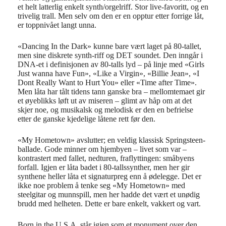
et helt latterlig enkelt synth/orgelriff. Stor live-favoritt, og en
trivelig trall. Men selv om den er en opptur etter forrige låt,
er toppnivået langt unna.
«Dancing In the Dark» kunne bare vært laget på 80-tallet,
men sine diskrete synth-riff og DET soundet. Den inngår i
DNA-et i definisjonen av 80-talls lyd – på linje med «Girls
Just wanna have Fun», «Like a Virgin», «Billie Jean», «I
Dont Really Want to Hurt You» eller «Time after Time».
Men låta har tålt tidens tann ganske bra – mellomtemaet gir
et øyeblikks løft ut av miseren – glimt av håp om at det
skjer noe, og musikalsk og melodisk er den en befrielse
etter de ganske kjedelige låtene rett før den.
«My Hometown» avslutter; en veldig klassisk Springsteen-
ballade. Gode minner om hjembyen – livet som var –
kontrastert med fallet, nedturen, fraflyttingen: småbyens
forfall. Igjen er låta badet i 80-tallssynther, men her gir
synthene heller låta et signaturpreg enn å ødelegge. Det er
ikke noe problem å tenke seg «My Hometown» med
steelgitar og munnspill, men her hadde det vært et unødig
brudd med helheten. Dette er bare enkelt, vakkert og vart.
Born in the U.S.A. står igjen som et monument over den