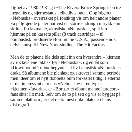
I løpet av 1980-1981 ga «The River» Bruce Springsteen tre
megahits og stjernestatus i elitedivisjonen. Oppfølgeren
«Nebraska» overrasket på forsiktig vis om helt andre planer.
Få påfølgende plater har vist en større endring i uttrykk enn
skrittet fra lavmælte, akustiske «Nebraska», spilt inn
hjemme på en kassettspiller (8 track cartridge) – til
bombastisk produserte Born in the U.S.A., passende nok
delvis innspilt i New York-studioet The Hit Factory.
Men de to platene ble dels spilt inn om hverandre – kjernen
av rockelåtene faktisk før «Nebraska», og en låt som
«Downbound Train» begynte sitt liv i akustisk «Nebraska»-
drakt. Så albumene ble planlagt og skrevet i samme periode,
men ideer om et nytt dobbeltalbum forkastet tidlig. I ettertid
er det interessant at mens «Nebraska» er en typisk
«kjenner»-favoritt», er «Born..» et album mange hardcore-
fans sliter litt med. Selv om de to på sett og vis er bygget på
samme plattform, er det de to mest ulike platene i hans
diskografi.