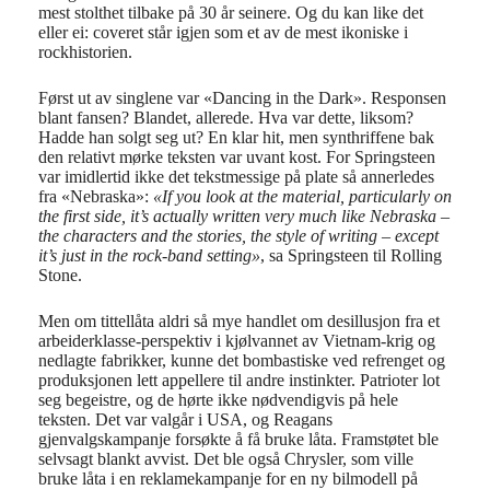
mest stolthet tilbake på 30 år seinere. Og du kan like det
eller ei: coveret står igjen som et av de mest ikoniske i
rockhistorien.
Først ut av singlene var «Dancing in the Dark». Responsen
blant fansen? Blandet, allerede. Hva var dette, liksom?
Hadde han solgt seg ut? En klar hit, men synthriffene bak
den relativt mørke teksten var uvant kost. For Springsteen
var imidlertid ikke det tekstmessige på plate så annerledes
fra «Nebraska»:
«If you look at the material, particularly on
the first side, it’s actually written very much like Nebraska –
the characters and the stories, the style of writing – except
it’s just in the rock-band setting»
, sa Springsteen til Rolling
Stone.
Men om tittellåta aldri så mye handlet om desillusjon fra et
arbeiderklasse-perspektiv i kjølvannet av Vietnam-krig og
nedlagte fabrikker, kunne det bombastiske ved refrenget og
produksjonen lett appellere til andre instinkter. Patrioter lot
seg begeistre, og de hørte ikke nødvendigvis på hele
teksten. Det var valgår i USA, og Reagans
gjenvalgskampanje forsøkte å få bruke låta. Framstøtet ble
selvsagt blankt avvist. Det ble også Chrysler, som ville
bruke låta i en reklamekampanje for en ny bilmodell på