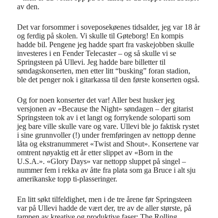
av den.
Det var forsommer i soveposekøenes tidsalder, jeg var 18 år
og ferdig på skolen. Vi skulle til Gøteborg! En kompis
hadde bil. Pengene jeg hadde spart fra vaskejobben skulle
investeres i en Fender Telecaster – og så skulle vi se
Springsteen på Ullevi. Jeg hadde bare billetter til
søndagskonserten, men etter litt “busking” foran stadion,
ble det penger nok i gitarkassa til den første konserten også.
Og for noen konserter det var! Aller best husker jeg
versjonen av «Because the Night» søndagen – der gitarist
Springsteen tok av i et langt og forrykende soloparti som
jeg bare ville skulle vare og vare. Ullevi ble jo faktisk rystet
i sine grunnvoller (!) under fremføringen av nettopp denne
låta og ekstranummeret «Twist and Shout». Konsertene var
omtrent nøyaktig ett år etter slippet av «Born in the
U.S.A.». «Glory Days» var nettopp sluppet på singel –
nummer fem i rekka av åtte fra plata som ga Bruce i alt sju
amerikanske topp ti-plasseringer.
En litt søkt tilfeldighet, men i de tre årene før Springsteen
var på Ullevi hadde de vært der, tre av de aller største, på
tampen av kreative og produktive faser; The Rolling