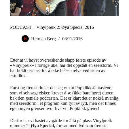
PODCAST – Vinylpreik 2: Øya Special 2016
Herman Berg
08/11/2016
Etter at vi høyst overraskende slapp første episode av
«Vinylpreik» i forrige uke, har det oppstått en seerstorm. Vi
har holdt oss fast for å ikke blåse i ælva ved siden av
«studio».
Først og fremst dreier det seg om at Popklikk-fantastene,
som vi selvsagt elsker, krever å se (ikke bare høre) duoen
bak den geniale podcasten. Det er klart det er nokså uvanlig
med seerstorm i et program kun fylt av lyd, men det finnes
egen ingen grenser hvor hva vi i Popklikk greier!
Derfor har vi hastet av gårde for å få på plass Vinylpreik
nummer 2;
Øya Special,
fortsatt med lyd som fremste