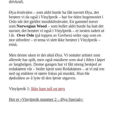
drivkraft.
Øya-festivalen – som aldri burde ha fått navnet Øya, det
berører vi da også i Vinylpreik – har for tiden hegemoniet i
Oslo når det gjelder musikkfestivaler. En gammel traver
som
Norwegian Wood
– som heller aldri burde ha hatt det
navnet, det berører vi også i Vinylpreik – er nesten radert ut
i år.
Over Oslo
(på toppen av Grefsen) seiler opp som en
stor utfordrer – et tema vi slett ikke berører i Vinylpreik –
ennå.
Men denne uken er det altså Øya. Vi omtaler artister som
allerede har spilt, men også musikere som skal i ilden i løpet
av langhelgen. Denne gangen har vi fått streng beskjed av
redaktøren vår – bedre kjent som Redaktøsen – at vi må roe
ned og etablere et større fokus på musikk. Hun ble
dødssliten av å lytte til den første utgaven.
Vinylpreik 1:
Ikke bare tull og tøys
Her er «Vinylpreik nummer 2 – Øya Special»: