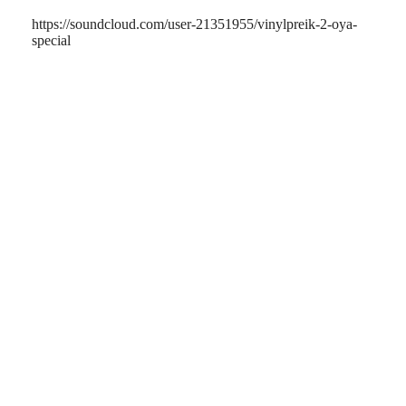
https://soundcloud.com/user-21351955/vinylpreik-2-oya-
special