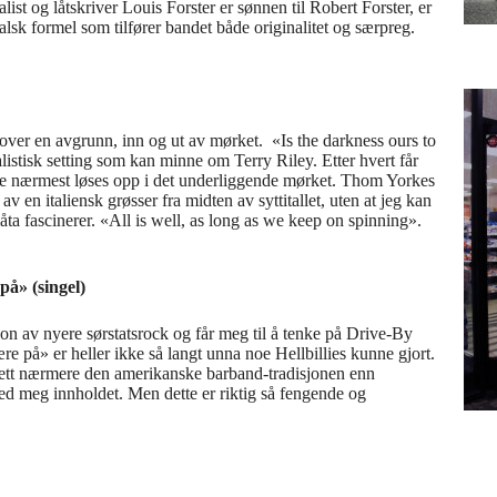
list og låtskriver Louis Forster er sønnen til Robert Forster, er
alsk formel som tilfører bandet både originalitet og særpreg.
 over en avgrunn, inn og ut av mørket. «Is the darkness ours to
istisk setting som kan minne om Terry Riley. Etter hvert får
nde nærmest løses opp i det underliggende mørket. Thom Yorkes
v en italiensk grøsser fra midten av syttitallet, uten at jeg kan
a fascinerer. «All is well, as long as we keep on spinning».
å» (singel)
jon av nyere sørstatsrock og får meg til å tenke på Drive-By
ære på» er heller ikke så langt unna noe Hellbillies kunne gjort.
sett nærmere den amerikanske barband-tradisjonen enn
 med meg innholdet. Men dette er riktig så fengende og