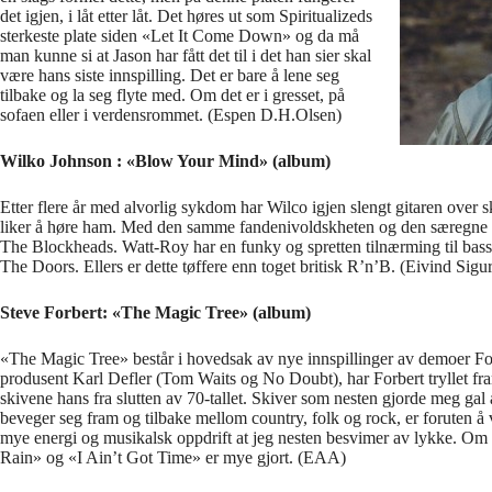
det igjen, i låt etter låt. Det høres ut som Spiritualizeds
sterkeste plate siden «Let It Come Down» og da må
man kunne si at Jason har fått det til i det han sier skal
være hans siste innspilling. Det er bare å lene seg
tilbake og la seg flyte med. Om det er i gresset, på
sofaen eller i verdensrommet. (Espen D.H.Olsen)
Wilko Johnson : «Blow Your Mind» (album)
Etter flere år med alvorlig sykdom har Wilco igjen slengt gitaren over 
liker å høre ham. Med den samme fandenivoldskheten og den særegne spil
The Blockheads. Watt-Roy har en funky og spretten tilnærming til bas
The Doors. Ellers er dette tøffere enn toget britisk R’n’B. (Eivind Sig
Steve Forbert: «The Magic Tree» (album)
«The Magic Tree» består i hovedsak av nye innspillinger av demoer F
produsent Karl Defler (Tom Waits og No Doubt), har Forbert tryllet fr
skivene hans fra slutten av 70-tallet. Skiver som nesten gjorde meg ga
beveger seg fram og tilbake mellom country, folk og rock, er foruten å
mye energi og musikalsk oppdrift at jeg nesten besvimer av lykke. Om
Rain» og «I Ain’t Got Time» er mye gjort. (EAA)