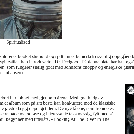
Spiritualized
skuldrene, booket studiotid og spilt inn et bemerkelsesverdig oppegående
lestilen han introduserte i Dr. Feelgood. På denne plata har han også 
sen, som fungerer særlig godt med Johnsons choppy og energiske gitarl
urd Johansen)
orbert har jobbet med gjennom årene. Med god hjelp av
am et album som på sitt beste kan konkurrere med de klassiske
l av glede da jeg oppdaget dem. De nye låtene, som fremdeles
 være både melodiøse og interessante tekstmessig, fylt med så
 du begynner med tittellåta, «Looking At The River In The