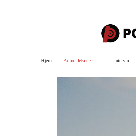
Hopp
til
innholdet
Hjem
Anmeldelser
Intervju