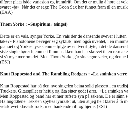
tilfører plata både variasjon og framdrift. Om det er mulig å høre at voka
svaret «ja». Når det er sagt; The Goon Sax har funnet fram til en musik
(EAA)
Thom Yorke : «Suspirium» (singel)
Dette er en vals, synger Yorke. En vals der de dansende svever i luften
take?» Pianotonene beveger seg syklisk, men også uventet, i en minimal
pianoet og Yorkes lyse stemme følge av en tverrfløyte, i det de danse
siste single hører hjemme i filmmusikken han har skrevet til en re-make a
si så mye mer om det. Men Thom Yorke går sine egne veier, og denne låt
(ESJ)
Knut Roppestad and The Rambling Rodgers : «La sminken være p
Knut Roppestad har på den nye singelen beina solid plassert i en tradis
Truckers. Gitarspillet er heftig og låta sitter godt i øret. «La sminken v
Men Roppestad og band har et mer rufsete syn på sakene. De er sånn 
Hallingdølene. Teksten spyttes lynraskt ut, uten at jeg helt klarer å få
velskrevet klassisk rock, med bankende riff og hjerte. (ESJ)