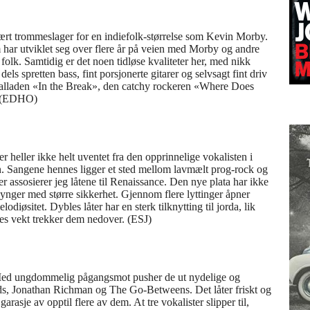
ært trommeslager for en indiefolk-størrelse som Kevin Morby.
m har utviklet seg over flere år på veien med Morby og andre
olk. Samtidig er det noen tidløse kvaliteter her, med nikk
dels spretten bass, fint porsjonerte gitarer og selvsagt fint driv
balladen «In the Break», den catchy rockeren «Where Does
r. (EDHO)
t er heller ikke helt uventet fra den opprinnelige vokalisten i
n. Sangene hennes ligger et sted mellom lavmælt prog-rock og
r assosierer jeg låtene til Renaissance. Den nye plata har ikke
ger med større sikkerhet. Gjennom flere lyttinger åpner
iøsitet. Dybles låter har en sterk tilknytting til jorda, lik
s vekt trekker dem nedover. (ESJ)
t. Med ungdommelig pågangsmot pusher de ut nydelige og
eads, Jonathan Richman og The Go-Betweens. Det låter friskt og
arasje av opptil flere av dem. At tre vokalister slipper til,