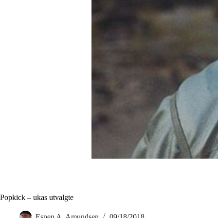
Popkick – ukas utvalgte
Espen A. Amundsen
09/18/2018