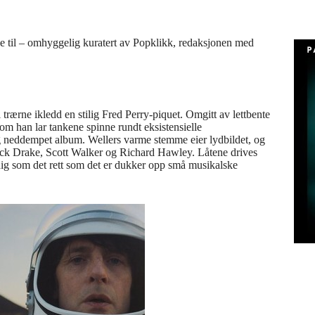
nne til – omhyggelig kuratert av Popklikk, redaksjonen med
trærne ikledd en stilig Fred Perry-piquet. Omgitt av lettbente
som han lar tankene spinne rundt eksistensielle
 og neddempet album. Wellers varme stemme eier lydbildet, og
Nick Drake, Scott Walker og Richard Hawley. Låtene drives
idig som det rett som det er dukker opp små musikalske