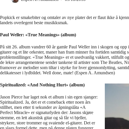
Popkick er smakebiter og omtaler av nye plater det er flaut ikke å kje
landets overlegent beste musikksmak.
Paul Weller: «True Meanings» (album)
På sitt 26. album vandrer 60 år gamle Paul Weller inn i skogen og opp i 
gitarer og et lite orkester, maner han fram minner fra fortiden samtidig 
problemstillinger. «True Meanings» er et usedvanlig vakkert, stilfullt
de lekre arrangementene sender tankene til artister som The Beatles, 
framover av melodier som tiltar i styrke for hver gjennomlytting, samt
delikatesser i lydbildet. Well done, mate! (Espen A. Amundsen)
Spiritualized: «And Nothing Hurt» (album)
Jason Pierce har laget nok et album i sin egen sjanger:
Spiritualized. Ja, det er et comeback etter noen års
stillhet, men etter ti sekunder av åpningslåta «A
Perfect Miracle» er signaturlyden der: Jasons skjøre
stemme, en lett akustisk gitar og så får vi bjeller,
strykere, store trommer og svaiende el-gitarer. Det er
en slags formel dette, men på denne platen fungerer