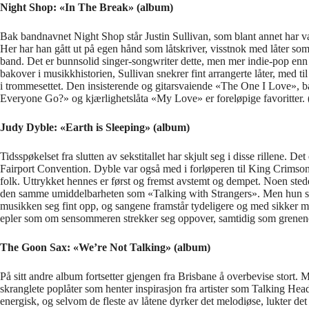
Night Shop: «In The Break» (album)
Bak bandnavnet Night Shop står Justin Sullivan, som blant annet har v
Her har han gått ut på egen hånd som låtskriver, visstnok med låter so
band. Det er bunnsolid singer-songwriter dette, men mer indie-pop enn f
bakover i musikkhistorien, Sullivan snekrer fint arrangerte låter, med til 
i trommesettet. Den insisterende og gitarsvaiende «The One I Love», 
Everyone Go?» og kjærlighetslåta «My Love» er foreløpige favoritte
Judy Dyble: «Earth is Sleeping» (album)
Tidsspøkelset fra slutten av sekstitallet har skjult seg i disse rillene. De
Fairport Convention. Dyble var også med i forløperen til King Crimso
folk. Uttrykket hennes er først og fremst avstemt og dempet. Noen stede
den samme umiddelbarheten som «Talking with Strangers». Men hun syn
musikken seg fint opp, og sangene framstår tydeligere og med sikker melod
epler som om sensommeren strekker seg oppover, samtidig som grenene
The Goon Sax: «We’re Not Talking» (album)
På sitt andre album fortsetter gjengen fra Brisbane å overbevise stor
skranglete poplåter som henter inspirasjon fra artister som Talking H
energisk, og selvom de fleste av låtene dyrker det melodiøse, lukter det g