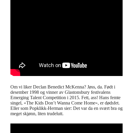
Om vi liker Declan Benedict McKenna? Jøss, da. Født i
desember 1998 og vinner av Glastonsbury festivalens
Emerging Talent Competition i 2015. Fett, ass! Hans femte
singel, «The Kids Don’t Wanna Come Home», er dødsfet.
Eller som Popklikk-Herman sier: Det var da en svært bra og
meget skjønn, liten trudelutt.