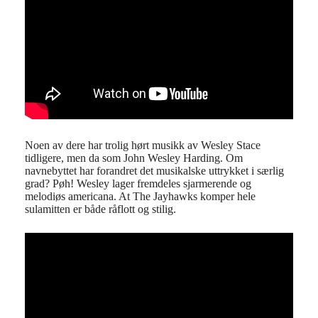
Noen av dere har trolig hørt musikk av Wesley Stace
tidligere, men da som John Wesley Harding. Om
navnebyttet har forandret det musikalske uttrykket i særlig
grad? Pøh! Wesley lager fremdeles sjarmerende og
melodiøs americana. At The Jayhawks komper hele
sulamitten er både råflott og stilig.