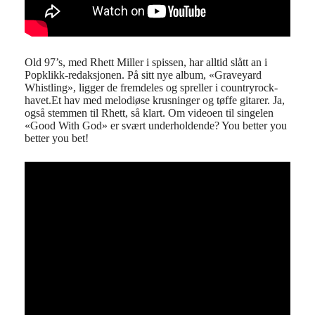
Old 97’s, med Rhett Miller i spissen, har alltid slått an i
Popklikk-redaksjonen. På sitt nye album, «Graveyard
Whistling», ligger de fremdeles og spreller i countryrock-
havet.Et hav med melodiøse krusninger og tøffe gitarer. Ja,
også stemmen til Rhett, så klart. Om videoen til singelen
«Good With God» er svært underholdende? You better you
better you bet!