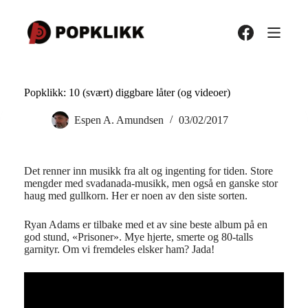
Hopp
til
innholdet
Popklikk: 10 (svært) diggbare låter (og videoer)
Espen A. Amundsen
03/02/2017
Det renner inn musikk fra alt og ingenting for tiden. Store
mengder med svadanada-musikk, men også en ganske stor
haug med gullkorn. Her er noen av den siste sorten.
Ryan Adams er tilbake med et av sine beste album på en
god stund, «Prisoner». Mye hjerte, smerte og 80-talls
garnityr. Om vi fremdeles elsker ham? Jada!