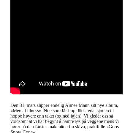
Den 31. mars slipper endelig Aimee Mann sitt nye album,
«Mental Illness». Noe som får Popklikk-redaksjonen til
hoppe høyere enn taket (og ned igjen). Vi gleder oss så
voldsomt at vi har begynt å hamre løs på veggene mens vi
hører på den første smakebiten fra skiva, praktfulle «Goos
Snow Cone».