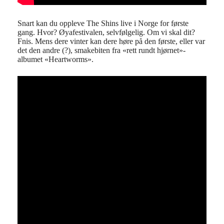
Snart kan du oppleve The Shins live i Norge for første
gang. Hvor? Øyafestivalen, selvfølgelig. Om vi skal dit?
Fnis. Mens dere vinter kan dere høre på den første, eller var
det den andre (?), smakebiten fra «rett rundt hjørnet»-
albumet «Heartworms».