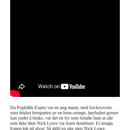
Da Popklikk-Espen var en ung mann, med hockeysveis
som dekket brorparten av en brun-orange, høyhalset genser
han yndet å bruke, var det en fyr som fortalte ham at alle
som ikke likte Nick Lowe var noen dustehuer. Et utsagn
Espen tok på alvor. Så aldri en uke uten Nick Lowe,