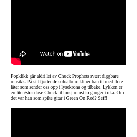
Popklikk går aldri lei av Chuck Prophets svært diggbare
musikk. På sitt fjortende soloalbum kliner han til med flere
låter som sender oss opp i lysekrona og tilbake. Lykken er
en liten/stor dose Chuck til lunsj minst to ganger i uka. Om
det var han som spilte gitar i Green On Red? Seff!