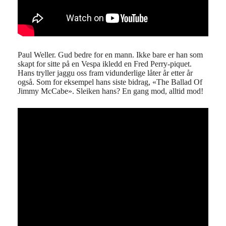
Paul Weller. Gud bedre for en mann. Ikke bare er han som
skapt for sitte på en Vespa ikledd en Fred Perry-piquet.
Hans tryller jaggu oss fram vidunderlige låter år etter år
også. Som for eksempel hans siste bidrag, «The Ballad Of
Jimmy McCabe». Sleiken hans? En gang mod, alltid mod!