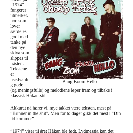
”1974”
fungerer
utmerket,
noe som
lover
særdeles
godt med
tanke på
den nye
skiva som
slippes til
høsten.
Tekstene
er
usedvanli
Bang Boom Hello
g gode
(og meningsfulle) og melodiene løper fram og tilbake i
klassisk Håkan-stil.
Akkurat nå hører vi, mye takket være teksten, mest på
”Brinner in the shit”. Men for to dager gikk det mest i ”Din
tid kommer”
”1974” viser til året Håkan ble født. Lydmessig kan det