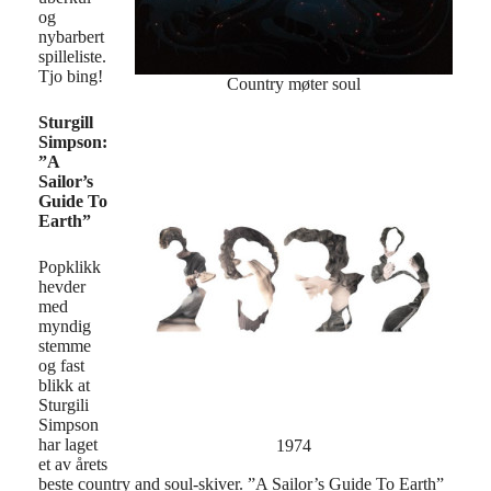
og
nybarbert
spilleliste.
Tjo bing!
Country møter soul
Sturgill
Simpson:
”A
Sailor’s
Guide To
Earth”
Popklikk
hevder
med
myndig
stemme
og fast
blikk at
Sturgili
Simpson
har laget
1974
et av årets
beste country and soul-skiver. ”A Sailor’s Guide To Earth”