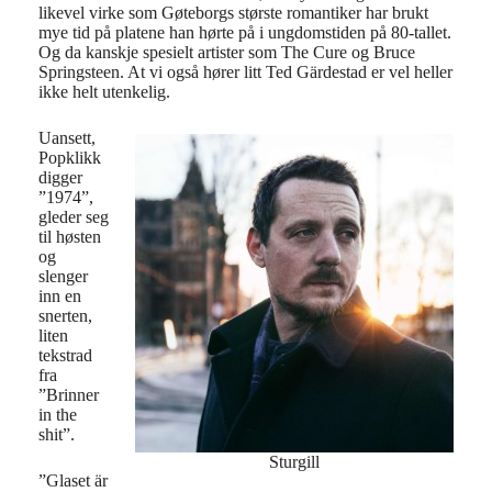
likevel virke som Gøteborgs største romantiker har brukt
mye tid på platene han hørte på i ungdomstiden på 80-tallet.
Og da kanskje spesielt artister som The Cure og Bruce
Springsteen. At vi også hører litt Ted Gärdestad er vel heller
ikke helt utenkelig.
Uansett,
Popklikk
digger
”1974”,
gleder seg
til høsten
og
slenger
inn en
snerten,
liten
tekstrad
fra
”Brinner
in the
shit”.
Sturgill
”Glaset är