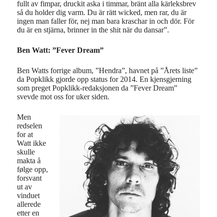
fullt av fimpar, druckit aska i timmar, bränt alla kärleksbrev
så du holder dig varm. Du är rätt wicked, men rar, du är
ingen man faller för, nej man bara kraschar in och dör. För
du är en stjärna, brinner in the shit när du dansar”.
Ben Watt: ”Fever Dream”
Ben Watts forrige album, ”Hendra”, havnet på ”Årets liste”
da Popklikk gjorde opp status for 2014. En kjensgjerning
som preget Popklikk-redaksjonen da ”Fever Dream”
svevde mot oss for uker siden.
Men
redselen
for at
Watt ikke
skulle
makta å
følge opp,
forsvant
ut av
vinduet
allerede
etter en