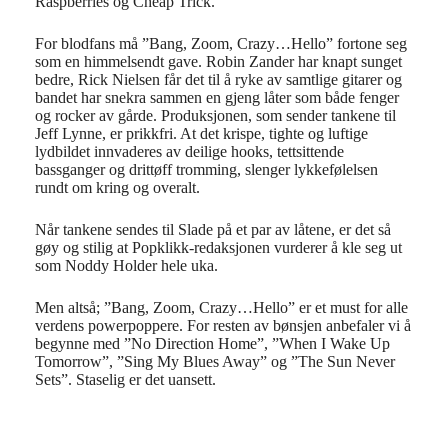
Raspberries og Cheap Trick.
For blodfans må ”Bang, Zoom, Crazy…Hello” fortone seg
som en himmelsendt gave. Robin Zander har knapt sunget
bedre, Rick Nielsen får det til å ryke av samtlige gitarer og
bandet har snekra sammen en gjeng låter som både fenger
og rocker av gårde. Produksjonen, som sender tankene til
Jeff Lynne, er prikkfri. At det krispe, tighte og luftige
lydbildet innvaderes av deilige hooks, tettsittende
bassganger og drittøff tromming, slenger lykkefølelsen
rundt om kring og overalt.
Når tankene sendes til Slade på et par av låtene, er det så
gøy og stilig at Popklikk-redaksjonen vurderer å kle seg ut
som Noddy Holder hele uka.
Men altså; ”Bang, Zoom, Crazy…Hello” er et must for alle
verdens powerpoppere. For resten av bønsjen anbefaler vi å
begynne med ”No Direction Home”, ”When I Wake Up
Tomorrow”, ”Sing My Blues Away” og ”The Sun Never
Sets”. Staselig er det uansett.