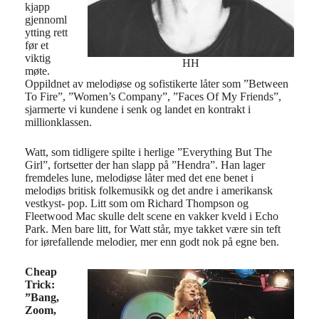
kjapp
gjennoml
ytting rett
før et
viktig
HH
møte.
Oppildnet av melodiøse og sofistikerte låter som ”Between
To Fire”, ”Women’s Company”, ”Faces Of My Friends”,
sjarmerte vi kundene i senk og landet en kontrakt i
millionklassen.
Watt, som tidligere spilte i herlige ”Everything But The
Girl”, fortsetter der han slapp på ”Hendra”. Han lager
fremdeles lune, melodiøse låter med det ene benet i
melodiøs britisk folkemusikk og det andre i amerikansk
vestkyst- pop. Litt som om Richard Thompson og
Fleetwood Mac skulle delt scene en vakker kveld i Echo
Park. Men bare litt, for Watt står, mye takket være sin teft
for iørefallende melodier, mer enn godt nok på egne ben.
Cheap
Trick:
”Bang,
Zoom,