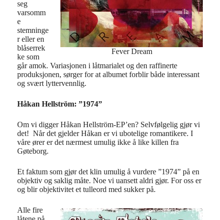
seg
varsomm
e
stemninge
r eller en
blåserrek
Fever Dream
ke som
går amok. Variasjonen i låtmarialet og den raffinerte
produksjonen, sørger for at albumet forblir både interessant
og svært lyttervennlig.
Håkan Hellström: ”1974”
Om vi digger Håkan Hellström-EP’en? Selvfølgelig gjør vi
det! Når det gjelder Håkan er vi ubotelige romantikere. I
våre ører er det nærmest umulig ikke å like killen fra
Gøteborg.
Et faktum som gjør det klin umulig å vurdere ”1974” på en
objektiv og saklig måte. Noe vi uansett aldri gjør. For oss er
og blir objektivitet et tulleord med sukker på.
Alle fire
låtene på