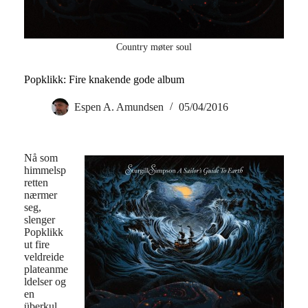
Country møter soul
Popklikk: Fire knakende gode album
Espen A. Amundsen
05/04/2016
Nå som
himmelsp
retten
nærmer
seg,
slenger
Popklikk
ut fire
veldreide
plateanme
ldelser og
en
überkul