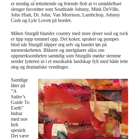
er nemlig så tettsittende og feiende flott at vi umiddelbart
slenger favoritter som Southside Johnny, Mink DeVille,
John Hiatt, Dr. John, Van Morrison, Lambchop, Johnny
Cash og Lyle Lovett på bordet.
Måten Sturgill blander country med store doser soul og rock
er tipp topp tommel opp. Det koker, spraker og pumpes
blod når Sturgill slipper seg selv og bandet løs på
menneskeheten. Blåsere og steelgitarer slåss om
oppmerksomheten samtidig som Sturgills mørke stemme
sender lytteren ut i et musikalsk landskap fylt med både lette
steg og dramatiske vendinger.
Samtlige
låter på
”A
Sailer’s
Guide To
Earth”
bidrar
med noe
helt
spesielt.
Det være