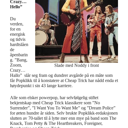
Crazy…
Hello”
Du
verden,
for en
energisk
og tidvis
hardtslåen
de
åpenbarin
g. ”Bang,
Zoom,
Slade med Noddy i front
Crazy…
Hallo” slår seg fram og dundrer avgårde på en måte som
får Popklikk til å konstatere at Cheap Trick har nådd enda et
høydepunkt i sin 43 lange karriere.
Alle som elsker powerpop, har selvfølgelig stiftet
bekjentskap med Cheap Trick klassikere som ”No
Surrender”, ”I Want You To Want Me” og ”Dream Police”
for ørten hundre år siden. Selv brukte Popklikk-redaksjonen
slutten av 70-tallet til å lytte mer enn mye på band som The
Knack, Tom Petty & The Heartbreakers, Foreigner,