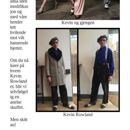
altså uten
modifikas
jon og
med våre
hender
Kevin og gjengen
tett
hvilende
mot vilt
hamrende
hjerter.
Om du nå
lurer på
hvem
Kevin
Rowland
er, blir vi
selvfølgel
ig en
anelse
skuffet.
Kevin Rowland
Men skitt
au!