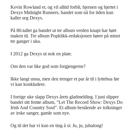
Kevin Rowland er, og vil alltid forbli, hjernen og hjertet i
Dexys Midnight Runners, bandet som nå for tiden kun
kaller seg Dexys.
På 80-tallet ga bandet ut tre album verden knapt har hørt
maken til. Tre album Popklikk-redaksjonen hører på minst
tre ganger i uka.
I 2012 ga Dexys ut nok en plate.
Om den var like god som forgjengerne?
Ikke langt unna, men den trenger et par år til i lyttebua før
vi kan konkludere.
I forrige uke slapp Dexys årets gladmelding. I juni slipper
bandet sitt femte album, “Let The Record Show: Dexys Do
Irish And Country Soul”. Et album bestående av tolkninger
av irske sanger, gamle som nye.
Og til det har vi kun en ting å si: Ju, ju, jubalong!