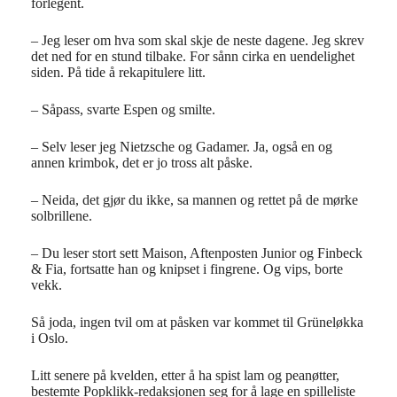
forlegent.
– Jeg leser om hva som skal skje de neste dagene. Jeg skrev
det ned for en stund tilbake. For sånn cirka en uendelighet
siden. På tide å rekapitulere litt.
– Såpass, svarte Espen og smilte.
– Selv leser jeg Nietzsche og Gadamer. Ja, også en og
annen krimbok, det er jo tross alt påske.
– Neida, det gjør du ikke, sa mannen og rettet på de mørke
solbrillene.
– Du leser stort sett Maison, Aftenposten Junior og Finbeck
& Fia, fortsatte han og knipset i fingrene. Og vips, borte
vekk.
Så joda, ingen tvil om at påsken var kommet til Grüneløkka
i Oslo.
Litt senere på kvelden, etter å ha spist lam og peanøtter,
bestemte Popklikk-redaksjonen seg for å lage en spilleliste