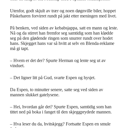
Utenfor, godt skjult av trær og noen døgnville biler, hoppet
Påskeharen forvirret rundt på jakt etter meningen med livet.
På benken, ved siden av kebabsjappa, satt en mann og leste.
Nå og da stirret han fremfor seg samtidig som han klødde
seg på den glødende ringen som snurrer rundt over hodet
hans. Skjegget hans var så hvitt at selv en Blenda-reklame
må gi tapt.
– Hvem er det der? Spurte Herman og lente seg ut av
vinduet.
– Det ligner litt på Gud, svarte Espen og hysjet.
Da Espen, to minutter senere, satte seg ved siden av
mannen slukket gatelysene.
– Hei, hvordan går det? Spurte Espen, samtidig som han
tittet ned på boka i fanget til den skjeggprydede mannen.
– Hva leser du da, hvitskjegg? Fortsatte Espen en smule