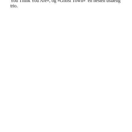
You Think You Are», og «Ghost Town» en nesten uslåelig
trio.