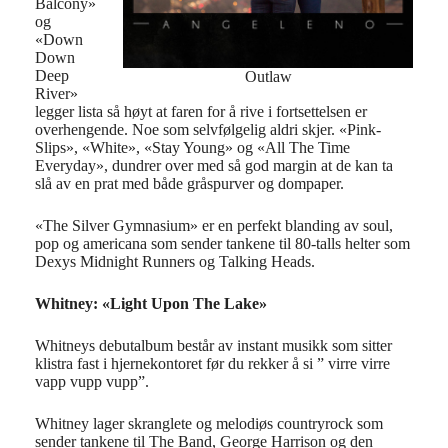
Balcony»
og
«Down
Down
Deep
Outlaw
River»
legger lista så høyt at faren for å rive i fortsettelsen er
overhengende. Noe som selvfølgelig aldri skjer. «Pink-
Slips», «White», «Stay Young» og «All The Time
Everyday», dundrer over med så god margin at de kan ta
slå av en prat med både gråspurver og dompaper.
«The Silver Gymnasium» er en perfekt blanding av soul,
pop og americana som sender tankene til 80-talls helter som
Dexys Midnight Runners og Talking Heads.
Whitney: «Light Upon The Lake»
Whitneys debutalbum består av instant musikk som sitter
klistra fast i hjernekontoret før du rekker å si ” virre virre
vapp vupp vupp”.
Whitney lager skranglete og melodiøs countryrock som
sender tankene til The Band, George Harrison og den