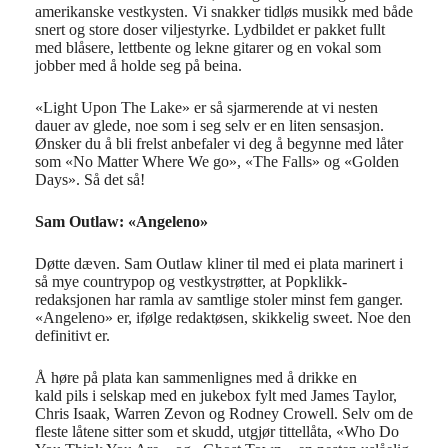
amerikanske vestkysten. Vi snakker tidløs musikk med både
snert og store doser viljestyrke. Lydbildet er pakket fullt
med blåsere, lettbente og lekne gitarer og en vokal som
jobber med å holde seg på beina.
«Light Upon The Lake» er så sjarmerende at vi nesten
dauer av glede, noe som i seg selv er en liten sensasjon.
Ønsker du å bli frelst anbefaler vi deg å begynne med låter
som «No Matter Where We go», «The Falls» og «Golden
Days». Så det så!
Sam Outlaw: «Angeleno»
Døtte dæven. Sam Outlaw kliner til med ei plata marinert i
så mye countrypop og vestkystrøtter, at Popklikk-
redaksjonen har ramla av samtlige stoler minst fem ganger.
«Angeleno» er, ifølge redaktøsen, skikkelig sweet. Noe den
definitivt er.
Å høre på plata kan sammenlignes med å drikke en
kald pils i selskap med en jukebox fylt med James Taylor,
Chris Isaak, Warren Zevon og Rodney Crowell. Selv om de
fleste låtene sitter som et skudd, utgjør tittellåta, «Who Do