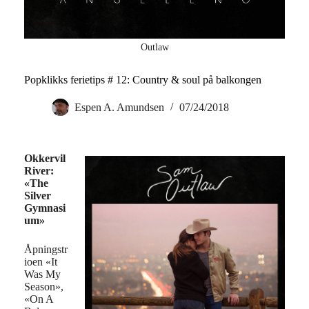
Outlaw
Popklikks ferietips # 12: Country & soul på balkongen
Espen A. Amundsen
07/24/2018
Okkervil
River:
«The
Silver
Gymnasi
um»
Åpningstr
ioen «It
Was My
Season»,
«On A