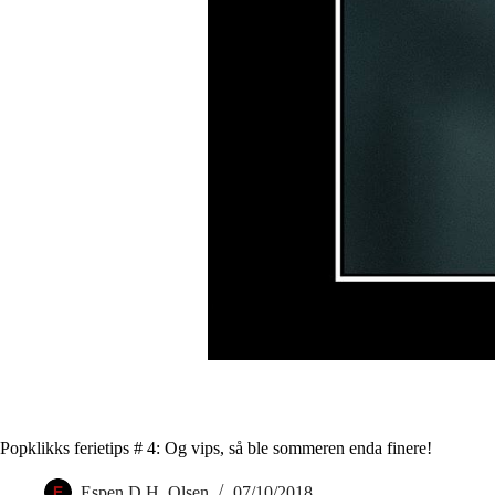
Popklikks ferietips # 4: Og vips, så ble sommeren enda finere!
Espen D.H. Olsen
07/10/2018