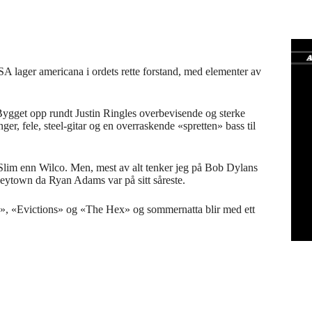
SA lager americana i ordets rette forstand, med elementer av
 Bygget opp rundt Justin Ringles overbevisende og sterke
er, fele, steel-gitar og en overraskende «spretten» bass til
 Slim enn Wilco. Men, mest av alt tenker jeg på Bob Dylans
eytown da Ryan Adams var på sitt såreste.
», «Evictions» og «The Hex» og sommernatta blir med ett