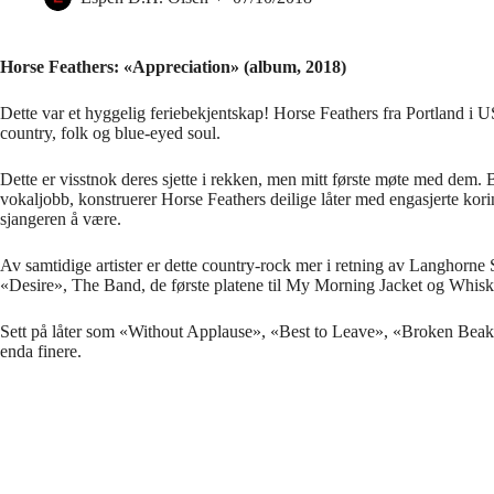
Horse Feathers: «Appreciation» (album, 2018)
Dette var et hyggelig feriebekjentskap! Horse Feathers fra Portland i U
country, folk og blue-eyed soul.
Dette er visstnok deres sjette i rekken, men mitt første møte med dem.
vokaljobb, konstruerer Horse Feathers deilige låter med engasjerte koring
sjangeren å være.
Av samtidige artister er dette country-rock mer i retning av Langhorne
«Desire», The Band, de første platene til My Morning Jacket og Whisk
Sett på låter som «Without Applause», «Best to Leave», «Broken Beak
enda finere.