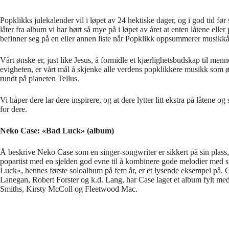
Popklikks julekalender vil i løpet av 24 hektiske dager, og i god tid før
låter fra album vi har hørt så mye på i løpet av året at enten låtene ell
befinner seg på en eller annen liste når Popklikk oppsummerer musikkå
Vårt ønske er, just like Jesus, å formidle et kjærlighetsbudskap til men
evigheten, er vårt mål å skjenke alle verdens popklikkere musikk som øke
rundt på planeten Tellus.
Vi håper dere lar dere inspirere, og at dere lytter litt ekstra på låtene o
for dere.
Neko Case: «Bad Luck» (album)
Å beskrive Neko Case som en singer-songwriter er sikkert på sin plass,
popartist med en sjelden god evne til å kombinere gode melodier med
Luck», hennes første soloalbum på fem år, er et lysende eksempel på. G
Lanegan, Robert Forster og k.d. Lang, har Case laget et album fylt med s
Smiths, Kirsty McColl og Fleetwood Mac.