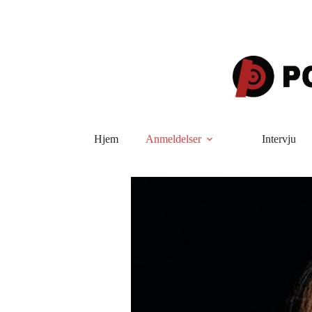
Hopp
til
innholdet
Hjem
Anmeldelser
Intervju