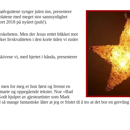
 sølvguttene synger julen inn, presentere
er platene med meget stor sannsynlighet
ret 2018 på nyåret (puh!).
neskeheten. Men der Jesus rettet blikket mot
r livskvaliteten i den korte tiden vi rusler
g skivene vi, med hjertet i hånda, presenterer
 men for meg er hun først og fremst en
 smarte og oppegående tekster. Noe «Bad
odt hjulpet av gjesteartister som Mark
å mange fantastiske låter at jeg er fristet til å tro at det bor en grevl