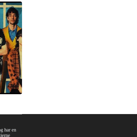
og har en
gjerne