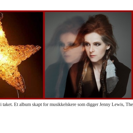
ing i taket. Et album skapt for musikkelskere som digger Jenny Lewis, The