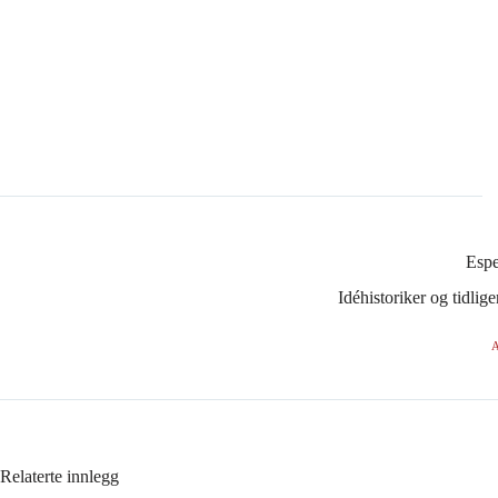
Esp
Idéhistoriker og tidli
A
Relaterte innlegg