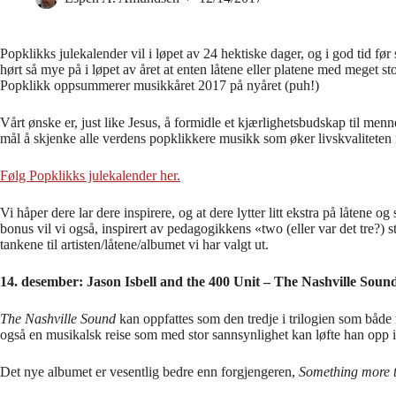
Popklikks julekalender vil i løpet av 24 hektiske dager, og i god tid før
hørt så mye på i løpet av året at enten låtene eller platene med meget st
Popklikk oppsummerer musikkåret 2017 på nyåret (puh!)
Vårt ønske er, just like Jesus, å formidle et kjærlighetsbudskap til men
mål å skjenke alle verdens popklikkere musikk som øker livskvaliteten i 
Følg Popklikks julekalender her.
Vi håper dere lar dere inspirere, og at dere lytter litt ekstra på låtene o
bonus vil vi også, inspirert av pedagogikkens «two (eller var det tre?) s
tankene til artisten/låtene/albumet vi har valgt ut.
14. desember: Jason Isbell and the 400 Unit – The Nashville Soun
The Nashville Sound
kan oppfattes som den tredje i trilogien som både m
også en musikalsk reise som med stor sannsynlighet kan løfte han opp 
Det nye albumet er vesentlig bedre enn forgjengeren,
Something more 