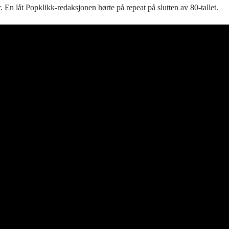
. En låt Popklikk-redaksjonen hørte på repeat på slutten av 80-tallet.