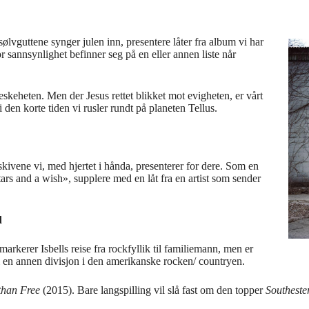
 sølvguttene synger julen inn, presentere låter fra album vi har
or sannsynlighet befinner seg på en eller annen liste når
neskeheten. Men der Jesus rettet blikket mot evigheten, er vårt
den korte tiden vi rusler rundt på planeten Tellus.
g skivene vi, med hjertet i hånda, presenterer for dere. Som en
tars and a wish», supplere med en låt fra en artist som sender
d
arkerer Isbells reise fra rockfyllik til familiemann, men er
i en annen divisjon i den amerikanske rocken/ countryen.
than Free
(2015). Bare langspilling vil slå fast om den topper
Southest