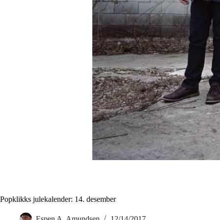
Popklikks julekalender: 14. desember
Espen A. Amundsen
12/14/2017