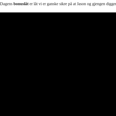
Dagens
bonuslåt
er låt vi er ganske sikre på at Jason og gjengen digger