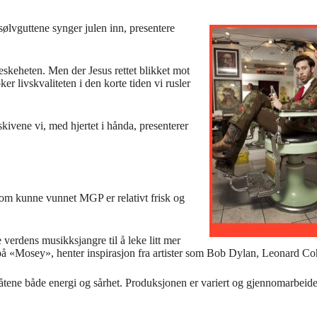
 sølvguttene synger julen inn, presentere
neskeheten. Men der Jesus rettet blikket mot
r livskvaliteten i den korte tiden vi rusler
g skivene vi, med hjertet i hånda, presenterer
som kunne vunnet MGP er relativt frisk og
verdens musikksjangre til å leke litt mer
e på «Mosey», henter inspirasjon fra artister som Bob Dylan, Leonard Co
tene både energi og sårhet. Produksjonen er variert og gjennomarbeidet.