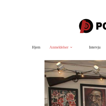
Hopp
til
innholdet
Hjem
Anmeldelser
Intervju