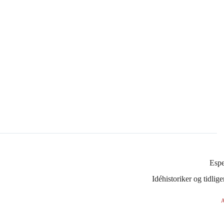
Esp
Idéhistoriker og tidli
A