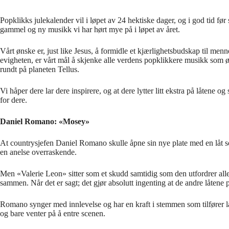
Popklikks julekalender vil i løpet av 24 hektiske dager, og i god tid før
gammel og ny musikk vi har hørt mye på i løpet av året.
Vårt ønske er, just like Jesus, å formidle et kjærlighetsbudskap til men
evigheten, er vårt mål å skjenke alle verdens popklikkere musikk som øke
rundt på planeten Tellus.
Vi håper dere lar dere inspirere, og at dere lytter litt ekstra på låtene o
for dere.
Daniel Romano: «Mosey»
At countrysjefen Daniel Romano skulle åpne sin nye plate med en låt 
en anelse overraskende.
Men «Valerie Leon» sitter som et skudd samtidig som den utfordrer alle 
sammen. Når det er sagt; det gjør absolutt ingenting at de andre låten
Romano synger med innlevelse og har en kraft i stemmen som tilfører lå
og bare venter på å entre scenen.