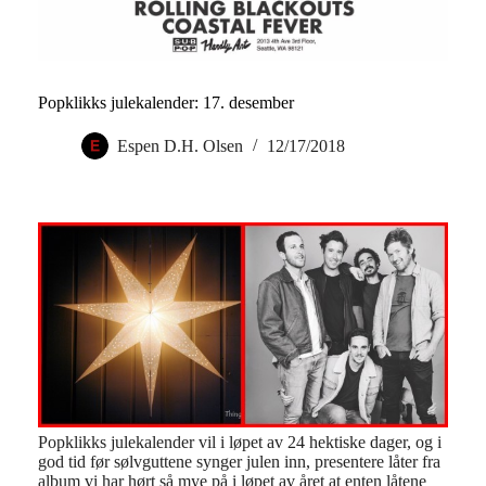
Popklikks julekalender: 17. desember
Espen D.H. Olsen
12/17/2018
Popklikks julekalender vil i løpet av 24 hektiske dager, og i
god tid før sølvguttene synger julen inn, presentere låter fra
album vi har hørt så mye på i løpet av året at enten låtene