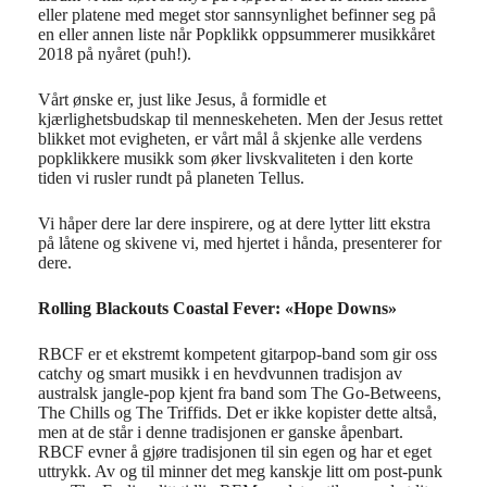
eller platene med meget stor sannsynlighet befinner seg på
en eller annen liste når Popklikk oppsummerer musikkåret
2018 på nyåret (puh!).
Vårt ønske er, just like Jesus, å formidle et
kjærlighetsbudskap til menneskeheten. Men der Jesus rettet
blikket mot evigheten, er vårt mål å skjenke alle verdens
popklikkere musikk som øker livskvaliteten i den korte
tiden vi rusler rundt på planeten Tellus.
Vi håper dere lar dere inspirere, og at dere lytter litt ekstra
på låtene og skivene vi, med hjertet i hånda, presenterer for
dere.
Rolling Blackouts Coastal Fever: «Hope Downs»
RBCF er et ekstremt kompetent gitarpop-band som gir oss
catchy og smart musikk i en hevdvunnen tradisjon av
australsk jangle-pop kjent fra band som The Go-Betweens,
The Chills og The Triffids. Det er ikke kopister dette altså,
men at de står i denne tradisjonen er ganske åpenbart.
RBCF evner å gjøre tradisjonen til sin egen og har et eget
uttrykk. Av og til minner det meg kanskje litt om post-punk