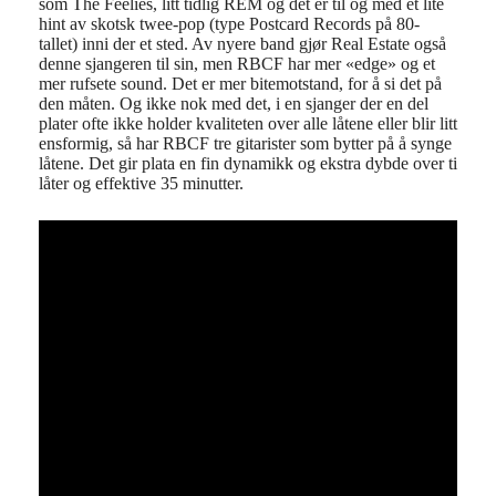
som The Feelies, litt tidlig REM og det er til og med et lite
hint av skotsk twee-pop (type Postcard Records på 80-
tallet) inni der et sted. Av nyere band gjør Real Estate også
denne sjangeren til sin, men RBCF har mer «edge» og et
mer rufsete sound. Det er mer bitemotstand, for å si det på
den måten. Og ikke nok med det, i en sjanger der en del
plater ofte ikke holder kvaliteten over alle låtene eller blir litt
ensformig, så har RBCF tre gitarister som bytter på å synge
låtene. Det gir plata en fin dynamikk og ekstra dybde over ti
låter og effektive 35 minutter.