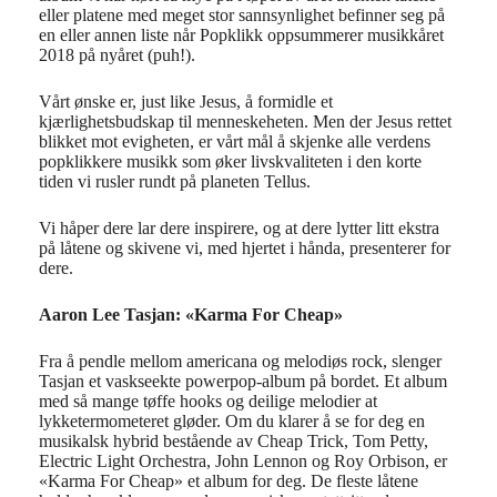
eller platene med meget stor sannsynlighet befinner seg på
en eller annen liste når Popklikk oppsummerer musikkåret
2018 på nyåret (puh!).
Vårt ønske er, just like Jesus, å formidle et
kjærlighetsbudskap til menneskeheten. Men der Jesus rettet
blikket mot evigheten, er vårt mål å skjenke alle verdens
popklikkere musikk som øker livskvaliteten i den korte
tiden vi rusler rundt på planeten Tellus.
Vi håper dere lar dere inspirere, og at dere lytter litt ekstra
på låtene og skivene vi, med hjertet i hånda, presenterer for
dere.
Aaron Lee Tasjan: «Karma For Cheap»
Fra å pendle mellom americana og melodiøs rock, slenger
Tasjan et vaskseekte powerpop-album på bordet. Et album
med så mange tøffe hooks og deilige melodier at
lykketermometeret gløder. Om du klarer å se for deg en
musikalsk hybrid bestående av Cheap Trick, Tom Petty,
Electric Light Orchestra, John Lennon og Roy Orbison, er
«Karma For Cheap» et album for deg. De fleste låtene