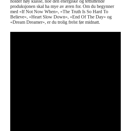
holder høy klasse, noe den energiske og tettsittende
produksjonen skal ha mye av æren for. Om du begynner
med «If Not Now When», «The Truth Is So Hard To
Believe», «Heart Slow Down», «End Of The Day» og
«Dream Dreamer», er du trolig frelst før midnatt.