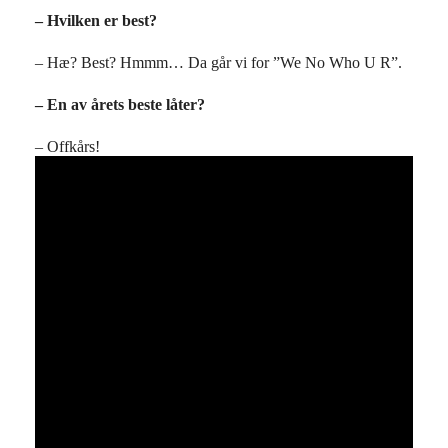
– Hvilken er best?
– Hæ? Best? Hmmm… Da går vi for ”We No Who U R”.
– En av årets beste låter?
– Offkårs!