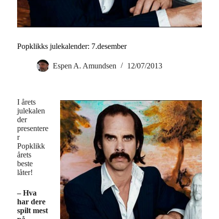
Popklikks julekalender: 7.desember
Espen A. Amundsen
12/07/2013
I årets
julekalen
der
presentere
r
Popklikk
årets
beste
låter!
– Hva
har dere
spilt mest