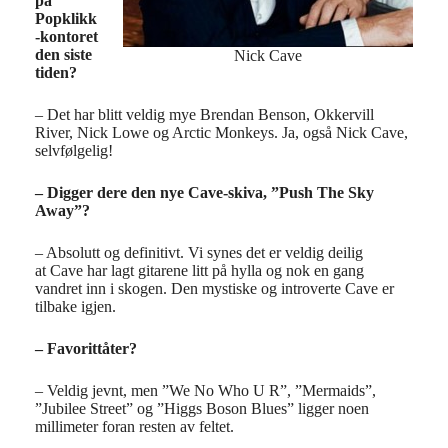
på
Popklikk
-kontoret
den siste
Nick Cave
tiden?
– Det har blitt veldig mye Brendan Benson, Okkervill
River, Nick Lowe og Arctic Monkeys. Ja, også Nick Cave,
selvfølgelig!
– Digger dere den nye Cave-skiva, ”Push The Sky
Away”?
– Absolutt og definitivt. Vi synes det er veldig deilig
at Cave har lagt gitarene litt på hylla og nok en gang
vandret inn i skogen. Den mystiske og introverte Cave er
tilbake igjen.
– Favorittåter?
– Veldig jevnt, men ”We No Who U R”, ”Mermaids”,
”Jubilee Street” og ”Higgs Boson Blues” ligger noen
millimeter foran resten av feltet.