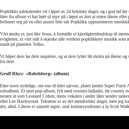
Popklikks julekalender vil i løpet av 24 hektiske dager, og i god tid før
låter fra album vi har hørt så mye på i løpet av året at enten låtene ell
befinner seg på en eller annen liste når Popklikk oppsummerer musikkå
Vårt ønske er, just like Jesus, å formidle et kjærlighetsbudskap til men
evigheten, er vårt mål å skjenke alle verdens popklikkere musikk som øke
rundt på planeten Tellus.
Vi håper dere lar dere inspirere, og at dere lytter litt ekstra på låtene o
for dere.
Gruff Rhys: «Babelsberg» (album)
Etter noen nydelige, om enn til tider ujevne, plater lander Super Furry
soloalbum. Et stort pop-album, fylt med crooner-ballader, litt country-t
nesten ut som Leonard Cohen, mens vokalen i andre låter sender tankene
eller Lee Hazlewood. Tekstene er av det metaforiske slaget, men jeg har p
der, altså. Låtene er uansett supre, små lommesymfonier a la Scott Wal