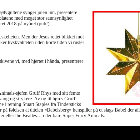
 sølvguttene synger julen inn, presentere
er platene med meget stor sannsynlighet
ret 2018 på nyåret (puh!)
neskeheten. Men der Jesus rettet blikket mot
r livskvaliteten i den korte tiden vi rusler
g skivene vi, med hjertet i hånda, presenterer
 Animals-sjefen Gruff Rhys med sitt femte
wang og strykere. Av og til høres Gruff
 i retning Stuart Staples fra Tindersticks
å følelsen at tittelen «Babelsberg» henspiller på et slags Babel der alle
ker eller the Beatles… eller bare Super Furry Animals.