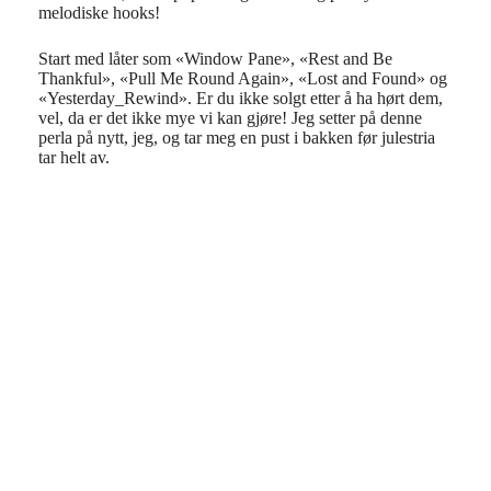
melodiske hooks!
Start med låter som «Window Pane», «Rest
and Be
Thankful», «Pull Me Round Again», «Lost and Found» og
«Yesterday_Rewind».
Er du ikke solgt etter å ha hørt dem,
vel,
da er det ikke mye vi kan gjøre! Jeg setter på denne
perla på nytt, jeg, og tar meg en pust i bakken
før julestria
tar helt av.