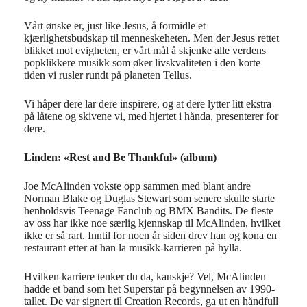
Vårt ønske er, just like Jesus, å formidle et
kjærlighetsbudskap til menneskeheten. Men der Jesus rettet
blikket mot evigheten, er vårt mål å skjenke alle verdens
popklikkere musikk som øker livskvaliteten i den korte
tiden vi rusler rundt på planeten Tellus.
Vi håper dere lar dere inspirere, og at dere lytter litt ekstra
på låtene og skivene vi, med hjertet i hånda, presenterer for
dere.
Linden: «Rest and Be Thankful» (album)
Joe McAlinden vokste opp
sammen med blant andre
Norman Blake og Duglas Stewart som senere skulle starte
henholdsvis Teenage Fanclub og BMX Bandits. De fleste
av oss har ikke noe særlig kjennskap til McAlinden, hvilket
ikke er så rart. Inntil for noen år siden drev han og kona en
restaurant etter at han la musikk-karrieren på hylla.
Hvilken karriere tenker du da, kanskje? Vel, McAlinden
hadde et band som het Superstar på begynnelsen av 1990-
tallet. De var signert til Creation Records, ga ut en håndfull