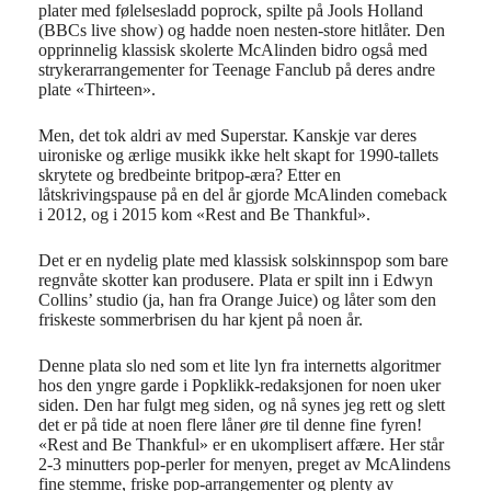
plater med følelsesladd poprock, spilte på Jools Holland
(BBCs live show) og hadde noen nesten-store hitlåter. D
en
opprinnelig klassisk skolerte
McAlinden bidro også med
strykerarrangementer for Teenage Fanclub på deres andre
plate «Thirteen».
Men, det tok aldri av med Superstar. Kanskje var deres
uironiske og ærlige musikk ikke helt skapt for 1990-tallets
skrytete og bredbeinte britpop-æra? Etter
en
låtskrivingspause på en del år gjorde McAlinden comeback
i 2012, og i 2015 kom «Rest and Be Thankful».
Det er en nydelig plate med klassisk solskinnspop som bare
regnvåte skotter kan produsere. Plata er spilt inn i Edwyn
Collins’ studio (ja, han fra Orange Juice) og låter som den
friskeste sommerbrisen du har kjent på noen år.
Denne plata slo ned som et lite lyn fra internetts algoritmer
hos den yngre garde i Popklikk-redaksjonen for noen uker
siden. Den har fulgt meg siden, og nå synes jeg rett og slett
det er på tide at noen flere låner øre til denne fine fyren!
«Rest and Be Thankful» er en ukomplisert affære. Her står
2-3 minutters pop-perler for menyen, preget av McAlindens
fine stemme, friske pop-arrangementer og plenty av