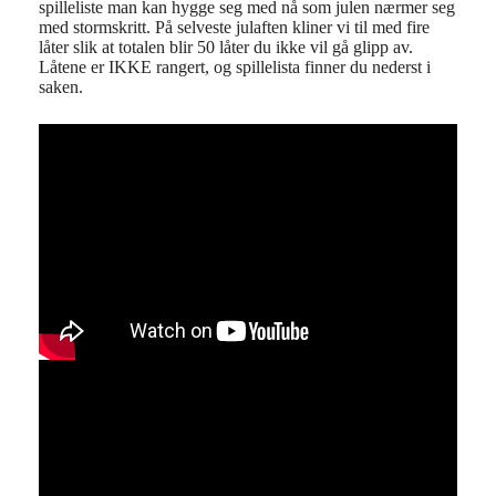
spilleliste man kan hygge seg med nå som julen nærmer seg
med stormskritt. På selveste julaften kliner vi til med fire
låter slik at totalen blir 50 låter du ikke vil gå glipp av.
Låtene er IKKE rangert, og spillelista finner du nederst i
saken.