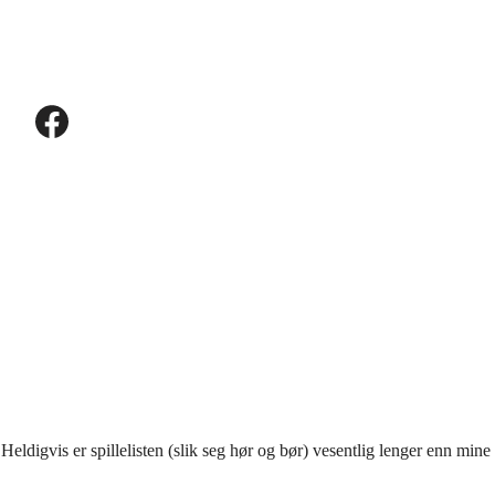
Heldigvis er spillelisten (slik seg h
ø
r og b
ø
r) vesentlig lenger enn mine