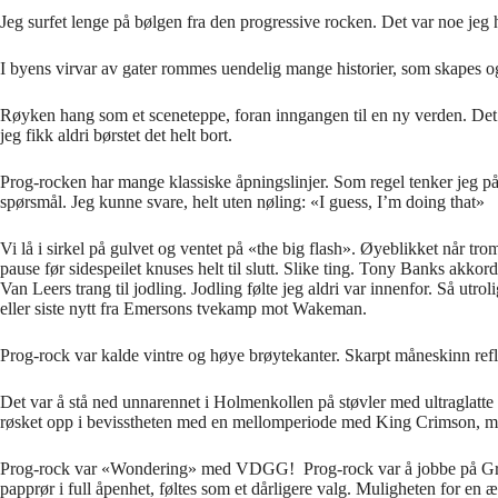
Jeg surfet lenge p
å
b
ø
lgen fra den progressive rocken. Det var noe jeg h
I byens virvar av gater rommes uendelig mange historier, som skapes 
R
ø
yken hang som et sceneteppe, foran inngangen til en ny verden. Det v
jeg fikk aldri b
ø
rstet det helt bort.
Prog-rocken har mange klassiske
å
pningslinjer. Som regel tenker jeg p
sp
ø
rsm
å
l. Jeg kunne svare, helt uten n
ø
ling:
«
I guess, I
’
m doing that
»
Vi l
å
i sirkel p
å
gulvet og ventet p
å «
the big flash
»
.
Ø
yeblikket n
å
r tro
pause f
ø
r sidespeilet knuses helt til slutt. Slike ting. Tony Banks akkor
Van Leers trang til jodling. Jodling f
ø
lte jeg aldri var innenfor. S
å
utrol
eller siste nytt fra Emersons tvekamp mot Wakeman.
Prog-rock var kalde vintre og h
ø
ye br
ø
ytekanter. Skarpt m
å
neskinn refl
Det var
å
st
å
ned unnarennet i
Holmenkollen p
å
st
ø
vler med ultraglatte
r
ø
sket opp i bevisstheten med en mellomperiode med King Crimson, me
Prog-rock var
«
Wondering
»
med VDGG!
Prog-rock var
å
jobbe p
å
Gr
pappr
ø
r i full
å
penhet, f
ø
ltes som et d
å
rligere valg. Muligheten for en
æ