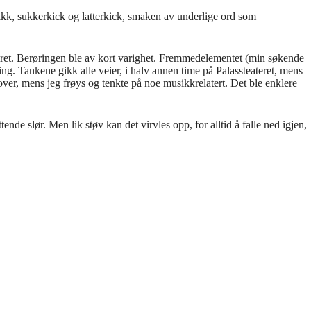
kk, sukkerkick og latterkick, smaken av underlige ord som
ret. Ber
ø
ringen ble av kort varighet. Fremmedelementet (min s
ø
kende
ting. Tankene gikk alle veier, i halv annen time p
å
Palassteateret, mens
ver, mens jeg fr
ø
ys og tenkte p
å
noe musikkrelatert. Det ble enklere
tende sl
ø
r. Men lik st
ø
v kan det virvles opp, for alltid
å
falle ned igjen,