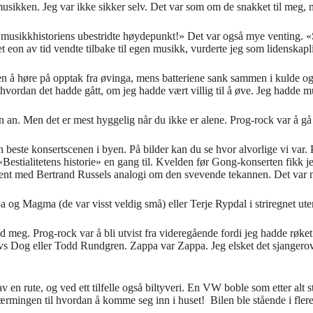
musikken. Jeg var ikke sikker selv. Det var som om de snakket til meg
 musikkhistoriens ubestridte h
ø
ydepunkt!
»
Det var ogs
å
mye venting.
«
 eon av tid vendte tilbake til egen musikk, vurderte jeg som lidenskapl
en
å
h
ø
re p
å
opptak fra
ø
vinga, mens batteriene sank sammen i kulde og
 hvordan det
hadde
g
å
tt
,
om jeg hadde v
æ
rt villig til
å ø
ve
. Jeg hadde m
en an. Men det er mest hyggelig n
å
r du ikke er alene. Prog-rock var
å
g
n beste konsertscene
n
i
byen. P
å
bilder kan du se hvor alvorlige vi var. 
«
Bestialitetens histor
i
e
»
en gang til.
K
velden f
ø
r Gong-konserten
fikk j
kjent med Bertrand Russels analogi om den svevende tekannen. Det var 
 og Magma (de var visst veldig sm
å
) eller Terje Rypdal i striregnet ut
ed meg. Prog-rock var
å
bli utvist fra videreg
å
ende fordi jeg hadde r
ø
ket
vs Dog eller Todd Rundgren. Zappa var Zappa. Jeg elsket det sjanger
v en rute, og ved ett tilfelle ogs
å
biltyveri. En VW boble som etter alt st
æ
rmingen til hvordan
å
komme seg inn i huset! Bilen ble st
å
ende i fler