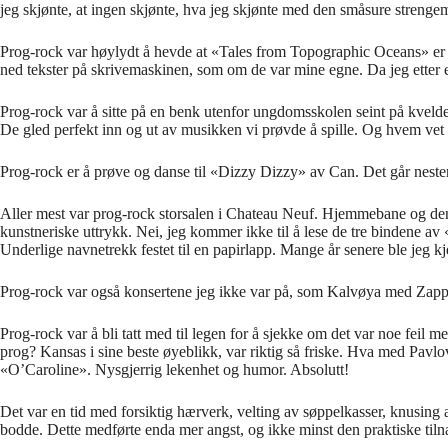
jeg skj
ø
nte, at ingen skj
ø
nte, hva jeg skj
ø
nte med den sm
å
sure strenge
Prog-rock var h
ø
ylydt
å
hevde at
«
Tales from Topographic Oceans
»
er
ned tekster p
å
skrivemaskinen, som om de var mine egne. Da jeg etter et
Prog-rock var
å
sitte p
å
en benk utenfor ungdomsskolen seint p
å
kveld
De gled perfekt inn og ut av musikken vi pr
ø
vde
å
spille. Og h
vem vet
Prog-rock er
å
pr
ø
ve og
danse til
«
Dizzy Dizzy
»
av Can. Det g
å
r nest
Aller mest var prog-rock storsalen i Chateau Neuf. Hjemmebane og
de
kunstneriske uttrykk.
Nei, jeg kommer
ikke
til
å
lese de tre bindene av
Underlige navnetrekk festet til en papirlapp. Mange
å
r senere ble jeg 
Prog-rock var ogs
å
konsertene jeg ikke var p
å
, som Kalv
ø
ya med Zappa
Prog-rock var
å
bli tatt med til legen for
å
sjekke om det var noe feil m
prog? Kansas i sine beste
ø
yeblikk, var riktig s
å
friske. Hva med Pavlo
«
O
’
Caroline
»
. Nysgjerrig lekenhet og humor. Absolutt!
Det var en tid med forsiktig
h
æ
rverk
,
velting av s
ø
p
p
el
kasser
, knusing a
bodde. Dette medf
ø
rte enda mer angst, og ikke minst den praktiske tiln