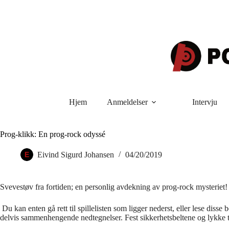
Hopp
til
innholdet
Hjem
Anmeldelser
Intervju
Prog-klikk: En prog-rock odyssé
Eivind Sigurd Johansen
04/20/2019
Svevest
ø
v fra fortiden; en personlig avdekning av prog-rock mysteriet!
Du kan enten g
å
rett til spillelisten som ligger nederst, eller lese dis
delvis sammenhengende nedtegnelser. Fest sikkerhetsbeltene og lykke t