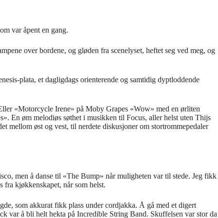
 som var
å
pent en gang.
lampene over bordene, og gl
ø
den fra scenelyset, heftet seg ved meg, og
enesis-plata, et
dagligdags
orienterende og samtidig dyptloddende
Eller
«
Motorcycle Irene
»
p
å
Moby Grapes
«
Wow
»
med en
ø
rliten
es
»
. En
ø
m melodi
ø
s s
ø
thet i musikken til Focus, aller helst uten
Thijs
edet mellom
ø
st og vest, til nerdete diskusjoner om stortrommepedaler
disco, men
å
danse til
«
The Bump
»
n
å
r muligheten var til stede. Jeg fikk
 fra kj
ø
kkenskapet, n
å
r som helst.
engde, som akkurat fikk plass under cordjakka.
Å
g
å
med et digert
ock var
å
bli helt hekta p
å
Incredible String Band. Skuffelsen var stor da