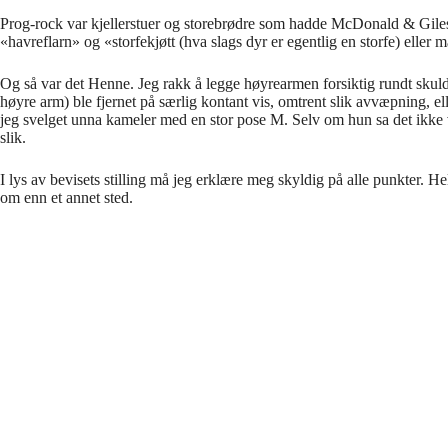
Prog-rock var kjellerstuer og storebr
ø
dre som hadde McDonald & Giles e
«
havreflarn
»
og
«
storfekj
ø
tt (hva slags dyr er egentlig en storfe) eller
Og s
å
var det Henne. Jeg rakk
å
legge h
ø
yrearmen forsiktig rundt skul
h
ø
yre arm) ble fjernet p
å
s
æ
rlig kontant vis, omtrent slik avv
æ
pning, el
jeg svelget unna kameler med en stor pose M. Selv om hun sa det ikke 
slik.
I lys av bevisets stilling m
å
jeg erkl
æ
re meg skyldig p
å
alle punkter. H
om enn et annet sted.