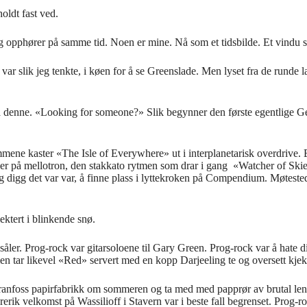
oldt fast ved.
og opph
ø
rer p
å
samme tid. Noen er mine.
N
å
som et tidsbilde
. E
t vindu
ar slik jeg tenkte, i k
ø
en for
å
se Greenslade. Men lyset fra de runde 
å
denne.
«
Looking for someone?
»
S
l
i
k begynner
den f
ø
rste egentlige G
mmene kaster
«
The Isle of Everywhere
»
ut i interplanetarisk overdrive. 
der p
å
mellotron, den stakkato rytmen som drar i gang
«
Watcher of Ski
ig digg det var var,
å
finne plass i lyttekroken p
å
Compendium. M
ø
test
ektert i blinkende sn
ø
.
 s
å
ler. Prog-rock var gitarsoloene til Gary Green. Prog-rock var
å
hate 
n tar likevel
«
Red
»
servert med en kopp Darjeeling te og oversett kjeks
anfoss papirfabrikk om sommeren og ta med med pappr
ø
r av brutal l
rerik velkomst p
å
Wassilioff
i Stavern var i beste fall begrenset. Prog-r