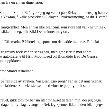
, men fra en annen dimensjon.
Soon oh Soon
»
Et
å
r gikk jeg og ventet p
å «
Relayer
»
, mens jeg hamret
ig Yes-fan,
å
kalle prosjektet
«
Delayer
»
Prokrastinering
, sa du. Hvem?
 langsomhet. Men alt var like bra! Sm
å
som store feil var
«
naturlige
»
.
usikken i meg, slik Kiki Dee minnet meg om.
å
til Eiksmarka Bibliotek og sp
ø
rre om de hadde b
ø
ker av Rabelais.
Progressiv rock var en seri
ø
s sak, med grenseflate mot andre
eg autografene til Hi T Moonweed og Blomdido Bad De Grasse.
noe oppklarende.
enfor Strand restaurant.
 p
å
feil side av streken. Var Bran Eno prog? Fantes det amerikansk
overskridene. Sameksistensen med vimsete pop og rock som
revet, gikk tom for bensin utenfor huset til faren min, der jeg ogs
å
e dager til nye lag av angst.
«
Nei, jeg kjenner ikke til den bilen, jeg
»