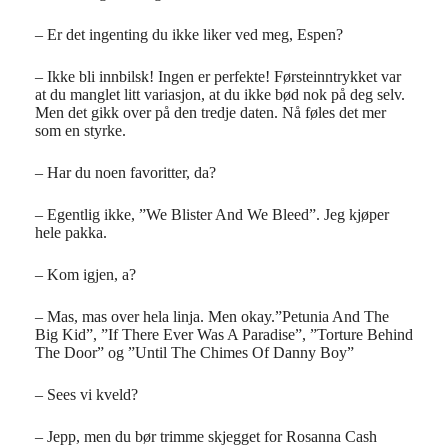
– Er det ingenting du ikke liker ved meg, Espen?
– Ikke bli innbilsk! Ingen er perfekte! Førsteinntrykket var
at du manglet litt variasjon, at du ikke bød nok på deg selv.
Men det gikk over på den tredje daten. Nå føles det mer
som en styrke.
– Har du noen favoritter, da?
– Egentlig ikke, ”We Blister And We Bleed”. Jeg kjøper
hele pakka.
– Kom igjen, a?
– Mas, mas over hela linja. Men okay.”Petunia And The
Big Kid”, ”If There Ever Was A Paradise”, ”Torture Behind
The Door” og ”Until The Chimes Of Danny Boy”
– Sees vi kveld?
– Jepp, men du bør trimme skjegget for Rosanna Cash