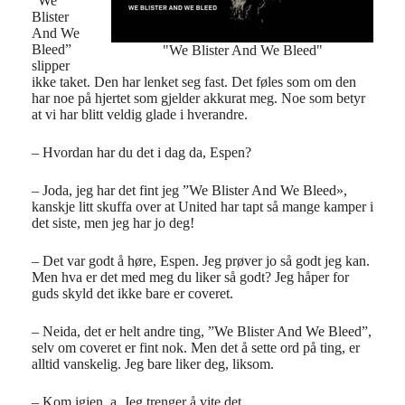
”We
Blister
And We
Bleed”
"We Blister And We Bleed"
slipper
ikke taket. Den har lenket seg fast. Det føles som om den
har noe på hjertet som gjelder akkurat meg. Noe som betyr
at vi har blitt veldig glade i hverandre.
– Hvordan har du det i dag da, Espen?
– Joda, jeg har det fint jeg ”We Blister And We Bleed»,
kanskje litt skuffa over at United har tapt så mange kamper i
det siste, men jeg har jo deg!
– Det var godt å høre, Espen. Jeg prøver jo så godt jeg kan.
Men hva er det med meg du liker så godt? Jeg håper for
guds skyld det ikke bare er coveret.
– Neida, det er helt andre ting, ”We Blister And We Bleed”,
selv om coveret er fint nok. Men det å sette ord på ting, er
alltid vanskelig. Jeg bare liker deg, liksom.
– Kom igjen, a. Jeg trenger å vite det.