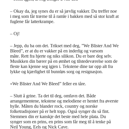
– Okay da, jeg synes du er så jævlig vakker. Du treffer noe
i meg som får trærne til å ramle i bakken med så stor kraft at
fuglene får latterkrampe.
– Oj!
– Jepp, du ba om det. Trikset med deg, ”We Blister And We
Bleed”, er at du er vakker på en inderlig og varsom
måte. Rett fra hjerte og niks silikon. Du er bare deg selv.
Musikken din bærer på en ømhet og tilstedeværelse som de
fleste kan kjenne seg igjen i. Tekstene dine tar opp alt fra
lykke og kjærlighet til bunnløs sorg og resignasjon.
«We Blister And We Bleed” feller en tåre.
– Slutt å grine. Ta det til deg, omfavn det. Både
arrangementene, tekstene og melodiene er hentet fra øverste
hylle. Måten du blander rock, country og norske
folketradisjoner på er helt topp. Også synger du så fint.
Stemmen din er kanskje det beste med hele plata. Du
synger som en prins, en prins som får meg til å tenke på
Neil Young, Eels og Nick Cave.