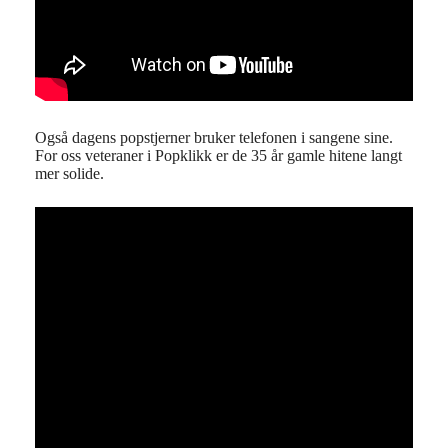
Også dagens popstjerner bruker telefonen i sangene sine.
For oss veteraner i Popklikk er de 35 år gamle hitene langt
mer solide.