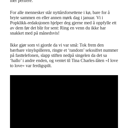
mer perifere.
For alle mennesker står nyttårsforsettene i kø, bare for å
bryte sammen en eller annen mørk dag i januar. Vi i
Popklikk-redaksjonen hjelper deg gjerne med å oppfylle ett
av dem før det blir for sent: Ring en venn du ikke har
snakket med på månedsvis!
Ikke gjør som vi gjorde da vi var små: Tok frem den
bærbare vinylspilleren, ringte et ‘random’ sekssifret nummer
på fasttelefonen, slapp stiften nedpå singelen da det sa
‘hallo’ i andre enden, og ventet til Tina Charles-låten «I love
to love» var ferdigspilt.