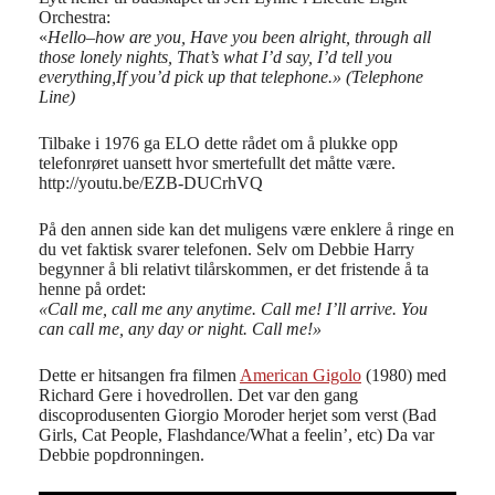
Orchestra:
«
Hello–how are you, Have you been alright, through all
those lonely nights, That’s what I’d say, I’d tell you
everything,If you’d pick up that telephone.» (Telephone
Line)
Tilbake i 1976 ga ELO dette rådet om å plukke opp
telefonrøret uansett hvor smertefullt det måtte være.
http://youtu.be/EZB-DUCrhVQ
På den annen side kan det muligens være enklere å ringe en
du vet faktisk svarer telefonen. Selv om Debbie Harry
begynner å bli relativt tilårskommen, er det fristende å ta
henne på ordet:
«Call me, call me any anytime. Call me! I’ll arrive. You
can call me, any day or night. Call me!
»
Dette er hitsangen fra filmen
American Gigolo
(1980) med
Richard Gere i hovedrollen. Det var den gang
discoprodusenten Giorgio Moroder herjet som verst (Bad
Girls, Cat People, Flashdance/What a feelin’, etc) Da var
Debbie popdronningen.