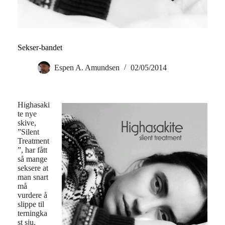
Sekser-bandet
Espen A. Amundsen
02/05/2014
Highasaki
te nye
skive,
”Silent
Treatment
”, har fått
så mange
seksere at
man snart
må
vurdere å
slippe til
terningka
st sju.