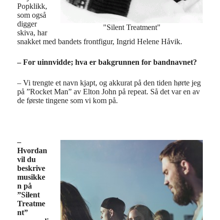
Popklikk,
som også
digger
"Silent Treatment"
skiva, har
snakket med bandets frontfigur, Ingrid Helene Håvik.
– For uinnvidde; hva er bakgrunnen for bandnavnet?
– Vi trengte et navn kjapt, og akkurat på den tiden hørte jeg
på ”Rocket Man” av Elton John på repeat. Så det var en av
de første tingene som vi kom på.
–
Hvordan
vil du
beskrive
musikke
n på
”Silent
Treatme
nt”