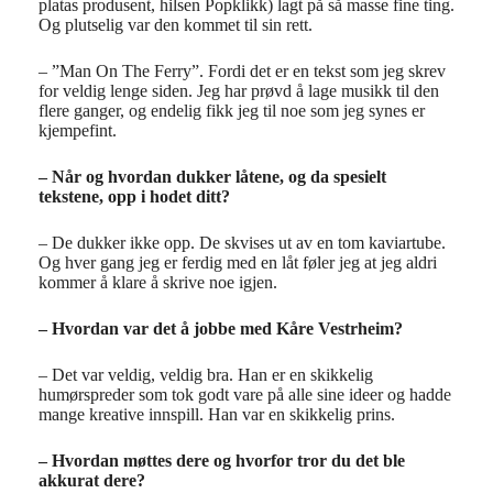
platas produsent, hilsen Popklikk) lagt på så masse fine ting.
Og plutselig var den kommet til sin rett.
– ”Man On The Ferry”. Fordi det er en tekst som jeg skrev
for veldig lenge siden. Jeg har prøvd å lage musikk til den
flere ganger, og endelig fikk jeg til noe som jeg synes er
kjempefint.
– Når og hvordan dukker låtene, og da spesielt
tekstene, opp i hodet ditt?
– De dukker ikke opp. De skvises ut av en tom kaviartube.
Og hver gang jeg er ferdig med en låt føler jeg at jeg aldri
kommer å klare å skrive noe igjen.
– Hvordan var det å jobbe med Kåre Vestrheim?
– Det var veldig, veldig bra. Han er en skikkelig
humørspreder som tok godt vare på alle sine ideer og hadde
mange kreative innspill. Han var en skikkelig prins.
– Hvordan møttes dere og hvorfor tror du det ble
akkurat dere?