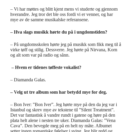
– Vi har møttes og blitt kjent mens vi studerte og gjennom
hverandre. Jeg tror det ble oss fordi vi er venner, og har
mye av de samme musikalske referansene.
– Hva slags musikk hørte du på i ungdomstiden?
– På ungdomsskolen hørte jeg på musikk som fikk meg til å
virke tøff og stilig. Dessverre. Jeg hørte på Nirvana, Korn
og alt som var på radio og sånn.
– Hvem er tidenes tøffeste vokalist?
– Diamanda Galas.
– Velg ut tre album som har betydd mye for deg.
– Bon Iver: ”Bon Iver”. Jeg hørte mye på den da jeg var i
Istanbul og skrev mye av tekstene til ”Silent Treatment”.
Det var fantastisk å vandre rundt i gatene og høre på den
plata helt alene i nesten tre uker. Diamanda Galas: ”Vena
Cava”. Den bevegde meg på en helt ny måte. Albumet
setter ingen romantiske følelser i sving. Jeg blir redd og