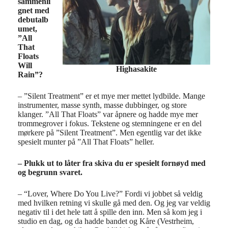
sammenli
gnet med
debutalb
umet,
”All
That
Floats
Will
Highasakite
Rain”?
– ”Silent Treatment” er et mye mer mettet lydbilde. Mange
instrumenter, masse synth, masse dubbinger, og store
klanger. ”All That Floats” var åpnere og hadde mye mer
trommegrover i fokus. Tekstene og stemningene er en del
mørkere på ”Silent Treatment”. Men egentlig var det ikke
spesielt munter på ”All That Floats” heller.
– Plukk ut to låter fra skiva du er spesielt fornøyd med
og begrunn svaret.
– “Lover, Where Do You Live?” Fordi vi jobbet så veldig
med hvilken retning vi skulle gå med den. Og jeg var veldig
negativ til i det hele tatt å spille den inn. Men så kom jeg i
studio en dag, og da hadde bandet og Kåre (Vestrheim,