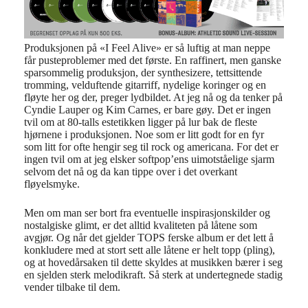
Produksjonen på «I Feel Alive» er så luftig at man neppe
får pusteproblemer med det første. En raffinert, men ganske
sparsommelig produksjon, der synthesizere, tettsittende
tromming, velduftende gitarriff, nydelige koringer og en
fløyte her og der, preger lydbildet. At jeg nå og da tenker på
Cyndie Lauper og Kim Carnes, er bare gøy. Det er ingen
tvil om at 80-talls estetikken ligger på lur bak de fleste
hjørnene i produksjonen. Noe som er litt godt for en fyr
som litt for ofte hengir seg til rock og americana. For det er
ingen tvil om at jeg elsker softpop’ens uimotståelige sjarm
selvom det nå og da kan tippe over i det overkant
fløyelsmyke.
Men om man ser bort fra eventuelle inspirasjonskilder og
nostalgiske glimt, er det alltid kvaliteten på låtene som
avgjør. Og når det gjelder TOPS ferske album er det lett å
konkludere med at stort sett alle låtene er helt topp (pling),
og at hovedårsaken til dette skyldes at musikken bærer i seg
en sjelden sterk melodikraft. Så sterk at undertegnede stadig
vender tilbake til dem.