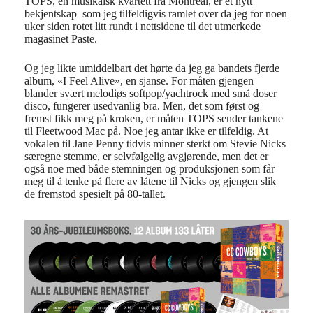
TOPS, en musikalsk kvartett fra Montreal, er et nytt
bekjentskap som jeg tilfeldigvis ramlet over da jeg for noen
uker siden rotet litt rundt i nettsidene til det utmerkede
magasinet Paste.
Og jeg likte umiddelbart det hørte da jeg ga bandets fjerde
album, «I Feel Alive», en sjanse. For måten gjengen
blander svært melodiøs softpop/yachtrock
med små doser
disco, fungerer usedvanlig bra. Men, det som først og
fremst fikk meg på kroken, er måten TOPS sender tankene
til Fleetwood Mac på. Noe jeg antar ikke er tilfeldig. At
vokalen til Jane Penny tidvis minner sterkt om Stevie Nicks
særegne stemme, er selvfølgelig avgjørende, men det er
også noe med både stemningen og produksjonen som får
meg til å tenke på flere av låtene til Nicks og gjengen slik
de fremstod spesielt på 80-tallet.