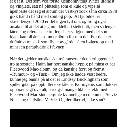
seg fast. Det som ved første gjennomlytting syntes uforløst
og vinglete, satt nå plutselig som ei kule og vips så
åpenbarte det seg et album der vestkystrock sånn cirka 1978
gikk hånd i hånd med soul og pop. At lydbildet er
skreddersydd 2020 er det ingen tvil om, og trolig også
årsaken til at det at jeg umiddelbart steilet litt, men så lenge
låtene og referansene treffer, sitter vi igjen med det som
kjapt kan bli årets sommeralbum for min del. For dette er
definitivt musikk som flyter avgårde på en bølgetopp med
minst en paraplydrink i favnen.
Når det gjelder musikalske referanser er det nærliggende å
tro at søstrene Haim har hørt ganske hyppig på minst et par
Fleetwood Mac-album, og da kanskje først og fremst
«Rumour» og «Tusk». Om jeg ikke hadde visst bedre,
kunne jeg banna på at det er Lindsey Buckingham som
spiller gitar på opptil flere av låtene. Koringene, som dukker
opp nær sagt overalt, har også mange likhetstrekk med
Fleetwood Mac sine berømte kvinnelige medlemmer, Stevie
Nicks og Christine McVie. Og der liker vi, ikke sant?