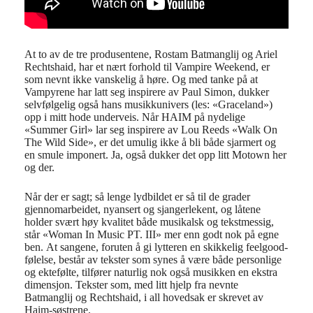
At to av de tre produsentene, Rostam Batmanglij og Ariel
Rechtshaid, har et nært forhold til Vampire Weekend, er
som nevnt ikke vanskelig å høre. Og med tanke på at
Vampyrene har latt seg inspirere av Paul Simon, dukker
selvfølgelig også hans musikkunivers (les: «Graceland»)
opp i mitt hode underveis. Når HAIM på nydelige
«Summer Girl» lar seg inspirere av Lou Reeds «Walk On
The Wild Side», er det umulig ikke å bli både sjarmert og
en smule imponert. Ja, også dukker det opp litt Motown her
og der.
Når der er sagt; så lenge lydbildet er så til de grader
gjennomarbeidet, nyansert og sjangerlekent, og låtene
holder svært høy kvalitet både musikalsk og tekstmessig,
står «Woman In Music PT. III» mer enn godt nok på egne
ben. At sangene, foruten å gi lytteren en skikkelig feelgood-
følelse, består av tekster som synes å være både personlige
og ektefølte, tilfører naturlig nok også musikken en ekstra
dimensjon. Tekster som, med litt hjelp fra nevnte
Batmanglij og Rechtshaid, i all hovedsak er skrevet av
Haim-søstrene.