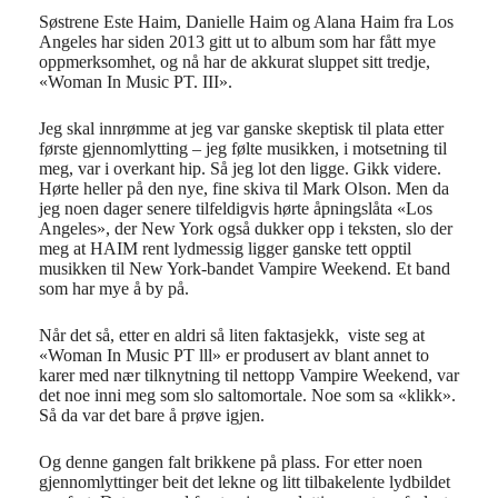
Søstrene Este Haim, Danielle Haim og Alana Haim fra Los
Angeles har siden 2013 gitt ut to album som har fått mye
oppmerksomhet, og nå har de akkurat sluppet sitt tredje,
«Woman In Music PT. III».
Jeg skal innrømme at jeg var ganske skeptisk til plata etter
første gjennomlytting – jeg følte musikken, i motsetning til
meg, var i overkant hip. Så jeg lot den ligge. Gikk videre.
Hørte heller på den nye, fine skiva til Mark Olson. Men da
jeg noen dager senere tilfeldigvis hørte åpningslåta «Los
Angeles», der New York også dukker opp i teksten, slo der
meg at HAIM rent lydmessig ligger ganske tett opptil
musikken til New York-bandet Vampire Weekend. Et band
som har mye å by på.
Når det så, etter en aldri så liten faktasjekk, viste seg at
«Woman In Music PT lll» er produsert av blant annet to
karer med nær tilknytning til nettopp Vampire Weekend, var
det noe inni meg som slo saltomortale. Noe som sa «klikk».
Så da var det bare å prøve igjen.
Og denne gangen falt brikkene på plass. For etter noen
gjennomlyttinger beit det lekne og litt tilbakelente lydbildet