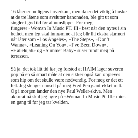
16 låter er muligens i overkant, men da er det viktig å huske
at de tre låtene som avslutter kanonaden, ble gitt ut som
singler i god tid før albumslippet. For meg
fungerer «Woman In Music PT. III» best når den nytes i sin
helhet, men jeg skal innrømme at jeg blir litt ekstra sjarmert
når låter som «Los Angeles», «The Steps», «Don’t
Wanna», «Leaning On You», «I’ve Been Down»,
«Hallelujah» og «Summer Baby» suser rundt meg på
terrassen.
Så ja, det tok litt tid før jeg forstod at HAIM lager suveren
pop på en så smart måte at den sikker også kan oppleves
som hip om det skulle være nødvendig. For meg er det ett
fett. Jeg slenger uansett på meg Fred Perry-antrekket mitt.
Og i morgen lander den nye Paul Weller-skiva. Men
akkurat nå skal jeg høre på «Woman In Music Pt. III» minst
en gang til før jeg tar kvelden.