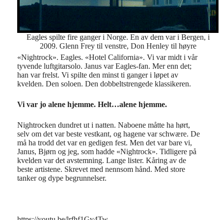
Eagles spilte fire ganger i Norge. En av dem var i Bergen, i
2009. Glenn Frey til venstre, Don Henley til høyre
«Nightrock». Eagles. «Hotel California». Vi var midt i vår
tyvende luftgitarsolo. Janus var Eagles-fan. Mer enn det;
han var frelst. Vi spilte den minst ti ganger i løpet av
kvelden. Den soloen. Den dobbeltstrengede klassikeren.
Vi var jo alene hjemme. Helt…alene hjemme.
Nightrocken dundret ut i natten. Naboene måtte ha hørt,
selv om det var beste vestkant, og hagene var schwære. De
må ha trodd det var en gedigen fest. Men det var bare vi,
Janus, Bjørn og jeg, som hadde «Nightrock». Tidligere på
kvelden var det avstemning. Lange lister. Kåring av de
beste artistene. Skrevet med nennsom hånd. Med store
tanker og dype begrunnelser.
https://youtu.be/lrfhf1Gv4Tw