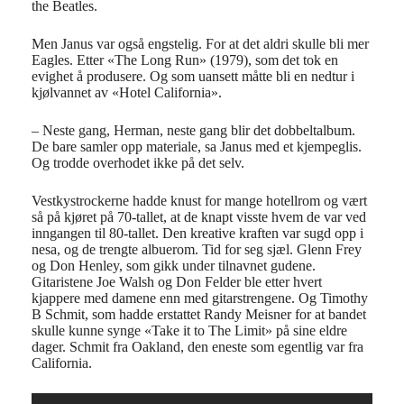
the Beatles.
Men Janus var også engstelig. For at det aldri skulle bli mer
Eagles. Etter «The Long Run» (1979), som det tok en
evighet å produsere. Og som uansett måtte bli en nedtur i
kjølvannet av «Hotel California».
– Neste gang, Herman, neste gang blir det dobbeltalbum.
De bare samler opp materiale, sa Janus med et kjempeglis.
Og trodde overhodet ikke på det selv.
Vestkystrockerne hadde knust for mange hotellrom og vært
så på kjøret på 70-tallet, at de knapt visste hvem de var ved
inngangen til 80-tallet. Den kreative kraften var sugd opp i
nesa, og de trengte albuerom. Tid for seg sjæl. Glenn Frey
og Don Henley, som gikk under tilnavnet gudene.
Gitaristene Joe Walsh og Don Felder ble etter hvert
kjappere med damene enn med gitarstrengene. Og Timothy
B Schmit, som hadde erstattet Randy Meisner for at bandet
skulle kunne synge «Take it to The Limit» på sine eldre
dager. Schmit fra Oakland, den eneste som egentlig var fra
California.