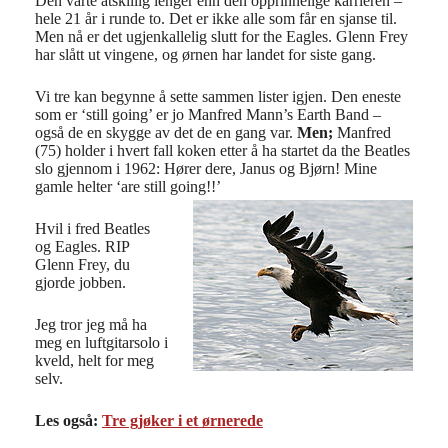
Den varte atskillig lenger enn den opprinnelige karrieren –
hele 21 år i runde to. Det er ikke alle som får en sjanse til.
Men nå er det ugjenkallelig slutt for the Eagles. Glenn Frey
har slått ut vingene, og ørnen har landet for siste gang.
Vi tre kan begynne å sette sammen lister igjen. Den eneste
som er ‘still going’ er jo Manfred Mann’s Earth Band –
også de en skygge av det de en gang var.
Men;
Manfred
(75) holder i hvert fall koken etter å ha startet da the Beatles
slo gjennom i 1962: Hører dere, Janus og Bjørn! Mine
gamle helter ‘are still going!!’
Hvil i fred Beatles
og Eagles. RIP
Glenn Frey, du
gjorde jobben.
Jeg tror jeg må ha
meg en luftgitarsolo i
kveld, helt for meg
selv.
Les også:
Tre gjøker i et ørnerede