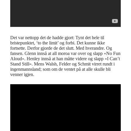
Det var nettopp det de hadde gjort: Tynt det hele til
bristepunktet, ‘to the limit’ og forbi. Det kunne ikke
fortsette. Derfor gjorde de det slutt. Med hverandre. Og
fansen. Glenn innså at all moroa var over og slapp «No Fun
Aloud». Henley innså at han måtte videre og slapp «I Can’t
Stand Still». Mens Walsh, Felder og Schmit virret rundt i
ingenmannsland; som om de ventet på at alle skulle bli
venner igjen.