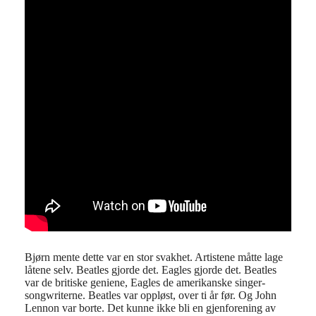
Bjørn mente dette var en stor svakhet. Artistene måtte lage
låtene selv. Beatles gjorde det. Eagles gjorde det. Beatles
var de britiske geniene, Eagles de amerikanske singer-
songwriterne. Beatles var oppløst, over ti år før. Og John
Lennon var borte. Det kunne ikke bli en gjenforening av