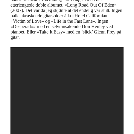
etterlengtede doble albumet, «Long Road Out Of Eden»
(2007). Det var da jeg skjønte at det endelig var slutt. Ingen
balletakrøskende gitarsoloer á la «Hotel California»,
«Victim of Love» og «Life in the Fast Lane». Ingen
«Desperado» med en selvransakende Don Henley ved
pianoet. Eller «Take It Easy» med en ‘slick’ Glenn Frey på
gitar.