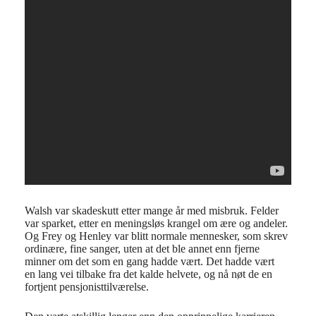
Walsh var skadeskutt etter mange år med misbruk. Felder
var sparket, etter en meningsløs krangel om ære og andeler.
Og Frey og Henley var blitt normale mennesker, som skrev
ordinære, fine sanger, uten at det ble annet enn fjerne
minner om det som en gang hadde vært. Det hadde vært
en lang vei tilbake fra det kalde helvete, og nå nøt de en
fortjent pensjonisttilværelse.