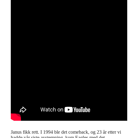
Janus fikk rett. I 1994 ble det comeback, og 23 år etter vi
hadde vår siste avstemning, kom Eagles med det